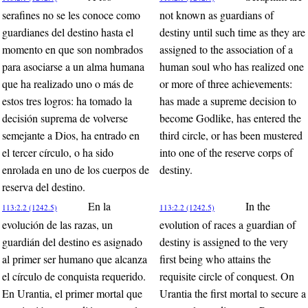
serafines no se les conoce como
not known as guardians of
guardianes del destino hasta el
destiny until such time as they are
momento en que son nombrados
assigned to the association of a
para asociarse a un alma humana
human soul who has realized one
que ha realizado uno o más de
or more of three achievements:
estos tres logros: ha tomado la
has made a supreme decision to
decisión suprema de volverse
become Godlike, has entered the
semejante a Dios, ha entrado en
third circle, or has been mustered
el tercer círculo, o ha sido
into one of the reserve corps of
enrolada en uno de los cuerpos de
destiny.
reserva del destino.
En la
In the
113:2.2 (1242.5)
113:2.2 (1242.5)
evolución de las razas, un
evolution of races a guardian of
guardián del destino es asignado
destiny is assigned to the very
al primer ser humano que alcanza
first being who attains the
el círculo de conquista requerido.
requisite circle of conquest. On
En Urantia, el primer mortal que
Urantia the first mortal to secure a