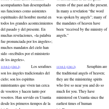
acompañantes han desempeñado
events of the past and the present.
sus funciones como asistentes
In many a revelation “the word
espirituales del hombre mortal en
was spoken by angels”; many of
todos los grandes acontecimientos
the mandates of heaven have
del pasado y del presente. En
been “received by the ministry of
muchas revelaciones, «la palabra
angels.”
fue pronunciada por los ángeles»;
muchos mandatos del cielo han
sido «recibidos por el ministerio
de los ángeles».
Los serafines
Seraphim are
113:0.2 (1241.2)
113:0.2 (1241.2)
son los ángeles tradicionales del
the traditional angels of heaven;
cielo; son los espíritus
they are the ministering spirits
ministrantes que viven tan cerca
who live so near you and do so
de vosotros y hacen tanto por
much for you. They have
vosotros. Han servido en Urantia
ministered on Urantia since the
desde los primeros tiempos de la
earliest times of human