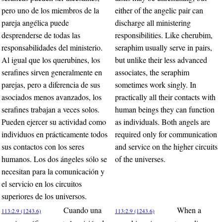
pero uno de los miembros de la
either of the angelic pair can
pareja angélica puede
discharge all ministering
desprenderse de todas las
responsibilities. Like cherubim,
responsabilidades del ministerio.
seraphim usually serve in pairs,
Al igual que los querubines, los
but unlike their less advanced
serafines sirven generalmente en
associates, the seraphim
parejas, pero a diferencia de sus
sometimes work singly. In
asociados menos avanzados, los
practically all their contacts with
serafines trabajan a veces solos.
human beings they can function
Pueden ejercer su actividad como
as individuals. Both angels are
individuos en prácticamente todos
required only for communication
sus contactos con los seres
and service on the higher circuits
humanos. Los dos ángeles sólo se
of the universes.
necesitan para la comunicación y
el servicio en los circuitos
superiores de los universos.
Cuando una
When a
113:2.9 (1243.6)
113:2.9 (1243.6)