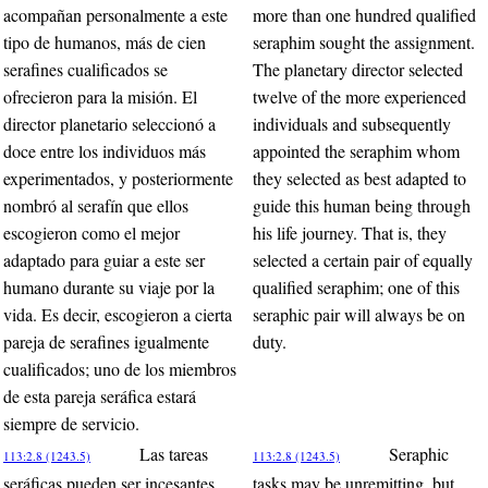
acompañan personalmente a este
more than one hundred qualified
tipo de humanos, más de cien
seraphim sought the assignment.
serafines cualificados se
The planetary director selected
ofrecieron para la misión. El
twelve of the more experienced
director planetario seleccionó a
individuals and subsequently
doce entre los individuos más
appointed the seraphim whom
experimentados, y posteriormente
they selected as best adapted to
nombró al serafín que ellos
guide this human being through
escogieron como el mejor
his life journey. That is, they
adaptado para guiar a este ser
selected a certain pair of equally
humano durante su viaje por la
qualified seraphim; one of this
vida. Es decir, escogieron a cierta
seraphic pair will always be on
pareja de serafines igualmente
duty.
cualificados; uno de los miembros
de esta pareja seráfica estará
siempre de servicio.
Las tareas
Seraphic
113:2.8 (1243.5)
113:2.8 (1243.5)
seráficas pueden ser incesantes,
tasks may be unremitting, but