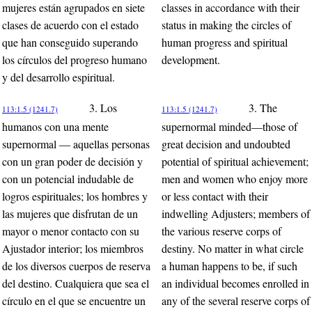
mujeres están agrupados en siete
classes in accordance with their
clases de acuerdo con el estado
status in making the circles of
que han conseguido superando
human progress and spiritual
los círculos del progreso humano
development.
y del desarrollo espiritual.
3. Los
3. The
113:1.5 (1241.7)
113:1.5 (1241.7)
humanos con una mente
supernormal minded—those of
supernormal — aquellas personas
great decision and undoubted
con un gran poder de decisión y
potential of spiritual achievement;
con un potencial indudable de
men and women who enjoy more
logros espirituales; los hombres y
or less contact with their
las mujeres que disfrutan de un
indwelling Adjusters; members of
mayor o menor contacto con su
the various reserve corps of
Ajustador interior; los miembros
destiny. No matter in what circle
de los diversos cuerpos de reserva
a human happens to be, if such
del destino. Cualquiera que sea el
an individual becomes enrolled in
círculo en el que se encuentre un
any of the several reserve corps of