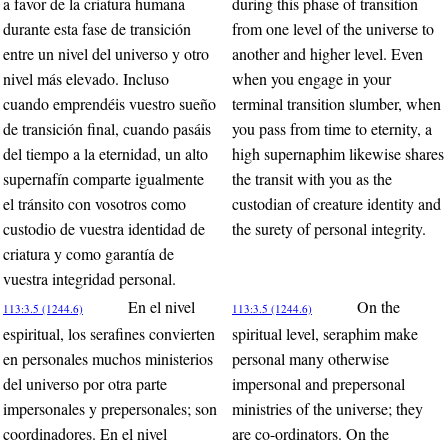
a favor de la criatura humana
during this phase of transition
durante esta fase de transición
from one level of the universe to
entre un nivel del universo y otro
another and higher level. Even
nivel más elevado. Incluso
when you engage in your
cuando emprendéis vuestro sueño
terminal transition slumber, when
de transición final, cuando pasáis
you pass from time to eternity, a
del tiempo a la eternidad, un alto
high supernaphim likewise shares
supernafín comparte igualmente
the transit with you as the
el tránsito con vosotros como
custodian of creature identity and
custodio de vuestra identidad de
the surety of personal integrity.
criatura y como garantía de
vuestra integridad personal.
En el nivel
On the
113:3.5 (1244.6)
113:3.5 (1244.6)
espiritual, los serafines convierten
spiritual level, seraphim make
en personales muchos ministerios
personal many otherwise
del universo por otra parte
impersonal and prepersonal
impersonales y prepersonales; son
ministries of the universe; they
coordinadores. En el nivel
are co-ordinators. On the