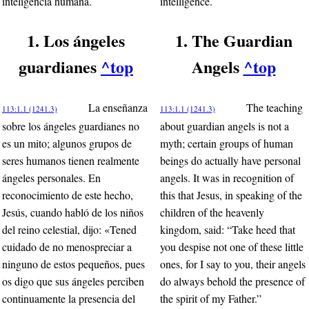
inteligencia humana.
intelligence.
1. Los ángeles
1. The Guardian
guardianes
^top
Angels
^top
La enseñanza
The teaching
113:1.1 (1241.3)
113:1.1 (1241.3)
sobre los ángeles guardianes no
about guardian angels is not a
es un mito; algunos grupos de
myth; certain groups of human
seres humanos tienen realmente
beings do actually have personal
ángeles personales. En
angels. It was in recognition of
reconocimiento de este hecho,
this that Jesus, in speaking of the
Jesús, cuando habló de los niños
children of the heavenly
del reino celestial, dijo: «Tened
kingdom, said: “Take heed that
cuidado de no menospreciar a
you despise not one of these little
ninguno de estos pequeños, pues
ones, for I say to you, their angels
os digo que sus ángeles perciben
do always behold the presence of
continuamente la presencia del
the spirit of my Father.”