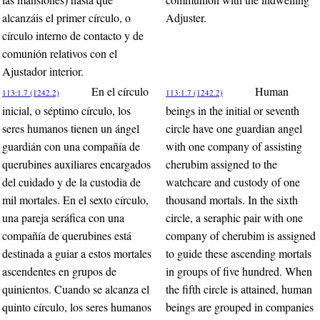
alcanzáis el primer círculo, o
Adjuster.
círculo interno de contacto y de
comunión relativos con el
Ajustador interior.
En el círculo
Human
113:1.7 (1242.2)
113:1.7 (1242.2)
inicial, o séptimo círculo, los
beings in the initial or seventh
seres humanos tienen un ángel
circle have one guardian angel
guardián con una compañía de
with one company of assisting
querubines auxiliares encargados
cherubim assigned to the
del cuidado y de la custodia de
watchcare and custody of one
mil mortales. En el sexto círculo,
thousand mortals. In the sixth
una pareja seráfica con una
circle, a seraphic pair with one
compañía de querubines está
company of cherubim is assigned
destinada a guiar a estos mortales
to guide these ascending mortals
ascendentes en grupos de
in groups of five hundred. When
quinientos. Cuando se alcanza el
the fifth circle is attained, human
quinto círculo, los seres humanos
beings are grouped in companies