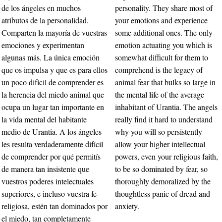
de los ángeles en muchos
personality. They share most of
atributos de la personalidad.
your emotions and experience
Comparten la mayoría de vuestras
some additional ones. The only
emociones y experimentan
emotion actuating you which is
algunas más. La única emoción
somewhat difficult for them to
que os impulsa y que es para ellos
comprehend is the legacy of
un poco difícil de comprender es
animal fear that bulks so large in
la herencia del miedo animal que
the mental life of the average
ocupa un lugar tan importante en
inhabitant of Urantia. The angels
la vida mental del habitante
really find it hard to understand
medio de Urantia. A los ángeles
why you will so persistently
les resulta verdaderamente difícil
allow your higher intellectual
de comprender por qué permitís
powers, even your religious faith,
de manera tan insistente que
to be so dominated by fear, so
vuestros poderes intelectuales
thoroughly demoralized by the
superiores, e incluso vuestra fe
thoughtless panic of dread and
religiosa, estén tan dominados por
anxiety.
el miedo, tan completamente