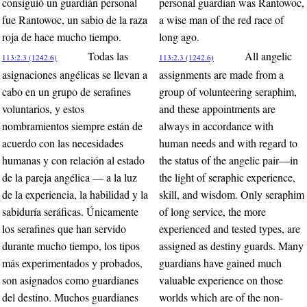
consiguió un guardián personal
personal guardian was Rantowoc,
fue Rantowoc, un sabio de la raza
a wise man of the red race of
roja de hace mucho tiempo.
long ago.
Todas las
All angelic
113:2.3 (1242.6)
113:2.3 (1242.6)
asignaciones angélicas se llevan a
assignments are made from a
cabo en un grupo de serafines
group of volunteering seraphim,
voluntarios, y estos
and these appointments are
nombramientos siempre están de
always in accordance with
acuerdo con las necesidades
human needs and with regard to
humanas y con relación al estado
the status of the angelic pair—in
de la pareja angélica — a la luz
the light of seraphic experience,
de la experiencia, la habilidad y la
skill, and wisdom. Only seraphim
sabiduría seráficas. Únicamente
of long service, the more
los serafines que han servido
experienced and tested types, are
durante mucho tiempo, los tipos
assigned as destiny guards. Many
más experimentados y probados,
guardians have gained much
son asignados como guardianes
valuable experience on those
del destino. Muchos guardianes
worlds which are of the non-