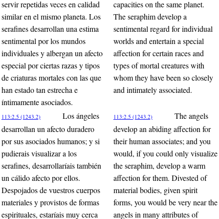
servir repetidas veces en calidad
capacities on the same planet.
similar en el mismo planeta. Los
The seraphim develop a
serafines desarrollan una estima
sentimental regard for individual
sentimental por los mundos
worlds and entertain a special
individuales y albergan un afecto
affection for certain races and
especial por ciertas razas y tipos
types of mortal creatures with
de criaturas mortales con las que
whom they have been so closely
han estado tan estrecha e
and intimately associated.
íntimamente asociados.
Los ángeles
The angels
113:2.5 (1243.2)
113:2.5 (1243.2)
desarrollan un afecto duradero
develop an abiding affection for
por sus asociados humanos; y si
their human associates; and you
pudierais visualizar a los
would, if you could only visualize
serafines, desarrollaríais también
the seraphim, develop a warm
un cálido afecto por ellos.
affection for them. Divested of
Despojados de vuestros cuerpos
material bodies, given spirit
materiales y provistos de formas
forms, you would be very near the
espirituales, estaríais muy cerca
angels in many attributes of