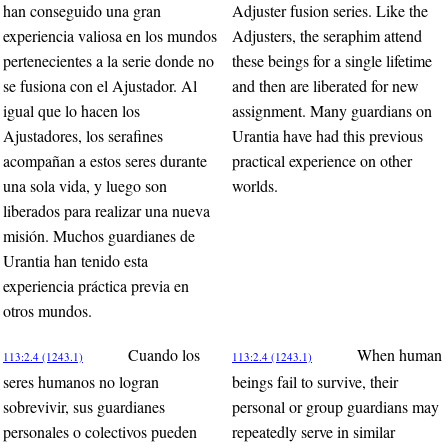
han conseguido una gran
Adjuster fusion series. Like the
experiencia valiosa en los mundos
Adjusters, the seraphim attend
pertenecientes a la serie donde no
these beings for a single lifetime
se fusiona con el Ajustador. Al
and then are liberated for new
igual que lo hacen los
assignment. Many guardians on
Ajustadores, los serafines
Urantia have had this previous
acompañan a estos seres durante
practical experience on other
una sola vida, y luego son
worlds.
liberados para realizar una nueva
misión. Muchos guardianes de
Urantia han tenido esta
experiencia práctica previa en
otros mundos.
Cuando los
When human
113:2.4 (1243.1)
113:2.4 (1243.1)
seres humanos no logran
beings fail to survive, their
sobrevivir, sus guardianes
personal or group guardians may
personales o colectivos pueden
repeatedly serve in similar