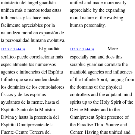
ministerio del ángel guardián
unified and made more nearly
unifica más o menos todas estas
appreciable by the expanding
influencias y las hace más
moral nature of the evolving
fácilmente apreciables por la
human personality.
naturaleza moral en expansión de
la personalidad humana evolutiva.
El guardián
More
113:3.2 (1244.3)
113:3.2 (1244.3)
seráfico puede correlacionar más
especially can and does this
especialmente los numerosos
seraphic guardian correlate the
agentes e influencias del Espíritu
manifold agencies and influences
Infinito que se extienden desde
of the Infinite Spirit, ranging from
los dominios de los controladores
the domains of the physical
físicos y de los espíritus
controllers and the adjutant mind-
ayudantes de la mente, hasta el
spirits up to the Holy Spirit of the
Espíritu Santo de la Ministra
Divine Minister and to the
Divina y hasta la presencia del
Omnipresent Spirit presence of
Espíritu Omnipresente de la
the Paradise Third Source and
Fuente-Centro Tercera del
Center. Having thus unified and