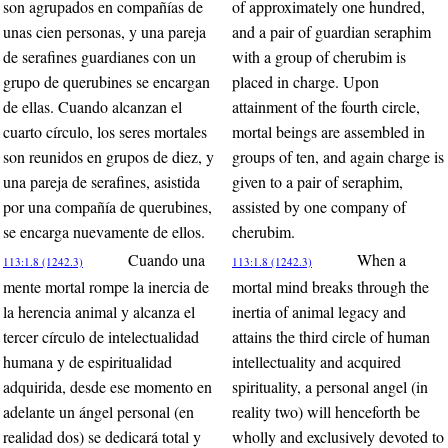
son agrupados en compañías de
of approximately one hundred,
unas cien personas, y una pareja
and a pair of guardian seraphim
de serafines guardianes con un
with a group of cherubim is
grupo de querubines se encargan
placed in charge. Upon
de ellas. Cuando alcanzan el
attainment of the fourth circle,
cuarto círculo, los seres mortales
mortal beings are assembled in
son reunidos en grupos de diez, y
groups of ten, and again charge is
una pareja de serafines, asistida
given to a pair of seraphim,
por una compañía de querubines,
assisted by one company of
se encarga nuevamente de ellos.
cherubim.
Cuando una
When a
113:1.8 (1242.3)
113:1.8 (1242.3)
mente mortal rompe la inercia de
mortal mind breaks through the
la herencia animal y alcanza el
inertia of animal legacy and
tercer círculo de intelectualidad
attains the third circle of human
humana y de espiritualidad
intellectuality and acquired
adquirida, desde ese momento en
spirituality, a personal angel (in
adelante un ángel personal (en
reality two) will henceforth be
realidad dos) se dedicará total y
wholly and exclusively devoted to