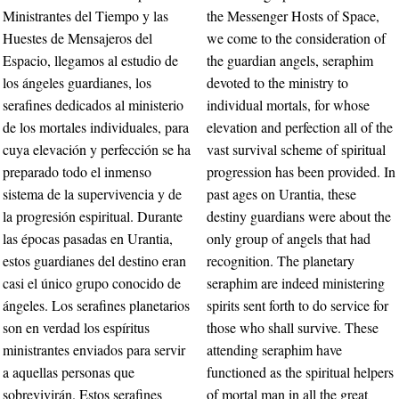
Ministrantes del Tiempo y las
the Messenger Hosts of Space,
Huestes de Mensajeros del
we come to the consideration of
Espacio, llegamos al estudio de
the guardian angels, seraphim
los ángeles guardianes, los
devoted to the ministry to
serafines dedicados al ministerio
individual mortals, for whose
de los mortales individuales, para
elevation and perfection all of the
cuya elevación y perfección se ha
vast survival scheme of spiritual
preparado todo el inmenso
progression has been provided. In
sistema de la supervivencia y de
past ages on Urantia, these
la progresión espiritual. Durante
destiny guardians were about the
las épocas pasadas en Urantia,
only group of angels that had
estos guardianes del destino eran
recognition. The planetary
casi el único grupo conocido de
seraphim are indeed ministering
ángeles. Los serafines planetarios
spirits sent forth to do service for
son en verdad los espíritus
those who shall survive. These
ministrantes enviados para servir
attending seraphim have
a aquellas personas que
functioned as the spiritual helpers
sobrevivirán. Estos serafines
of mortal man in all the great