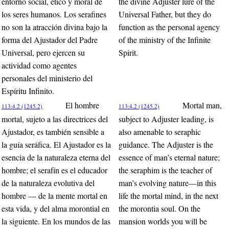
entorno social, ético y moral de
the divine Adjuster lure of the
los seres humanos. Los serafines
Universal Father, but they do
no son la atracción divina bajo la
function as the personal agency
forma del Ajustador del Padre
of the ministry of the Infinite
Universal, pero ejercen su
Spirit.
actividad como agentes
personales del ministerio del
Espíritu Infinito.
El hombre
Mortal man,
113:4.2 (1245.2)
113:4.2 (1245.2)
mortal, sujeto a las directrices del
subject to Adjuster leading, is
Ajustador, es también sensible a
also amenable to seraphic
la guía seráfica. El Ajustador es la
guidance. The Adjuster is the
esencia de la naturaleza eterna del
essence of man’s eternal nature;
hombre; el serafín es el educador
the seraphim is the teacher of
de la naturaleza evolutiva del
man’s evolving nature—in this
hombre — de la mente mortal en
life the mortal mind, in the next
esta vida, y del alma morontial en
the morontia soul. On the
la siguiente. En los mundos de las
mansion worlds you will be