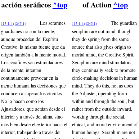
acción seráficos
^top
of Action
^top
Los serafines
The guardian
113:4.1 (1245.1)
113:4.1 (1245.1)
guardianes no son la mente,
seraphim are not mind, though
aunque proceden del Espíritu
they do spring from the same
Creativo, la misma fuente que da
source that also gives origin to
origen también a la mente mortal.
mortal mind, the Creative Spirit.
Los serafines son estimuladores
Seraphim are mind stimulators;
de la mente; intentan
they continually seek to promote
continuamente provocar en la
circle-making decisions in human
mente humana las decisiones que
mind. They do this, not as does
conducen a superar los círculos.
the Adjuster, operating from
No lo hacen como los
within and through the soul, but
Ajustadores, que actúan desde el
rather from the outside inward,
interior y a través del alma, sino
working through the social,
más bien desde el exterior hacia el
ethical, and moral environment of
interior, trabajando a través del
human beings. Seraphim are not