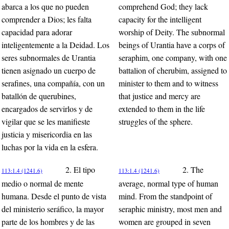
abarca a los que no pueden
comprehend God; they lack
comprender a Dios; les falta
capacity for the intelligent
capacidad para adorar
worship of Deity. The subnormal
inteligentemente a la Deidad. Los
beings of Urantia have a corps of
seres subnormales de Urantia
seraphim, one company, with one
tienen asignado un cuerpo de
battalion of cherubim, assigned to
serafines, una compañía, con un
minister to them and to witness
batallón de querubines,
that justice and mercy are
encargados de servirlos y de
extended to them in the life
vigilar que se les manifieste
struggles of the sphere.
justicia y misericordia en las
luchas por la vida en la esfera.
2. El tipo
2. The
113:1.4 (1241.6)
113:1.4 (1241.6)
medio o normal de mente
average, normal type of human
humana. Desde el punto de vista
mind. From the standpoint of
del ministerio seráfico, la mayor
seraphic ministry, most men and
parte de los hombres y de las
women are grouped in seven