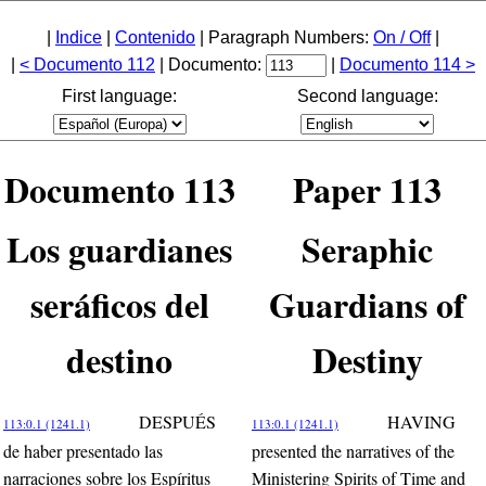
|
Indice
|
Contenido
| Paragraph Numbers:
On / Off
|
|
< Documento 112
| Documento:
|
Documento 114 >
First language:
Second language:
Documento 113
Paper 113
Los guardianes
Seraphic
seráficos del
Guardians of
destino
Destiny
DESPUÉS
HAVING
113:0.1 (1241.1)
113:0.1 (1241.1)
de haber presentado las
presented the narratives of the
narraciones sobre los Espíritus
Ministering Spirits of Time and