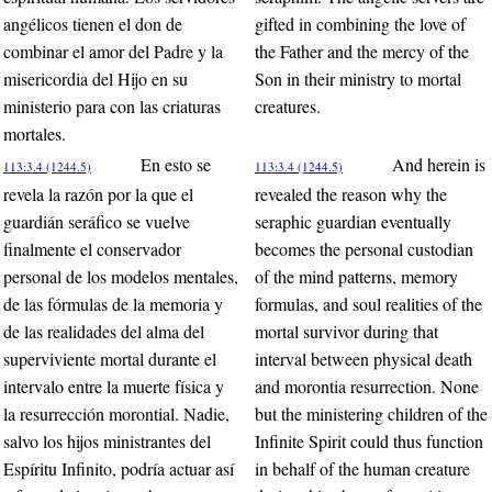
angélicos tienen el don de
gifted in combining the love of
combinar el amor del Padre y la
the Father and the mercy of the
misericordia del Hijo en su
Son in their ministry to mortal
ministerio para con las criaturas
creatures.
mortales.
En esto se
And herein is
113:3.4 (1244.5)
113:3.4 (1244.5)
revela la razón por la que el
revealed the reason why the
guardián seráfico se vuelve
seraphic guardian eventually
finalmente el conservador
becomes the personal custodian
personal de los modelos mentales,
of the mind patterns, memory
de las fórmulas de la memoria y
formulas, and soul realities of the
de las realidades del alma del
mortal survivor during that
superviviente mortal durante el
interval between physical death
intervalo entre la muerte física y
and morontia resurrection. None
la resurrección morontial. Nadie,
but the ministering children of the
salvo los hijos ministrantes del
Infinite Spirit could thus function
Espíritu Infinito, podría actuar así
in behalf of the human creature