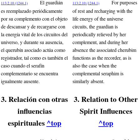
El guardián
For purposes
113:2.10 (1244.1)
113:2.10 (1244.1)
es reemplazado periódicamente
of rest and recharging with the
por su complemento con el objeto
life energy of the universe
de descansar y de recargarse con
circuits, the guardian is
la energía vital de los circuitos del
periodically relieved by her
universo, y durante su ausencia,
complement, and during her
el querubín asociado actúa como
absence the associated cherubim
registrador, tal como es también el
functions as the recorder, as is
caso cuando el serafín
also the case when the
complementario se encuentra
complemental seraphim is
igualmente ausente.
similarly absent.
3. Relación con otras
3. Relation to Other
influencias
Spirit Influences
espirituales
^top
^top