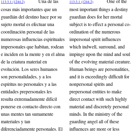
Una de las
One of the
113:3.1 (1244.2)
113:3.1 (1244.2)
cosas más importantes que un
most important things a destiny
guardián del destino hace por su
guardian does for her mortal
sujeto mortal es efectuar una
subject is to effect a personal co-
coordinación personal de las
ordination of the numerous
numerosas influencias espirituales
impersonal spirit influences
impersonales que habitan, rodean
which indwell, surround, and
e inciden en la mente y en el alma
impinge upon the mind and soul
de la criatura material en
of the evolving material creature.
evolución. Los seres humanos
Human beings are personalities,
son personalidades, y a los
and it is exceedingly difficult for
espíritus no personales y a las
nonpersonal spirits and
entidades prepersonales les
prepersonal entities to make
resulta extremadamente difícil
direct contact with such highly
ponerse en contacto directo con
material and discretely personal
unas mentes tan sumamente
minds. In the ministry of the
materiales y tan
guarding angel all of these
diferenciadamente personales. El
influences are more or less