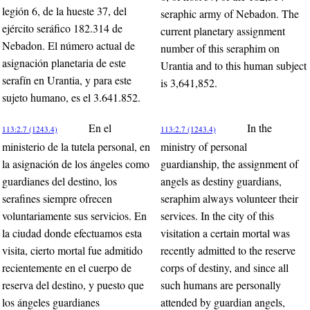
legión 6, de la hueste 37, del
seraphic army of Nebadon. The
ejército seráfico 182.314 de
current planetary assignment
Nebadon. El número actual de
number of this seraphim on
asignación planetaria de este
Urantia and to this human subject
serafín en Urantia, y para este
is 3,641,852.
sujeto humano, es el 3.641.852.
En el
In the
113:2.7 (1243.4)
113:2.7 (1243.4)
ministerio de la tutela personal, en
ministry of personal
la asignación de los ángeles como
guardianship, the assignment of
guardianes del destino, los
angels as destiny guardians,
serafines siempre ofrecen
seraphim always volunteer their
voluntariamente sus servicios. En
services. In the city of this
la ciudad donde efectuamos esta
visitation a certain mortal was
visita, cierto mortal fue admitido
recently admitted to the reserve
recientemente en el cuerpo de
corps of destiny, and since all
reserva del destino, y puesto que
such humans are personally
los ángeles guardianes
attended by guardian angels,