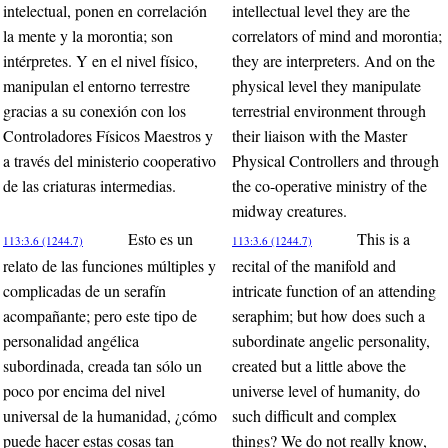
intelectual, ponen en correlación
intellectual level they are the
la mente y la morontia; son
correlators of mind and morontia;
intérpretes. Y en el nivel físico,
they are interpreters. And on the
manipulan el entorno terrestre
physical level they manipulate
gracias a su conexión con los
terrestrial environment through
Controladores Físicos Maestros y
their liaison with the Master
a través del ministerio cooperativo
Physical Controllers and through
de las criaturas intermedias.
the co-operative ministry of the
midway creatures.
Esto es un
This is a
113:3.6 (1244.7)
113:3.6 (1244.7)
relato de las funciones múltiples y
recital of the manifold and
complicadas de un serafín
intricate function of an attending
acompañante; pero este tipo de
seraphim; but how does such a
personalidad angélica
subordinate angelic personality,
subordinada, creada tan sólo un
created but a little above the
poco por encima del nivel
universe level of humanity, do
universal de la humanidad, ¿cómo
such difficult and complex
puede hacer estas cosas tan
things? We do not really know,