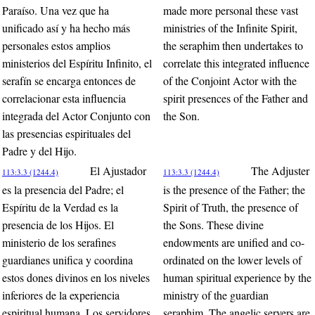
Paraíso. Una vez que ha
made more personal these vast
unificado así y ha hecho más
ministries of the Infinite Spirit,
personales estos amplios
the seraphim then undertakes to
ministerios del Espíritu Infinito, el
correlate this integrated influence
serafín se encarga entonces de
of the Conjoint Actor with the
correlacionar esta influencia
spirit presences of the Father and
integrada del Actor Conjunto con
the Son.
las presencias espirituales del
Padre y del Hijo.
El Ajustador
The Adjuster
113:3.3 (1244.4)
113:3.3 (1244.4)
es la presencia del Padre; el
is the presence of the Father; the
Espíritu de la Verdad es la
Spirit of Truth, the presence of
presencia de los Hijos. El
the Sons. These divine
ministerio de los serafines
endowments are unified and co-
guardianes unifica y coordina
ordinated on the lower levels of
estos dones divinos en los niveles
human spiritual experience by the
inferiores de la experiencia
ministry of the guardian
espiritual humana. Los servidores
seraphim. The angelic servers are