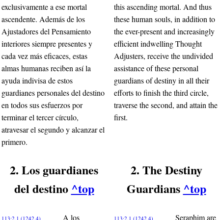
exclusivamente a ese mortal
this ascending mortal. And thus
ascendente. Además de los
these human souls, in addition to
Ajustadores del Pensamiento
the ever-present and increasingly
interiores siempre presentes y
efficient indwelling Thought
cada vez más eficaces, estas
Adjusters, receive the undivided
almas humanas reciben así la
assistance of these personal
ayuda indivisa de estos
guardians of destiny in all their
guardianes personales del destino
efforts to finish the third circle,
en todos sus esfuerzos por
traverse the second, and attain the
terminar el tercer círculo,
first.
atravesar el segundo y alcanzar el
primero.
2. Los guardianes
2. The Destiny
del destino
^top
Guardians
^top
A los
Seraphim are
113:2.1 (1242.4)
113:2.1 (1242.4)