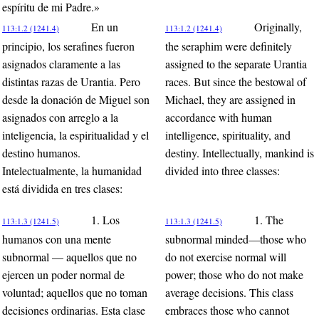
espíritu de mi Padre.»
En un
Originally,
113:1.2 (1241.4)
113:1.2 (1241.4)
principio, los serafines fueron
the seraphim were definitely
asignados claramente a las
assigned to the separate Urantia
distintas razas de Urantia. Pero
races. But since the bestowal of
desde la donación de Miguel son
Michael, they are assigned in
asignados con arreglo a la
accordance with human
inteligencia, la espiritualidad y el
intelligence, spirituality, and
destino humanos.
destiny. Intellectually, mankind is
Intelectualmente, la humanidad
divided into three classes:
está dividida en tres clases:
1. Los
1. The
113:1.3 (1241.5)
113:1.3 (1241.5)
humanos con una mente
subnormal minded—those who
subnormal — aquellos que no
do not exercise normal will
ejercen un poder normal de
power; those who do not make
voluntad; aquellos que no toman
average decisions. This class
decisiones ordinarias. Esta clase
embraces those who cannot