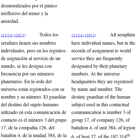
desmoralizados por el pánico
irreflexivo del temor y la
ansiedad.
Todos los
All seraphim
113:2.6 (1243.3)
113:2.6 (1243.3)
serafines tienen sus nombres
have individual names, but in the
individuales, pero en los registros
records of assignment to world
de asignación al servicio de un
service they are frequently
mundo, se les designa con
designated by their planetary
frecuencia por sus números
numbers. At the universe
planetarios. En la sede del
headquarters they are registered
universo están registrados con su
by name and number. The
nombre y su número. El guardián
destiny guardian of the human
del destino del sujeto humano
subject used in this contactual
utilizado en esta comunicación de
communication is number 3 of
contacto es el número 3 del grupo
group 17, of company 126, of
17, de la compañía 126, del
battalion 4, of unit 384, of legion
batallón 4, de la unidad 384, de la
th
6, of host 37, of the 182,314