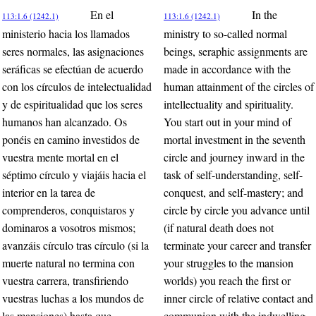
En el
In the
113:1.6 (1242.1)
113:1.6 (1242.1)
ministerio hacia los llamados
ministry to so-called normal
seres normales, las asignaciones
beings, seraphic assignments are
seráficas se efectúan de acuerdo
made in accordance with the
con los círculos de intelectualidad
human attainment of the circles of
y de espiritualidad que los seres
intellectuality and spirituality.
humanos han alcanzado. Os
You start out in your mind of
ponéis en camino investidos de
mortal investment in the seventh
vuestra mente mortal en el
circle and journey inward in the
séptimo círculo y viajáis hacia el
task of self-understanding, self-
interior en la tarea de
conquest, and self-mastery; and
comprenderos, conquistaros y
circle by circle you advance until
dominaros a vosotros mismos;
(if natural death does not
avanzáis círculo tras círculo (si la
terminate your career and transfer
muerte natural no termina con
your struggles to the mansion
vuestra carrera, transfiriendo
worlds) you reach the first or
vuestras luchas a los mundos de
inner circle of relative contact and
las mansiones) hasta que
communion with the indwelling