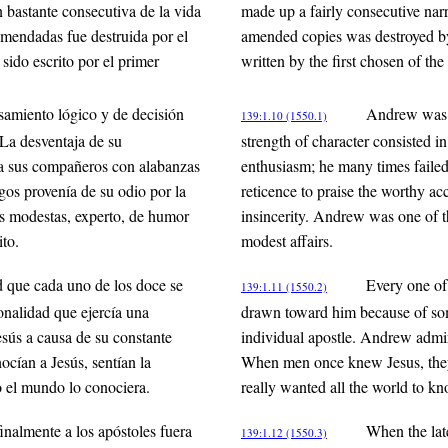
 bastante consecutiva de la vida
made up a fairly consecutive narra
nmendadas fue destruida por el
amended copies was destroyed by 
sido escrito por el primer
written by the first chosen of the
samiento lógico y de decisión
Andrew was a
139:1.10 (1550.1)
. La desventaja de su
strength of character consisted i
 a sus compañeros con alabanzas
enthusiasm; he many times failed
igos provenía de su odio por la
reticence to praise the worthy ac
s modestas, experto, de humor
insincerity. Andrew was one of t
ito.
modest affairs.
d que cada uno de los doce se
Every one of 
139:1.11 (1550.2)
sonalidad que ejercía una
drawn toward him because of some
esús a causa de su constante
individual apostle. Andrew admire
ocían a Jesús, sentían la
When men once knew Jesus, they 
 el mundo lo conociera.
really wanted all the world to k
inalmente a los apóstoles fuera
When the lat
139:1.12 (1550.3)