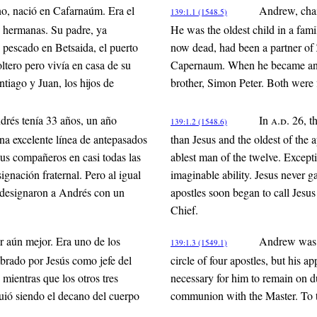
ino, nació en Cafarnaúm. Era el
Andrew, chai
139:1.1 (1548.5)
s hermanas. Su padre, ya
He was the oldest child in a fami
 pescado en Betsaida, el puerto
now dead, had been a partner of Z
tero pero vivía en casa de su
Capernaum. When he became an 
iago y Juan, los hijos de
brother, Simon Peter. Both were
drés tenía 33 años, un año
In
a.d.
26, th
139:1.2 (1548.6)
na excelente línea de antepasados
than Jesus and the oldest of the 
 sus compañeros en casi todas las
ablest man of the twelve. Excepti
gnación fraternal. Pero al igual
imaginable ability. Jesus never 
 designaron a Andrés con un
apostles soon began to call Jesu
Chief.
 aún mejor. Era uno de los
Andrew was a
139:1.3 (1549.1)
mbrado por Jesús como jefe del
circle of four apostles, but his 
mientras que los otros tres
necessary for him to remain on du
uió siendo el decano del cuerpo
communion with the Master. To t