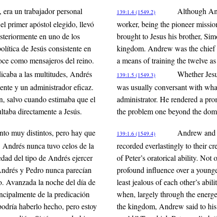
era un trabajador personal
Although And
139:1.4 (1549.2)
 el primer apóstol elegido, llevó
worker, being the pioneer mission
steriormente en uno de los
brought to Jesus his brother, Si
olítica de Jesús consistente en
kingdom. Andrew was the chief su
doce como mensajeros del reino.
a means of training the twelve a
dicaba a las multitudes, Andrés
Whether Jesu
139:1.5 (1549.3)
ente y un administrador eficaz.
was usually conversant with what
n, salvo cuando estimaba que el
administrator. He rendered a pro
ltaba directamente a Jesús.
the problem one beyond the domain
nto muy distintos, pero hay que
Andrew and P
139:1.6 (1549.4)
. Andrés nunca tuvo celos de la
recorded everlastingly to their c
dad del tipo de Andrés ejercer
of Peter’s oratorical ability. No
Andrés y Pedro nunca parecían
profound influence over a younge
ro. Avanzada la noche del día de
least jealous of each other’s abil
incipalmente de la predicación
when, largely through the energe
podría haberlo hecho, pero estoy
the kingdom, Andrew said to his 