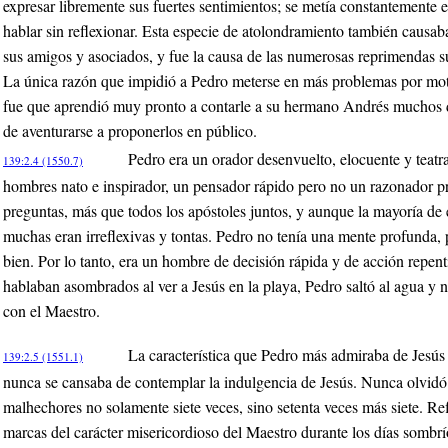
expresar libremente sus fuertes sentimientos; se metía constantemente e
hablar sin reflexionar. Esta especie de atolondramiento también causab
sus amigos y asociados, y fue la causa de las numerosas reprimendas s
La única razón que impidió a Pedro meterse en más problemas por motiv
fue que aprendió muy pronto a contarle a su hermano Andrés muchos de
de aventurarse a proponerlos en público.
Pedro era un orador desenvuelto, elocuente y teatr
139:2.4 (1550.7)
hombres nato e inspirador, un pensador rápido pero no un razonador 
preguntas, más que todos los apóstoles juntos, y aunque la mayoría de e
muchas eran irreflexivas y tontas. Pedro no tenía una mente profunda,
bien. Por lo tanto, era un hombre de decisión rápida y de acción repen
hablaban asombrados al ver a Jesús en la playa, Pedro saltó al agua y na
con el Maestro.
La característica que Pedro más admiraba de Jesús
139:2.5 (1551.1)
nunca se cansaba de contemplar la indulgencia de Jesús. Nunca olvidó 
malhechores no solamente siete veces, sino setenta veces más siete. R
marcas del carácter misericordioso del Maestro durante los días sombrío