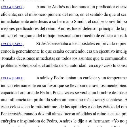
Aunque Andrés no fue nunca un predicador eficaz, 
139:1.4 (1549.2)
eficiente; era el misionero pionero del reino, en el sentido de que al ser
inmediatamente ante Jesús a su hermano Simón, el cual se convirtió po
mejores predicadores del reino. Andrés fue el defensor principal de la p
utilizar el programa del trabajo personal como medio de educar a los 
Si Jesús enseñaba a los apóstoles en privado o pre
139:1.5 (1549.3)
conocía generalmente lo que estaba ocurriendo; era un ejecutivo intelig
Tomaba decisiones inmediatas en todos los asuntos que le comunicaba
problema sobrepasaba el ámbito de su autoridad, en cuyo caso lo consu
Andrés y Pedro tenían un carácter y un temperame
139:1.6 (1549.4)
indicar eternamente en su favor que se llevaban maravillosamente bien
capacidad oratoria de Pedro. Pocas veces se verá a un hombre de más e
una influencia tan profunda sobre un hermano más joven y talentoso. 
estar celosos, en lo más mínimo, de las aptitudes o de los éxitos del ot
Pentecostés, cuando dos mil almas fueron añadidas al reino a causa pr
enérgica e inspiradora de Pedro, Andrés le dijo a su hermano: «Yo no 