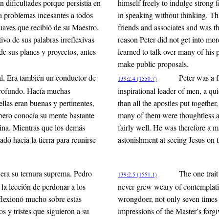
n dificultades porque persistía en
himself freely to indulge strong f
a problemas incesantes a todos
in speaking without thinking. Thi
uaves que recibió de su Maestro.
friends and associates and was t
o de sus palabras irreflexivas
reason Peter did not get into mor
 sus planes y proyectos, antes
learned to talk over many of his
make public proposals.
al. Era también un conductor de
Peter was a f
139:2.4 (1550.7)
profundo. Hacía muchas
inspirational leader of men, a q
llas eran buenas y pertinentes,
than all the apostles put togethe
 pero conocía su mente bastante
many of them were thoughtless a
tina. Mientras que los demás
fairly well. He was therefore a m
dó hacia la tierra para reunirse
astonishment at seeing Jesus on 
 era su ternura suprema. Pedro
The one trai
139:2.5 (1551.1)
la lección de perdonar a los
never grew weary of contemplatin
eflexionó mucho sobre estas
wrongdoer, not only seven times
s y tristes que siguieron a su
impressions of the Master’s forg