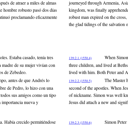
pués de atraer a miles de almas
journeyed through Armenia, Asia
ste hombre robusto pasó dos días
kingdom, was finally apprehended
continuó proclamando eficazmente
robust man expired on the cross, 
the glad tidings of the salvation
oles. Estaba casado, tenía tres
When Simon j
139:2.1 (1550.4)
a madre de su mujer vivían con
three children, and lived at Bet
jos de Zebedeo.
lived with him. Both Peter and A
mpo, antes de que Andrés lo
The Master h
139:2.2 (1550.5)
bre de Pedro, lo hizo con una
second of the apostles. When Jesu
e todos sus amigos como un tipo
of nickname. Simon was well known
a importancia nueva y
Jesus did attach a new and signif
a. Había crecido permitiéndose
Simon Peter 
139:2.3 (1550.6)