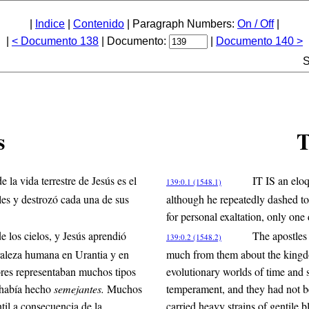
|
Indice
|
Contenido
| Paragraph Numbers:
On / Off
|
|
< Documento 138
| Documento:
|
Documento 140 >
S
s
T
 la vida terrestre de Jesús es el
IT IS an eloq
139:0.1 (1548.1)
es y destrozó cada una de sus
although he repeatedly dashed to 
for personal exaltation, only one
e los cielos, y Jesús aprendió
The apostles
139:0.2 (1548.2)
raleza humana en Urantia y en
much from them about the kingdo
bres representaban muchos tipos
evolutionary worlds of time and
s había hecho
semejantes.
Muchos
temperament, and they had not
til a consecuencia de la
carried heavy strains of gentile b