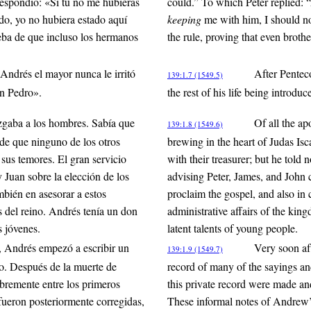
respondió: «Si tú no me hubieras
could.” To which Peter replied: 
do, yo no hubiera estado aquí
keeping
me with him, I should no
ueba de que incluso los hermanos
the rule, proving that even broth
Andrés el mayor nunca le irritó
After Penteco
139:1.7 (1549.5)
ón Pedro».
the rest of his life being introdu
uzgaba a los hombres. Sabía que
Of all the a
139:1.8 (1549.6)
 de que ninguno de los otros
brewing in the heart of Judas Is
 sus temores. El gran servicio
with their treasurer; but he told
 Juan sobre la elección de los
advising Peter, James, and John c
mbién en asesorar a estos
proclaim the gospel, and also in 
s del reino. Andrés tenía un don
administrative affairs of the kin
s jóvenes.
latent talents of young people.
s, Andrés empezó a escribir un
Very soon af
139:1.9 (1549.7)
ro. Después de la muerte de
record of many of the sayings an
ibremente entre los primeros
this private record were made and
 fueron posteriormente corregidas,
These informal notes of Andrew’s