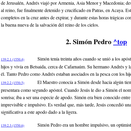
de Jerusalén, Andrés viajó por Armenia, Asia Menor y Macedonia; des
al reino, fue finalmente detenido y crucificado en Patras, en Acaya. E
completos en la cruz antes de expirar, y durante estas horas trágicas 
la buena nueva de la salvación del reino de los cielos.
2. Simón Pedro
^top
Simón tenía treinta años cuando se unió a los apóst
139:2.1 (1550.4)
hijos y vivía en Betsaida, cerca de Cafarnaúm. Su hermano Andrés y l
él. Tanto Pedro como Andrés estaban asociados en la pesca con los hi
El Maestro conocía a Simón desde hacía algún tie
139:2.2 (1550.5)
presentara como segundo apóstol. Cuando Jesús le dio a Simón el nom
sonrisa; iba a ser una especie de apodo. Simón era bien conocido entr
imprevisible e impulsivo. Es verdad que, más tarde, Jesús concedió un
significativa a este apodo dado a la ligera.
Simón Pedro era un hombre impulsivo, un optimist
139:2.3 (1550.6)