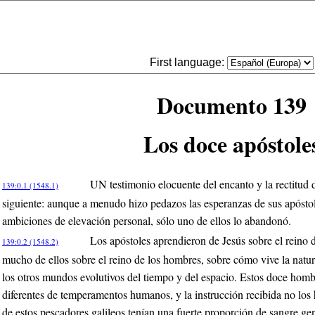
First language:
Documento 139
Los doce apóstole
UN testimonio elocuente del encanto y la rectitud de
139:0.1 (1548.1)
siguiente: aunque a menudo hizo pedazos las esperanzas de sus apóstol
ambiciones de elevación personal, sólo uno de ellos lo abandonó.
Los apóstoles aprendieron de Jesús sobre el reino d
139:0.2 (1548.2)
mucho de ellos sobre el reino de los hombres, sobre cómo vive la natu
los otros mundos evolutivos del tiempo y del espacio. Estos doce hom
diferentes de temperamentos humanos, y la instrucción recibida no lo
de estos pescadores galileos tenían una fuerte proporción de sangre gen