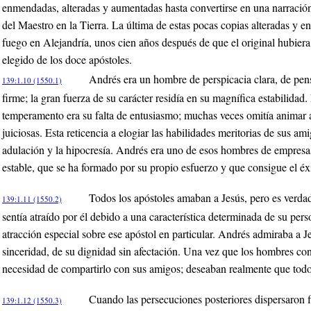
enmendadas, alteradas y aumentadas hasta convertirse en una narración
del Maestro en la Tierra. La última de estas pocas copias alteradas y e
fuego en Alejandría, unos cien años después de que el original hubiera 
elegido de los doce apóstoles.
Andrés era un hombre de perspicacia clara, de pen
139:1.10 (1550.1)
firme; la gran fuerza de su carácter residía en su magnífica estabilidad
temperamento era su falta de entusiasmo; muchas veces omitía animar
juiciosas. Esta reticencia a elogiar las habilidades meritorias de sus am
adulación y la hipocresía. Andrés era uno de esos hombres de empresa
estable, que se ha formado por su propio esfuerzo y que consigue el éx
Todos los apóstoles amaban a Jesús, pero es verda
139:1.11 (1550.2)
sentía atraído por él debido a una característica determinada de su per
atracción especial sobre ese apóstol en particular. Andrés admiraba a J
sinceridad, de su dignidad sin afectación. Una vez que los hombres con
necesidad de compartirlo con sus amigos; deseaban realmente que todo
Cuando las persecuciones posteriores dispersaron f
139:1.12 (1550.3)