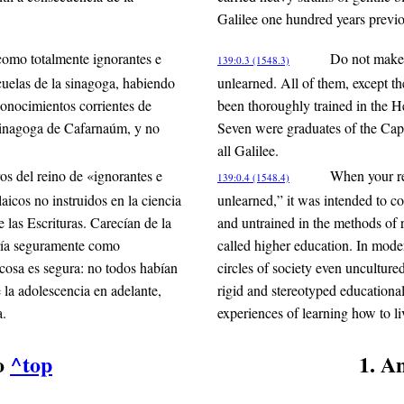
Galilee one hundred years previo
 como totalmente ignorantes e
Do not make 
139:0.3 (1548.3)
cuelas de la sinagoga, habiendo
unlearned. All of them, except t
conocimientos corrientes de
been thoroughly trained in the H
 sinagoga de Cafarnaúm, y no
Seven were graduates of the Cap
all Galilee.
os del reino de «ignorantes e
When your re
139:0.4 (1548.4)
laicos no instruidos en la ciencia
unlearned,” it was intended to co
 las Escrituras. Carecían de la
and untrained in the methods of r
aría seguramente como
called higher education. In mode
cosa es segura: no todos habían
circles of society even unculture
la adolescencia en adelante,
rigid and stereotyped educationa
a.
experiences of learning how to li
do
^top
1. A