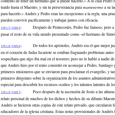
contento de tener un hermano que sí puede hacerlo.» A lo cual Pedro 
traído hasta el Maestro, y sin tu perseverancia para
mantenerme
a su la
para hacerlo.» Andrés y Pedro eran las excepciones a la regla, una pr
pueden convivir pacíficamente y trabajar juntos con eficacia.
Después de Pentecostés, Pedro fue famoso, pero a 
139:1.7 (1549.5)
pasar el resto de su vida siendo presentado como «el hermano de Sim
De todos los apóstoles, Andrés era el que mejor j
139:1.8 (1549.6)
en el corazón de Judas Iscariote se estaban fraguando problemas antes
sospechara que algo iba mal en el tesorero; pero no le habló a nadie de
que Andrés hizo por el reino consistió en aconsejar a Pedro, Santiago y
primeros misioneros que se enviaron para proclamar el evangelio, y ta
primeros dirigentes sobre la organización de los asuntos administrativo
especial para descubrir los recursos ocultos y los talentos latentes de lo
Poco después de la ascensión de Jesús a las altura
139:1.9 (1549.7)
relato personal de muchos de los dichos y hechos de su difunto Maest
Andrés se hicieron otras copias de este relato privado, que circularon l
educadores de la iglesia cristiana. Estas notas provisionales de Andrés