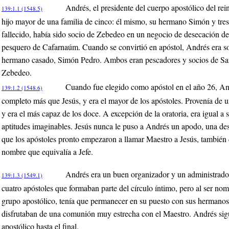
Andrés, el presidente del cuerpo apostólico del re
139:1.1 (1548.5)
hijo mayor de una familia de cinco: él mismo, su hermano Simón y tre
fallecido, había sido socio de Zebedeo en un negocio de desecación de
pesquero de Cafarnaúm. Cuando se convirtió en apóstol, Andrés era sol
hermano casado, Simón Pedro. Ambos eran pescadores y socios de Sant
Zebedeo.
Cuando fue elegido como apóstol en el año 26, An
139:1.2 (1548.6)
completo más que Jesús, y era el mayor de los apóstoles. Provenía de u
y era el más capaz de los doce. A excepción de la oratoria, era igual a
aptitudes imaginables. Jesús nunca le puso a Andrés un apodo, una desi
que los apóstoles pronto empezaron a llamar Maestro a Jesús, también
nombre que equivalía a Jefe.
Andrés era un buen organizador y un administrador
139:1.3 (1549.1)
cuatro apóstoles que formaban parte del círculo íntimo, pero al ser no
grupo apostólico, tenía que permanecer en su puesto con sus hermanos 
disfrutaban de una comunión muy estrecha con el Maestro. Andrés sig
apostólico hasta el final.