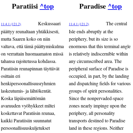
Paratiisi
^top
Paradise
^top
Keskussaari
The central
11:4.1 (121.2)
11:4.1 (121.2)
päättyy reunaltaan yhtäkkisesti,
Isle ends abruptly at the
mutta Saaren koko on niin
periphery, but its size is so
valtava, että tämä päättymiskulma
enormous that this terminal angle
on verrattain huomaamaton missä
is relatively indiscernible within
tahansa rajoitetussa kohdassa.
any circumscribed area. The
Paratiisin reunapinnan täyttävät
peripheral surface of Paradise is
osittain eri
occupied, in part, by the landing
henkipersoonallisuusryhmien
and dispatching fields for various
laskeutumis- ja lähtökentät.
groups of spirit personalities.
Koska läpäisemättömän
Since the nonpervaded-space
avaruuden vyöhykkeet miltei
zones nearly impinge upon the
koskettavat Paratiisin reunaa,
periphery, all personality
kaikki Paratiisiin suunnatut
transports destined to Paradise
persoonallisuuskuljetukset
land in these regions. Neither