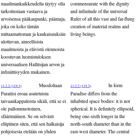
maailmankaikkeudella täytyy olla
commensurate with the dignity
tarkoitustaan vastaava ja
and infinitude of the universal
arvoisensa pääkaupunki, päämaja,
Ruler of all this vast and far-flung
joka on koko tämän
creation of material realms and
mittaamattoman ja kaukaisuuksiin
living beings.
ulottuvan, aineellisista
maailmoista ja elävistä olennoista
koostuvan luomistuloksen
universaalisen Hallitsijan arvon ja
infiniittisyyden mukainen.
Muodoltaan
In form
11:2.2 (119.3)
11:2.2 (119.3)
Paratiisi eroaa asutetuista
Paradise differs from the
taivaankappaleista sikäli, että se ei
inhabited space bodies: it is not
ole pallonmuotoinen,
spherical. It is definitely ellipsoid,
sfäärimäinen. Se on selvästi
being one-sixth longer in the
elliptinen siten, että sen halkaisija
north-south diameter than in the
pohjoisesta etelään on yhden
east-west diameter. The central