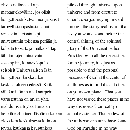
olisi tarvittava aika ja
piloted through universe upon
matkantekoväline, jos olisit
universe and from circuit to
hengellisesti kelvollinen ja saisit
circuit, ever journeying inward
tarpeellista opastusta, sinut
through the starry realms, until at
voitaisiin luotsata läpi
last you would stand before the
universumin toisensa perään ja
central shining of the spiritual
kehältä toiselle ja matkaisit läpi
glory of the Universal Father.
tähtitarhojen, aina vain
Provided with all the necessities
sisäänpäin, kunnes lopulta
for the journey, it is just as
seisoisit Universaalisen Isän
possible to find the personal
hengellisen kirkkauden
presence of God at the center of
keskushohteen edessä. Kaikin
all things as to find distant cities
välttämättömin matkatarpein
on your own planet. That you
varustettuna on aivan yhtä
have not visited these places in no
mahdollista löytää Jumalan
way disproves their reality or
henkilökohtainen läsnäolo kaiken
actual existence. That so few of
olevaisen keskuksesta kuin on
the universe creatures have found
löytää kaukaisia kaupunkeja
God on Paradise in no way