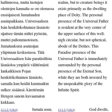
hallinnossa, mutta luotujen
realms, but to creature beings it
olentojen kannalta se on olemassa
exists primarily as the dwelling
ensisijaisesti Jumaluuden
place of Deity. The personal
asuinpaikkana. Universaalisen
presence of the Universal Father
Isän henkilökohtainen läsnäolo
is resident at the very center of
sijaitsee tämän miltei pyöreän,
the upper surface of this well-
muttei pallonmuotoisen,
nigh circular, but not spherical,
Jumaluuksien asuinsijan
abode of the Deities. This
yläpinnan keskustassa. Tätä
Paradise presence of the
Universaalisen Isän paratiisillista
Universal Father is immediately
läsnäoloa ympäröi välittömästi
surrounded by the personal
Iankaikkisen Pojan
presence of the Eternal Son,
henkilökohtainen läsnäolo,
while they are both invested by
samalla kun heidät kummatkin
the unspeakable glory of the
sulkee sisäänsä Äärettömän
Infinite Spirit.
Hengen sanoin kuvaamaton
kirkkaus.
Jumala asuu,
God dwells,
11:1.2 (118.4)
11:1.2 (118.4)