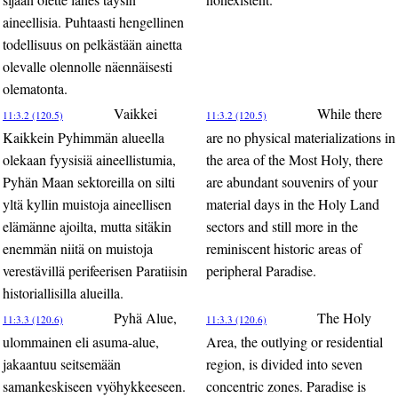
aineellisia. Puhtaasti hengellinen
todellisuus on pelkästään ainetta
olevalle olennolle näennäisesti
olematonta.
Vaikkei
While there
11:3.2 (120.5)
11:3.2 (120.5)
Kaikkein Pyhimmän alueella
are no physical materializations in
olekaan fyysisiä aineellistumia,
the area of the Most Holy, there
Pyhän Maan sektoreilla on silti
are abundant souvenirs of your
yltä kyllin muistoja aineellisen
material days in the Holy Land
elämänne ajoilta, mutta sitäkin
sectors and still more in the
enemmän niitä on muistoja
reminiscent historic areas of
verestävillä perifeerisen Paratiisin
peripheral Paradise.
historiallisilla alueilla.
Pyhä Alue,
The Holy
11:3.3 (120.6)
11:3.3 (120.6)
ulommainen eli asuma-alue,
Area, the outlying or residential
jakaantuu seitsemään
region, is divided into seven
samankeskiseen vyöhykkeeseen.
concentric zones. Paradise is