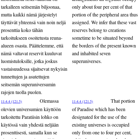
tarkalleen seitsemän biljoonaa,
only about four per cent of that
mutta kaikki nämä järjestelyt
portion of the peripheral area thus
täyttävät yhteensä vain noin neljä
assigned. We infer that these vast
prosenttia koko tähän
reserves belong to creations
tarkoitukseen osoitetusta reuna-
sometime to be situated beyond
alueen osasta. Päättelemme, että
the borders of the present known
nämä valtavat reservit kuuluvat
and inhabited seven
luomistuloksille, jotka joskus
superuniverses.
vastaisuudessa sijaitsevat nykyisin
tunnettujen ja asutettujen
seitsemän superuniversumin
rajojen tuolla puolen.
Olemassa
That portion
11:4.4 (121.5)
11:4.4 (121.5)
olevien universumien käyttöön
of Paradise which has been
tarkoitettu Paratiisin lohko on
designated for the use of the
käytössä vain yhdestä neljään
existing universes is occupied
prosenttisesti, samalla kun se
only from one to four per cent,