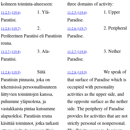
kolmeen toiminta-alueeseen:
three domains of activity:
1. Ylä-
1. Upper
11:2.5 (119.6)
11:2.5 (119.6)
Paratiisi.
Paradise.
2.
2. Peripheral
11:2.6 (119.7)
11:2.6 (119.7)
Perifeerinen Paratiisi eli Paratiisin
Paradise.
reuna.
3. Ala-
3. Nether
11:2.7 (119.8)
11:2.7 (119.8)
Paratiisi.
Paradise.
Siitä
We speak of
11:2.8 (119.9)
11:2.8 (119.9)
Paratiisin pinnasta, joka on
that surface of Paradise which is
tekemisissä persoonallisuuteen
occupied with personality
liittyvien toimintojen kanssa,
activities as the upper side, and
puhumme yläpuolena, ja
the opposite surface as the nether
vastakkaista pintaa kutsumme
side. The periphery of Paradise
alapuoleksi. Paratiisin reuna
provides for activities that are not
käsittää toiminnot, jotka tarkasti
strictly personal or nonpersonal.