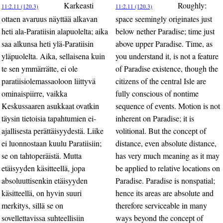
Karkeasti
Roughly:
11:2.11 (120.3)
11:2.11 (120.3)
ottaen avaruus näyttää alkavan
space seemingly originates just
heti ala-Paratiisin alapuolelta; aika
below nether Paradise; time just
saa alkunsa heti ylä-Paratiisin
above upper Paradise. Time, as
yläpuolelta. Aika, sellaisena kuin
you understand it, is not a feature
te sen ymmärrätte, ei ole
of Paradise existence, though the
paratiisiolemassaoloon liittyvä
citizens of the central Isle are
ominaispiirre, vaikka
fully conscious of nontime
Keskussaaren asukkaat ovatkin
sequence of events. Motion is not
täysin tietoisia tapahtumien ei-
inherent on Paradise; it is
ajallisesta perättäisyydestä. Liike
volitional. But the concept of
ei luonnostaan kuulu Paratiisiin;
distance, even absolute distance,
se on tahtoperäistä. Mutta
has very much meaning as it may
etäisyyden käsitteellä, jopa
be applied to relative locations on
absoluuttisenkin etäisyyden
Paradise. Paradise is nonspatial;
käsitteellä, on hyvin suuri
hence its areas are absolute and
merkitys, sillä se on
therefore serviceable in many
sovellettavissa suhteellisiin
ways beyond the concept of