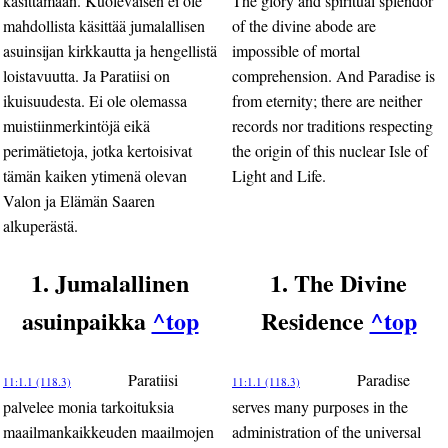
käsittämään. Kuolevaisen ei ole
The glory and spiritual splendor
mahdollista käsittää jumalallisen
of the divine abode are
asuinsijan kirkkautta ja hengellistä
impossible of mortal
loistavuutta. Ja Paratiisi on
comprehension. And Paradise is
ikuisuudesta. Ei ole olemassa
from eternity; there are neither
muistiinmerkintöjä eikä
records nor traditions respecting
perimätietoja, jotka kertoisivat
the origin of this nuclear Isle of
tämän kaiken ytimenä olevan
Light and Life.
Valon ja Elämän Saaren
alkuperästä.
1. Jumalallinen
1. The Divine
asuinpaikka
^top
Residence
^top
Paratiisi
Paradise
11:1.1 (118.3)
11:1.1 (118.3)
palvelee monia tarkoituksia
serves many purposes in the
maailmankaikkeuden maailmojen
administration of the universal