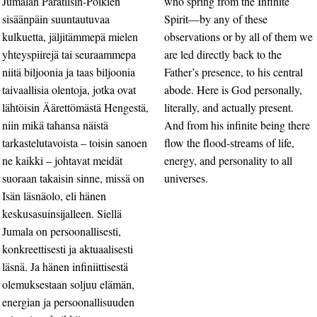
Jumalan Paratiisin-Poikien
who spring from the Infinite
sisäänpäin suuntautuvaa
Spirit—by any of these
kulkuetta, jäljitämmepä mielen
observations or by all of them we
yhteyspiirejä tai seuraammepa
are led directly back to the
niitä biljoonia ja taas biljoonia
Father’s presence, to his central
taivaallisia olentoja, jotka ovat
abode. Here is God personally,
lähtöisin Äärettömästä Hengestä,
literally, and actually present.
niin mikä tahansa näistä
And from his infinite being there
tarkastelutavoista – toisin sanoen
flow the flood-streams of life,
ne kaikki – johtavat meidät
energy, and personality to all
suoraan takaisin sinne, missä on
universes.
Isän läsnäolo, eli hänen
keskusasuinsijalleen. Siellä
Jumala on persoonallisesti,
konkreettisesti ja aktuaalisesti
läsnä. Ja hänen infiniittisestä
olemuksestaan soljuu elämän,
energian ja persoonallisuuden