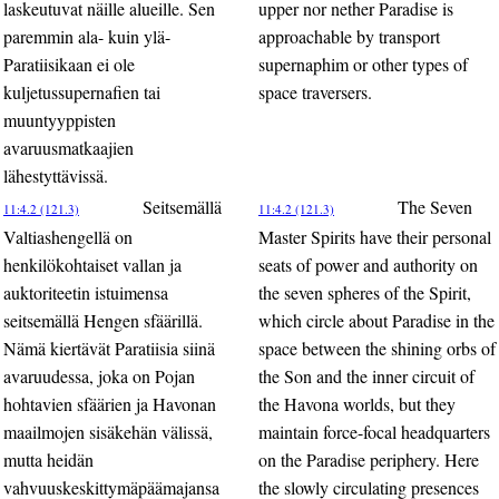
laskeutuvat näille alueille. Sen
upper nor nether Paradise is
paremmin ala- kuin ylä-
approachable by transport
Paratiisikaan ei ole
supernaphim or other types of
kuljetussupernafien tai
space traversers.
muuntyyppisten
avaruusmatkaajien
lähestyttävissä.
Seitsemällä
The Seven
11:4.2 (121.3)
11:4.2 (121.3)
Valtiashengellä on
Master Spirits have their personal
henkilökohtaiset vallan ja
seats of power and authority on
auktoriteetin istuimensa
the seven spheres of the Spirit,
seitsemällä Hengen sfäärillä.
which circle about Paradise in the
Nämä kiertävät Paratiisia siinä
space between the shining orbs of
avaruudessa, joka on Pojan
the Son and the inner circuit of
hohtavien sfäärien ja Havonan
the Havona worlds, but they
maailmojen sisäkehän välissä,
maintain force-focal headquarters
mutta heidän
on the Paradise periphery. Here
vahvuuskeskittymäpäämajansa
the slowly circulating presences