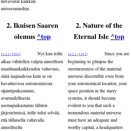
tulvavirrat kaikkiin
universumeihin.
2. Ikuisen Saaren
2. Nature of the
olemus
^top
Eternal Isle
^top
Nyt kun teille
Since you are
11:2.1 (119.2)
11:2.1 (119.2)
alkaa vähitellen valjeta aineellisen
beginning to glimpse the
maailmankaikkeuden valtavuus,
enormousness of the material
siinä laajuudessa kuin se on
universe discernible even from
havaittavissa astronomisesta
your astronomical location, your
sijaintipaikastanne,
space position in the starry
avaruudellisesta
systems, it should become
asemapaikastanne tähtien
evident to you that such a
järjestelmissä, teille tulisi selvitä,
tremendous material universe
että tällaisella valtavalla
must have an adequate and
aineellisella
worthy capital, a headquarters