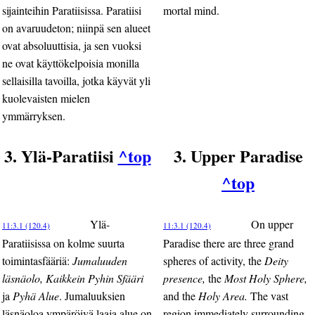
sijainteihin Paratiisissa. Paratiisi
mortal mind.
on avaruudeton; niinpä sen alueet
ovat absoluuttisia, ja sen vuoksi
ne ovat käyttökelpoisia monilla
sellaisilla tavoilla, jotka käyvät yli
kuolevaisten mielen
ymmärryksen.
3. Ylä-Paratiisi
^top
3. Upper Paradise
^top
Ylä-
On upper
11:3.1 (120.4)
11:3.1 (120.4)
Paratiisissa on kolme suurta
Paradise there are three grand
toimintasfääriä:
Jumaluuden
spheres of activity, the
Deity
läsnäolo, Kaikkein Pyhin Sfääri
presence,
the
Most Holy Sphere,
ja
Pyhä Alue
. Jumaluuksien
and the
Holy Area.
The vast
läsnäoloa ympäröivä laaja alue on
region immediately surrounding