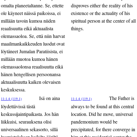
omalta planeetaltanne. Se, ettette
disproves either the reality of his
ole käyneet näissä paikoissa, ei
existence or the actuality of his
millään tavoin kumoa niiden
spiritual person at the center of all
reaalisuutta eikä aktuaalista
things.
olemassaoloa. Se, että niin harvat
maailmankaikkeuden luodut ovat
löytäneet Jumalan Paratiisista, ei
millään muotoa kumoa hänen
olemassaolonsa reaalisuutta eikä
hänen hengellisen persoonansa
aktuaalisuutta kaiken olevaisen
keskuksessa.
Isä on aina
The Father is
11:1.4 (119.1)
11:1.4 (119.1)
löydettävissä tästä
always to be found at this central
keskussijaintipaikasta. Jos hän
location. Did he move, universal
liikkuisi, seurauksena olisi
pandemonium would be
universaalinen sekasorto, sillä
precipitated, for there converge in
luomistuloksen kaikilta ääriltä
him at this residential center the