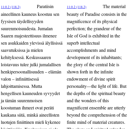
Paratiisin
The material
11:0.2 (118.2)
11:0.2 (118.2)
aineellinen kauneus koostuu sen
beauty of Paradise consists in the
fyysisen täydellisyyden
magnificence of its physical
suurenmoisuudesta. Jumalan
perfection; the grandeur of the
Saaren majesteettisuus ilmenee
Isle of God is exhibited in the
sen asukkaiden ylevissä älyllisissä
superb intellectual
saavutuksissa ja mielen
accomplishments and mind
kehityksessä. Keskussaaren
development of its inhabitants;
loistavuus tulee julki jumalallisen
the glory of the central Isle is
henkipersoonallisuuden – elämän
shown forth in the infinite
valon – infiniittisessä
endowment of divine spirit
lahjoittamisessa. Mutta
personality—the light of life. But
hengellisen kauneuden syvyydet
the depths of the spiritual beauty
ja tämän suurenmoisen
and the wonders of this
koostuman ihmeet ovat peräti
magnificent ensemble are utterly
kaukana siitä, minkä aineellisten
beyond the comprehension of the
luotujen finiittinen mieli kykenee
finite mind of material creatures.