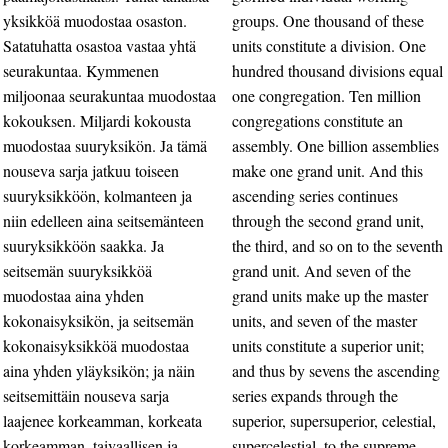
yksikköä muodostaa osaston.
groups. One thousand of these
Satatuhatta osastoa vastaa yhtä
units constitute a division. One
seurakuntaa. Kymmenen
hundred thousand divisions equal
miljoonaa seurakuntaa muodostaa
one congregation. Ten million
kokouksen. Miljardi kokousta
congregations constitute an
muodostaa suuryksikön. Ja tämä
assembly. One billion assemblies
nouseva sarja jatkuu toiseen
make one grand unit. And this
suuryksikköön, kolmanteen ja
ascending series continues
niin edelleen aina seitsemänteen
through the second grand unit,
suuryksikköön saakka. Ja
the third, and so on to the seventh
seitsemän suuryksikköä
grand unit. And seven of the
muodostaa aina yhden
grand units make up the master
kokonaisyksikön, ja seitsemän
units, and seven of the master
kokonaisyksikköä muodostaa
units constitute a superior unit;
aina yhden yläyksikön; ja näin
and thus by sevens the ascending
seitsemittäin nouseva sarja
series expands through the
laajenee korkeamman, korkeata
superior, supersuperior, celestial,
korkeamman, taivaallisen ja
supercelestial, to the supreme