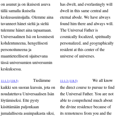
on asunut ja on ikuisesti asuva
has dwelt, and everlastingly will
tällä samalla ikuisella
dwell in this same central and
keskusasuinsijalla. Olemme aina
eternal abode. We have always
tavanneet hänet sieltä ja sieltä
found him there and always will.
tulemme hänet aina tapaamaan.
The Universal Father is
Universaalinen Isä on kosmisesti
cosmically focalized, spiritually
kohdentuneena, hengellisesti
personalized, and geographically
personoituneena ja
resident at this center of the
maantieteellisesti sijaitsevana
universe of universes.
tässä universumien universumin
keskuksessa.
Tiedämme
We all know
11:1.3 (118.5)
11:1.3 (118.5)
kaikki sen suoran kurssin, jota on
the direct course to pursue to find
noudatettava Universaalisen Isän
the Universal Father. You are not
löytämiseksi. Ette pysty
able to comprehend much about
käsittämään paljonkaan
the divine residence because of
jumalallisesta asuinpaikasta siksi,
its remoteness from you and the