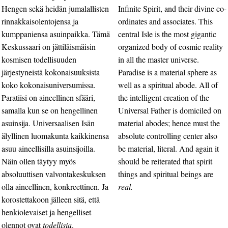
Hengen sekä heidän jumalallisten
Infinite Spirit, and their divine co-
rinnakkaisolentojensa ja
ordinates and associates. This
kumppaniensa asuinpaikka. Tämä
central Isle is the most gigantic
Keskussaari on jättiläismäisin
organized body of cosmic reality
kosmisen todellisuuden
in all the master universe.
järjestyneistä kokonaisuuksista
Paradise is a material sphere as
koko kokonaisuniversumissa.
well as a spiritual abode. All of
Paratiisi on aineellinen sfääri,
the intelligent creation of the
samalla kun se on hengellinen
Universal Father is domiciled on
asuinsija. Universaalisen Isän
material abodes; hence must the
älyllinen luomakunta kaikkinensa
absolute controlling center also
asuu aineellisilla asuinsijoilla.
be material, literal. And again it
Näin ollen täytyy myös
should be reiterated that spirit
absoluuttisen valvontakeskuksen
things and spiritual beings are
olla aineellinen, konkreettinen. Ja
real.
korostettakoon jälleen sitä, että
henkiolevaiset ja hengelliset
olennot ovat
todellisia
.