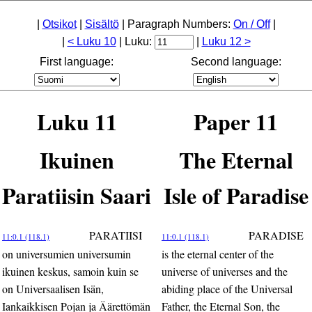
|
Otsikot
|
Sisältö
| Paragraph Numbers:
On / Off
|
|
< Luku 10
| Luku:
|
Luku 12 >
First language:
Second language:
Luku 11
Paper 11
Ikuinen
The Eternal
Paratiisin Saari
Isle of Paradise
PARATIISI
PARADISE
11:0.1 (118.1)
11:0.1 (118.1)
on universumien universumin
is the eternal center of the
ikuinen keskus, samoin kuin se
universe of universes and the
on Universaalisen Isän,
abiding place of the Universal
Iankaikkisen Pojan ja Äärettömän
Father, the Eternal Son, the