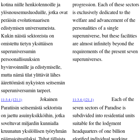
kotina niille henkiolennoille ja
progression. Each of these sectors
ylösnousemusluoduille, jotka ovat
is exclusively dedicated to the
peräisin evolutionaarisen
welfare and advancement of the
edistymisen universumeista.
personalities of a single
Kukin näistä sektoreista on
superuniverse, but these facilities
omistettu tietyn yksittäisen
are almost infinitely beyond the
superuniversumin
requirements of the present seven
persoonallisuuksien
superuniverses.
hyvinvoinnille ja edistymiselle,
mutta nämä tilat ylittävät lähes
äärettömästi nykyisten seitsemän
superuniversumin tarpeet.
Jokainen
Each of the
11:3.4 (121.1)
11:3.4 (121.1)
Paratiisin seitsemästä sektorista
seven sectors of Paradise is
on jaettu asuinyksikköihin, jotka
subdivided into residential units
soveltuvat miljardin kunnialla
suitable for the lodgment
kruunatun yksilöllisen työryhmän
headquarters of one billion
päämajoitustilaksi. Tuhat tällaista
glorified individual working