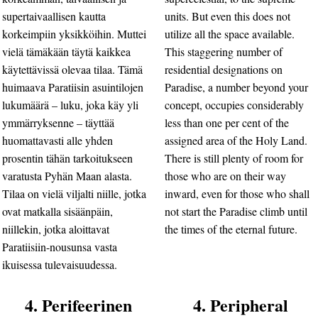
supertaivaallisen kautta
units. But even this does not
korkeimpiin yksikköihin. Muttei
utilize all the space available.
vielä tämäkään täytä kaikkea
This staggering number of
käytettävissä olevaa tilaa. Tämä
residential designations on
huimaava Paratiisin asuintilojen
Paradise, a number beyond your
lukumäärä – luku, joka käy yli
concept, occupies considerably
ymmärryksenne – täyttää
less than one per cent of the
huomattavasti alle yhden
assigned area of the Holy Land.
prosentin tähän tarkoitukseen
There is still plenty of room for
varatusta Pyhän Maan alasta.
those who are on their way
Tilaa on vielä viljalti niille, jotka
inward, even for those who shall
ovat matkalla sisäänpäin,
not start the Paradise climb until
niillekin, jotka aloittavat
the times of the eternal future.
Paratiisiin-nousunsa vasta
ikuisessa tulevaisuudessa.
4. Perifeerinen
4. Peripheral