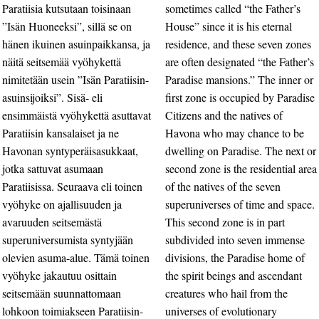
Paratiisia kutsutaan toisinaan
sometimes called “the Father’s
”Isän Huoneeksi”, sillä se on
House” since it is his eternal
hänen ikuinen asuinpaikkansa, ja
residence, and these seven zones
näitä seitsemää vyöhykettä
are often designated “the Father’s
nimitetään usein ”Isän Paratiisin-
Paradise mansions.” The inner or
asuinsijoiksi”. Sisä- eli
first zone is occupied by Paradise
ensimmäistä vyöhykettä asuttavat
Citizens and the natives of
Paratiisin kansalaiset ja ne
Havona who may chance to be
Havonan syntyperäisasukkaat,
dwelling on Paradise. The next or
jotka sattuvat asumaan
second zone is the residential area
Paratiisissa. Seuraava eli toinen
of the natives of the seven
vyöhyke on ajallisuuden ja
superuniverses of time and space.
avaruuden seitsemästä
This second zone is in part
superuniversumista syntyjään
subdivided into seven immense
olevien asuma-alue. Tämä toinen
divisions, the Paradise home of
vyöhyke jakautuu osittain
the spirit beings and ascendant
seitsemään suunnattomaan
creatures who hail from the
lohkoon toimiakseen Paratiisin-
universes of evolutionary