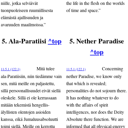
niille, jotka selviävät
the life in the flesh on the worlds
tuonpuoleiseen ruumiillisesta
of time and space.”
elämästä ajallisuuden ja
avaruuden maailmoissa.”
5. Ala-Paratiisi
^top
5. Nether Paradise
^top
Mitä tulee
Concerning
11:5.1 (122.1)
11:5.1 (122.1)
ala-Paratiisiin, niin tiedämme vain
nether Paradise, we know only
sen, mitä meille on paljastettu,
that which is revealed;
sillä persoonallisuudet eivät siellä
personalities do not sojourn there.
oleskele. Sillä ei ole kerrassaan
It has nothing whatever to do
mitään tekemistä hengellis-
with the affairs of spirit
älyllisten olentojen asioiden
intelligences, nor does the Deity
kanssa, eikä Jumaluusabsoluutti
Absolute there function. We are
toimi siellä. Meille on kerrottu
informed that all physical-energy