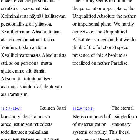
ottaen eivät ole persoonallisia
The Trinity seems to dominate
eivätkä ei-persoonallisia.
the personal or upper plane, the
Kolminaisuus näyttää hallitsevan
Unqualified Absolute the nether
persoonallista eli ylätasoa,
or impersonal plane. We hardly
Kvalifioimaton Absoluutti taas
conceive of the Unqualified
ala- eli persoonatonta tasoa.
Absolute as a person, but we do
Voimme tuskin ajatella
think of the functional space
Kvalifioimattomasta Absoluutista,
presence of this Absolute as
että se on persoona, mutta
focalized on nether Paradise.
ajattelemme silti tämän
Absoluutin toiminnallisen
avaruusläsnäolon kohdentuvan
ala-Paratiisiin.
Ikuinen Saari
The eternal
11:2.9 (120.1)
11:2.9 (120.1)
koostuu yhdestä ainoasta
Isle is composed of a single form
aineellistumisen muodosta –
of materialization—stationary
todellisuuden paikallaan
systems of reality. This literal
pysyvistä järjestelmistä. Tämä
substance of Paradise is a