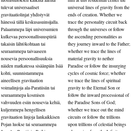
tulevat universaaliset
universal lines of gravity from the
gravitaatiolinjat yhdistyvät
ends of creation. Whether we
hänessä tällä keskusasuinsijalla.
trace the personality circuit back
Palaammepa läpi universumien
through the universes or follow
kulkevaa persoonallisuuspiiriä
the ascending personalities as
takaisin lähtökohtaan tai
they journey inward to the Father;
seuraammepa taivaaseen
whether we trace the lines of
nousevia persoonallisuuksia
material gravity to nether
näiden matkatessa sisäänpäin Isää
Paradise or follow the insurging
kohti, suunnistammepa
cycles of cosmic force; whether
aineellisen gravitaation
we trace the lines of spiritual
voimalinjoja ala-Paratiisiin tai
gravity to the Eternal Son or
seuraammepa kosmisen
follow the inward processional of
vahvuuden esiin nousevia kehiä,
the Paradise Sons of God;
kuljemmepa hengellisen
whether we trace out the mind
gravitaation linjoja Iankaikkisen
circuits or follow the trillions
Pojan luokse tai seuraammepa
upon trillions of celestial beings