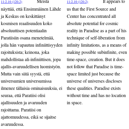
Meistä
It appears to
11:2.10 (120.2)
11:2.10 (120.2)
näyttää, että Ensimmäinen Lähde
us that the First Source and
ja Keskus on keskittänyt
Center has concentrated all
kosmisen reaalisuuden koko
absolute potential for cosmic
absoluuttisen potentiaalin
reality in Paradise as a part of his
Paratiisiin osana menetelmää,
technique of self-liberation from
jolla hän vapautuu infiniittisyyden
infinity limitations, as a means of
rajoituksista; keinona, joka
making possible subinfinite, even
mahdollistaa ali-infiniittisen, jopa
time-space, creation. But it does
ajallis-avaruudellisen luomistyön.
not follow that Paradise is time-
Mutta vain siitä syystä, että
space limited just because the
universumien universumissa
universe of universes discloses
ilmenee tällaisia ominaisuuksia, ei
these qualities. Paradise exists
seuraa, että Paratiisi olisi
without time and has no location
ajallisuuden ja avaruuden
in space.
rajoittama. Paratiisi on
ajattomuudessa, eikä se sijaitse
avaruudessa.