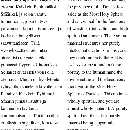
erotettu Kaikkein Pyhimmäksi
the presence of the Deities is set
Sfääriksi, ja se on varattu
aside as the Most Holy Sphere
toiminnoille, jotka liittyvät
and is reserved for the functions
palvontaan, kolminaistamiseen ja
of worship, trinitization, and high
korkeaan hengelliseen
spiritual attainment. There are no
saavuttamiseen. Tällä
material structures nor purely
vyöhykkeellä ei ole mitään
intellectual creations in this zone;
aineellisia rakenteita eikä
they could not exist there. It is
puhtaasti älyperäisiä luomuksia.
useless for me to undertake to
Sellaiset eivät siellä voisi olla
portray to the human mind the
olemassa. Minun on hyödytöntä
divine nature and the beauteous
ryhtyä ihmismielelle kuvailemaan
grandeur of the Most Holy
Paratiisin Kaikkein Pyhimmän
Sphere of Paradise. This realm is
Sfäärin jumalallisuutta ja
wholly spiritual, and you are
kauneuden täyttämää
almost wholly material. A purely
suurenmoisuutta. Tämä maailma
spiritual reality is, to a purely
on täysin hengellinen, kun te sen
material being, apparently
sijaan olette lähes täysin
nonexistent.