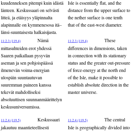
kuudenneksen pitempi kuin idästä
Isle is essentially flat, and the
länteen. Keskussaari on selvästi
distance from the upper surface to
litteä, ja etäisyys yläpinnalta
the nether surface is one tenth
alapinnalle on kymmenesosa itä–
that of the east-west diameter.
länsi-suuntaisesta halkaisijasta.
Nämä
These
11:2.3 (119.4)
11:2.3 (119.4)
mittasuhteiden erot yhdessä
differences in dimensions, taken
Saaren paikallaan pysyvän
in connection with its stationary
aseman ja sen pohjoispäässä
status and the greater out-pressure
ilmenevän voima-energian
of force-energy at the north end
ulospäin suuntautuvan
of the Isle, make it possible to
suuremman paineen kanssa
establish absolute direction in the
tekevät mahdolliseksi
master universe.
absoluuttisen suunnanmäärittelyn
keskusuniversumissa.
Keskussaari
The central
11:2.4 (119.5)
11:2.4 (119.5)
jakautuu maantieteellisesti
Isle is geographically divided into