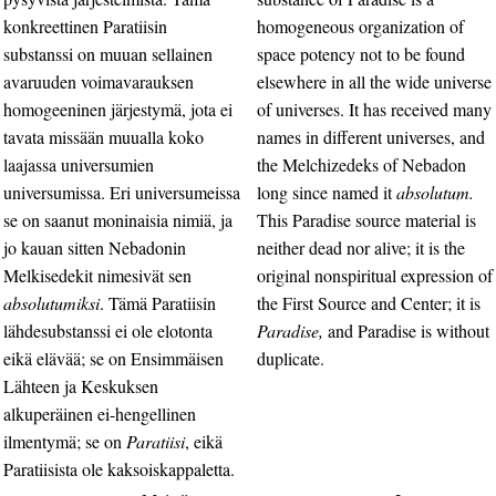
konkreettinen Paratiisin
homogeneous organization of
substanssi on muuan sellainen
space potency not to be found
avaruuden voimavarauksen
elsewhere in all the wide universe
homogeeninen järjestymä, jota ei
of universes. It has received many
tavata missään muualla koko
names in different universes, and
laajassa universumien
the Melchizedeks of Nebadon
universumissa. Eri universumeissa
long since named it
absolutum.
se on saanut moninaisia nimiä, ja
This Paradise source material is
jo kauan sitten Nebadonin
neither dead nor alive; it is the
Melkisedekit nimesivät sen
original nonspiritual expression of
absolutumiksi
. Tämä Paratiisin
the First Source and Center; it is
lähdesubstanssi ei ole elotonta
Paradise,
and Paradise is without
eikä elävää; se on Ensimmäisen
duplicate.
Lähteen ja Keskuksen
alkuperäinen ei-hengellinen
ilmentymä; se on
Paratiisi
, eikä
Paratiisista ole kaksoiskappaletta.