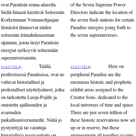
ovat Paratiisin reuna-alueella.
of the Seven Supreme Power
Siellä hitaasti kiertävät Seitsemän
Directors indicate the location of
Korkeimman Voimanohjaajan
the seven flash stations for certain
läsnäolot ilmaisevat niiden
Paradise energies going forth to
seitsemän leimahdusaseman
the seven superuniverses.
sijainnin, joista tietyt Paratiisin
energiat syöksyvät seitsemään
superuniversumiin.
Täällä,
Here on
11:4.3 (121.4)
11:4.3 (121.4)
perifeerisessä Paratiisissa, ovat ne
peripheral Paradise are the
valtavat historialliset ja
enormous historic and prophetic
profeetalliset näyttelyalueet, jotka
exhibit areas assigned to the
on tarkoitettu Luoja-Pojille ja
Creator Sons, dedicated to the
omistettu ajallisuuden ja
local universes of time and space.
avaruuden
There are just seven trillion of
paikallisuniversumeille. Näitä jo
these historic reservations now set
pystytettyjä tai varattuja
up or in reserve, but these
historiallisia reservaatioita on
arrangements all together occupy