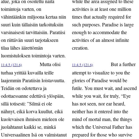
alue, joka on osoitettu näitä
while the area assigned to these
toimintoja varten, on
activities is at least one million
vähintäänkin miljoona kertaa niin
times that actually required for
suuri kuin tällaisiin tarkoituksiin
such purposes. Paradise is large
varsinaisesti tarvittaisiin. Paratiisi
enough to accommodate the
on riittävän suuri tarjotakseen
activities of an almost infinite
tilaa lähes äärettömän
creation.
luomistuloksen toimintoja varten.
Mutta olisi
But a further
11:4.5 (121.6)
11:4.5 (121.6)
turhaa yrittää kuvailla teille
attempt to visualize to you the
laajemmin Paratiisin loistavuutta.
glories of Paradise would be
Teidän on odotettava ja
futile. You must wait, and ascend
odottaessanne edettävä ylöspäin,
while you wait, for truly, “Eye
sillä totisesti: ”Silmä ei ole
has not seen, nor ear heard,
nähnyt, eikä korva kuullut, eikä
neither has it entered into the
kuolevaisen ihmisen mieleen ole
mind of mortal man, the things
juolahtanut kaikki se, minkä
which the Universal Father has
Universaalinen Isä on valmistanut
prepared for those who survive