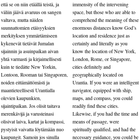
että se on niin etäällä teistä, ja
immensity of the intervening
väliin jäävä avaruus on sangen
space, but those who are able to
valtava, mutta näiden
comprehend the meaning of these
suunnattomien etäisyyksien
enormous distances know God’s
merkityksen ymmärtämiseen
location and residence just as
kykenevät tietävät Jumalan
certainly and literally as you
sijainnin ja asuinpaikan aivan
know the location of New York,
yhtä varmasti ja kirjaimellisesti
London, Rome, or Singapore,
kuin te tiedätte New Yorkin,
cities definitely and
Lontoon, Rooman tai Singaporen,
geographically located on
noiden eittämättömästi ja
Urantia. If you were an intelligent
maantieteellisesti Urantialla
navigator, equipped with ship,
olevien kaupunkien,
maps, and compass, you could
sijaintipaikan. Jos olisit taitava
readily find these cities.
merenkävijä ja varusteinasi
Likewise, if you had the time and
olisivat laiva, kartat ja kompassi,
means of passage, were
pystyisit vaivatta löytämään nuo
spiritually qualified, and had the
kaupungit. Samoin jos sinulla
necessary guidance, you could be