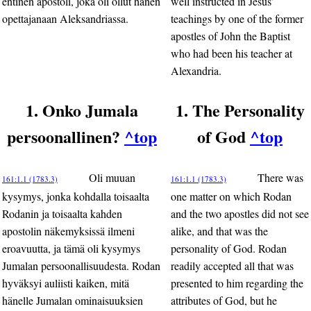
entinen apostoli, joka oli ollut hänen
well instructed in Jesus’
opettajanaan Aleksandriassa.
teachings by one of the former
apostles of John the Baptist
who had been his teacher at
Alexandria.
1. Onko Jumala
1. The Personality
persoonallinen?
^top
of God
^top
Oli muuan
There was
161:1.1 (1783.3)
161:1.1 (1783.3)
kysymys, jonka kohdalla toisaalta
one matter on which Rodan
Rodanin ja toisaalta kahden
and the two apostles did not see
apostolin näkemyksissä ilmeni
alike, and that was the
eroavuutta, ja tämä oli kysymys
personality of God. Rodan
Jumalan persoonallisuudesta. Rodan
readily accepted all that was
hyväksyi auliisti kaiken, mitä
presented to him regarding the
hänelle Jumalan ominaisuuksien
attributes of God, but he