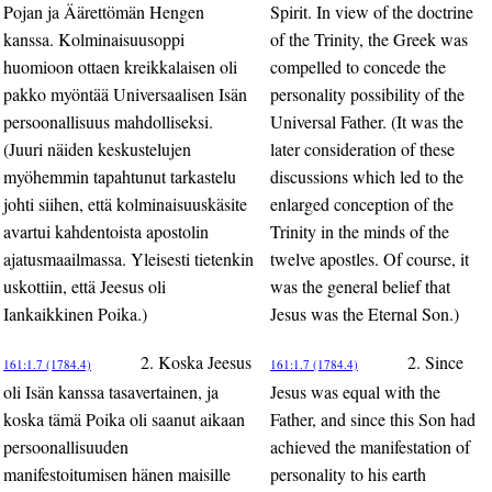
Pojan ja Äärettömän Hengen
Spirit. In view of the doctrine
kanssa. Kolminaisuusoppi
of the Trinity, the Greek was
huomioon ottaen kreikkalaisen oli
compelled to concede the
pakko myöntää Universaalisen Isän
personality possibility of the
persoonallisuus mahdolliseksi.
Universal Father. (It was the
(Juuri näiden keskustelujen
later consideration of these
myöhemmin tapahtunut tarkastelu
discussions which led to the
johti siihen, että kolminaisuuskäsite
enlarged conception of the
avartui kahdentoista apostolin
Trinity in the minds of the
ajatusmaailmassa. Yleisesti tietenkin
twelve apostles. Of course, it
uskottiin, että Jeesus oli
was the general belief that
Iankaikkinen Poika.)
Jesus was the Eternal Son.)
2. Koska Jeesus
2. Since
161:1.7 (1784.4)
161:1.7 (1784.4)
oli Isän kanssa tasavertainen, ja
Jesus was equal with the
koska tämä Poika oli saanut aikaan
Father, and since this Son had
persoonallisuuden
achieved the manifestation of
manifestoitumisen hänen maisille
personality to his earth