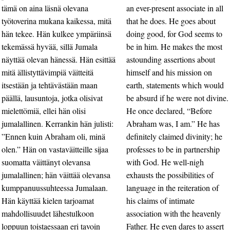
tämä on aina läsnä olevana
an ever-present associate in all
työtoverina mukana kaikessa, mitä
that he does. He goes about
hän tekee. Hän kulkee ympäriinsä
doing good, for God seems to
tekemässä hyvää, sillä Jumala
be in him. He makes the most
näyttää olevan hänessä. Hän esittää
astounding assertions about
mitä ällistyttävimpiä väitteitä
himself and his mission on
itsestään ja tehtävästään maan
earth, statements which would
päällä, lausuntoja, jotka olisivat
be absurd if he were not divine.
mielettömiä, ellei hän olisi
He once declared, “Before
jumalallinen. Kerrankin hän julisti:
Abraham was, I am.” He has
”Ennen kuin Abraham oli, minä
definitely claimed divinity; he
olen.” Hän on vastaväitteille sijaa
professes to be in partnership
suomatta väittänyt olevansa
with God. He well-nigh
jumalallinen; hän väittää olevansa
exhausts the possibilities of
kumppanuussuhteessa Jumalaan.
language in the reiteration of
Hän käyttää kielen tarjoamat
his claims of intimate
mahdollisuudet lähestulkoon
association with the heavenly
loppuun toistaessaan eri tavoin
Father. He even dares to assert