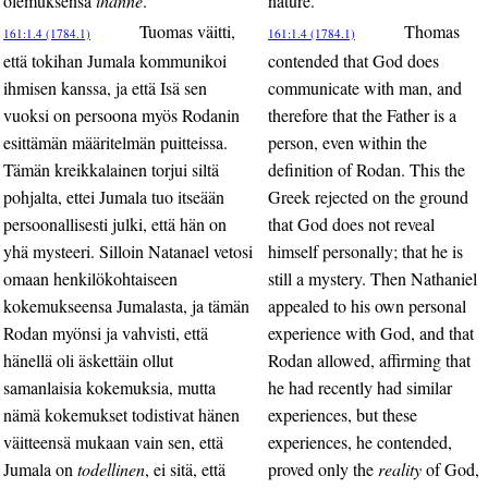
olemuksensa
ihanne
.”
nature.”
Tuomas väitti,
Thomas
161:1.4 (1784.1)
161:1.4 (1784.1)
että tokihan Jumala kommunikoi
contended that God does
ihmisen kanssa, ja että Isä sen
communicate with man, and
vuoksi on persoona myös Rodanin
therefore that the Father is a
esittämän määritelmän puitteissa.
person, even within the
Tämän kreikkalainen torjui siltä
definition of Rodan. This the
pohjalta, ettei Jumala tuo itseään
Greek rejected on the ground
persoonallisesti julki, että hän on
that God does not reveal
yhä mysteeri. Silloin Natanael vetosi
himself personally; that he is
omaan henkilökohtaiseen
still a mystery. Then Nathaniel
kokemukseensa Jumalasta, ja tämän
appealed to his own personal
Rodan myönsi ja vahvisti, että
experience with God, and that
hänellä oli äskettäin ollut
Rodan allowed, affirming that
samanlaisia kokemuksia, mutta
he had recently had similar
nämä kokemukset todistivat hänen
experiences, but these
väitteensä mukaan vain sen, että
experiences, he contended,
Jumala on
todellinen
, ei sitä, että
proved only the
reality
of God,