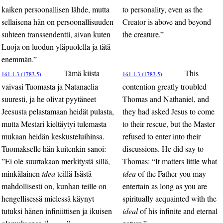
kaiken persoonallisen lähde, mutta
to personality, even as the
sellaisena hän on persoonallisuuden
Creator is above and beyond
suhteen transsendentti, aivan kuten
the creature.”
Luoja on luodun yläpuolella ja tätä
enemmän.”
Tämä kiista
This
161:1.3 (1783.5)
161:1.3 (1783.5)
vaivasi Tuomasta ja Natanaelia
contention greatly troubled
suuresti, ja he olivat pyytäneet
Thomas and Nathaniel, and
Jeesusta pelastamaan heidät pulasta,
they had asked Jesus to come
mutta Mestari kieltäytyi tulemasta
to their rescue, but the Master
mukaan heidän keskusteluihinsa.
refused to enter into their
Tuomakselle hän kuitenkin sanoi:
discussions. He did say to
”Ei ole suurtakaan merkitystä sillä,
Thomas: “It matters little what
minkälainen
idea
teillä Isästä
idea
of the Father you may
mahdollisesti on, kunhan teille on
entertain as long as you are
hengellisessä mielessä käynyt
spiritually acquainted with the
tutuksi hänen infiniittisen ja ikuisen
ideal
of his infinite and eternal