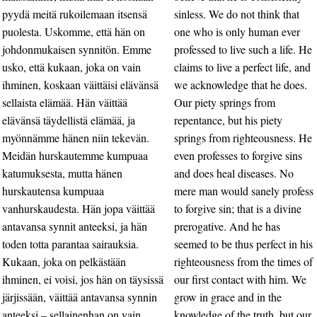
pyydä meitä rukoilemaan itsensä
sinless. We do not think that
puolesta. Uskomme, että hän on
one who is only human ever
johdonmukaisen synnitön. Emme
professed to live such a life. He
usko, että kukaan, joka on vain
claims to live a perfect life, and
ihminen, koskaan väittäisi elävänsä
we acknowledge that he does.
sellaista elämää. Hän väittää
Our piety springs from
elävänsä täydellistä elämää, ja
repentance, but his piety
myönnämme hänen niin tekevän.
springs from righteousness. He
Meidän hurskautemme kumpuaa
even professes to forgive sins
katumuksesta, mutta hänen
and does heal diseases. No
hurskautensa kumpuaa
mere man would sanely profess
vanhurskaudesta. Hän jopa väittää
to forgive sin; that is a divine
antavansa synnit anteeksi, ja hän
prerogative. And he has
toden totta parantaa sairauksia.
seemed to be thus perfect in his
Kukaan, joka on pelkästään
righteousness from the times of
ihminen, ei voisi, jos hän on täysissä
our first contact with him. We
järjissään, väittää antavansa synnin
grow in grace and in the
anteeksi – sellainenhan on vain
knowledge of the truth, but our