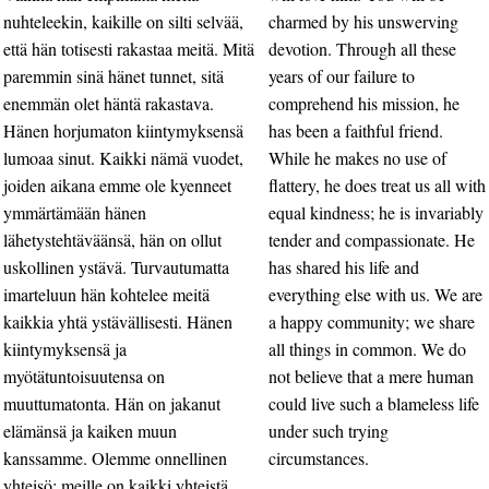
nuhteleekin, kaikille on silti selvää,
charmed by his unswerving
että hän totisesti rakastaa meitä. Mitä
devotion. Through all these
paremmin sinä hänet tunnet, sitä
years of our failure to
enemmän olet häntä rakastava.
comprehend his mission, he
Hänen horjumaton kiintymyksensä
has been a faithful friend.
lumoaa sinut. Kaikki nämä vuodet,
While he makes no use of
joiden aikana emme ole kyenneet
flattery, he does treat us all with
ymmärtämään hänen
equal kindness; he is invariably
lähetystehtäväänsä, hän on ollut
tender and compassionate. He
uskollinen ystävä. Turvautumatta
has shared his life and
imarteluun hän kohtelee meitä
everything else with us. We are
kaikkia yhtä ystävällisesti. Hänen
a happy community; we share
kiintymyksensä ja
all things in common. We do
myötätuntoisuutensa on
not believe that a mere human
muuttumatonta. Hän on jakanut
could live such a blameless life
elämänsä ja kaiken muun
under such trying
kanssamme. Olemme onnellinen
circumstances.
yhteisö; meille on kaikki yhteistä.