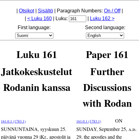
|
Otsikot
|
Sisältö
| Paragraph Numbers:
On / Off
|
|
< Luku 160
| Luku:
|
Luku 162 >
First language:
Second language:
Luku 161
Paper 161
Jatkokeskustelut
Further
Rodanin kanssa
Discussions
with Rodan
ON
161:0.1 (1783.1)
161:0.1 (1783.1)
SUNNUNTAINA, syyskuun 25.
SUNDAY, September 25,
a.d.
päivänä vuonna 29 jKr., apostolit ja
29, the apostles and the