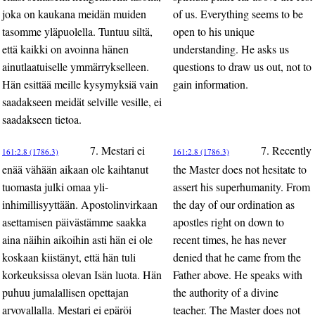
joka on kaukana meidän muiden
of us. Everything seems to be
tasomme yläpuolella. Tuntuu siltä,
open to his unique
että kaikki on avoinna hänen
understanding. He asks us
ainutlaatuiselle ymmärrykselleen.
questions to draw us out, not to
Hän esittää meille kysymyksiä vain
gain information.
saadakseen meidät selville vesille, ei
saadakseen tietoa.
7. Mestari ei
7. Recently
161:2.8 (1786.3)
161:2.8 (1786.3)
enää vähään aikaan ole kaihtanut
the Master does not hesitate to
tuomasta julki omaa yli-
assert his superhumanity. From
inhimillisyyttään. Apostolinvirkaan
the day of our ordination as
asettamisen päivästämme saakka
apostles right on down to
aina näihin aikoihin asti hän ei ole
recent times, he has never
koskaan kiistänyt, että hän tuli
denied that he came from the
korkeuksissa olevan Isän luota. Hän
Father above. He speaks with
puhuu jumalallisen opettajan
the authority of a divine
arvovallalla. Mestari ei epäröi
teacher. The Master does not