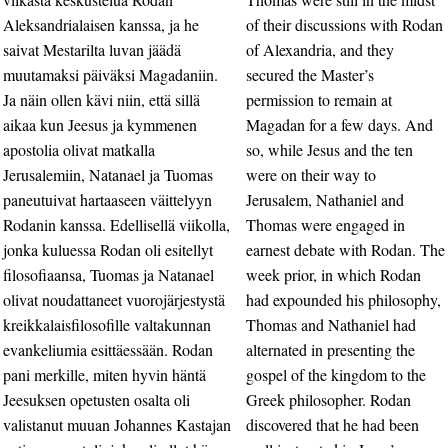
Aleksandrialaisen kanssa, ja he
of their discussions with Rodan
saivat Mestarilta luvan jäädä
of Alexandria, and they
muutamaksi päiväksi Magadaniin.
secured the Master’s
Ja näin ollen kävi niin, että sillä
permission to remain at
aikaa kun Jeesus ja kymmenen
Magadan for a few days. And
apostolia olivat matkalla
so, while Jesus and the ten
Jerusalemiin, Natanael ja Tuomas
were on their way to
paneutuivat hartaaseen väittelyyn
Jerusalem, Nathaniel and
Rodanin kanssa. Edellisellä viikolla,
Thomas were engaged in
jonka kuluessa Rodan oli esitellyt
earnest debate with Rodan. The
filosofiaansa, Tuomas ja Natanael
week prior, in which Rodan
olivat noudattaneet vuorojärjestystä
had expounded his philosophy,
kreikkalaisfilosofille valtakunnan
Thomas and Nathaniel had
evankeliumia esittäessään. Rodan
alternated in presenting the
pani merkille, miten hyvin häntä
gospel of the kingdom to the
Jeesuksen opetusten osalta oli
Greek philosopher. Rodan
valistanut muuan Johannes Kastajan
discovered that he had been