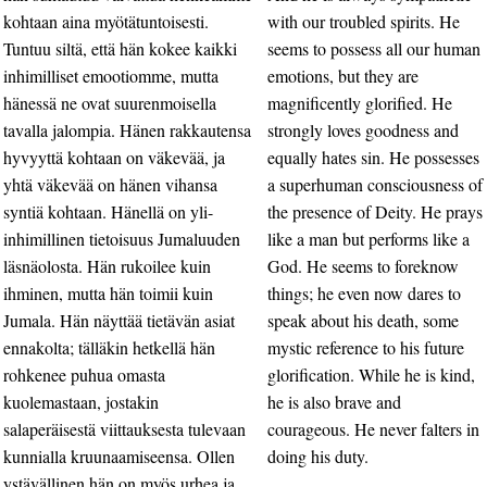
kohtaan aina myötätuntoisesti.
with our troubled spirits. He
Tuntuu siltä, että hän kokee kaikki
seems to possess all our human
inhimilliset emootiomme, mutta
emotions, but they are
hänessä ne ovat suurenmoisella
magnificently glorified. He
tavalla jalompia. Hänen rakkautensa
strongly loves goodness and
hyvyyttä kohtaan on väkevää, ja
equally hates sin. He possesses
yhtä väkevää on hänen vihansa
a superhuman consciousness of
syntiä kohtaan. Hänellä on yli-
the presence of Deity. He prays
inhimillinen tietoisuus Jumaluuden
like a man but performs like a
läsnäolosta. Hän rukoilee kuin
God. He seems to foreknow
ihminen, mutta hän toimii kuin
things; he even now dares to
Jumala. Hän näyttää tietävän asiat
speak about his death, some
ennakolta; tälläkin hetkellä hän
mystic reference to his future
rohkenee puhua omasta
glorification. While he is kind,
kuolemastaan, jostakin
he is also brave and
salaperäisestä viittauksesta tulevaan
courageous. He never falters in
kunnialla kruunaamiseensa. Ollen
doing his duty.
ystävällinen hän on myös urhea ja