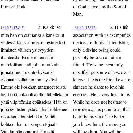
Ihmisen Poika.
of God as well as the Son of
Man.
2. Kaikki se,
2. His life
161:2.3 (1785.3)
161:2.3 (1785.3)
mitä hän on elämänsä aikana ollut
association with us exemplifies
yhdessä kanssamme, on esimerkki
the ideal of human friendship;
ihmisten välisen ystävyyden
only a divine being could
ihanteesta. Ei ole mitenkään
possibly be such a human
mahdollista, että joku muu kuin
friend. He is the most truly
jumalallinen olento kykenisi
unselfish person we have ever
olemaan sellainen ihmisystävä.
known. He is the friend even of
Emme ole koskaan tunteneet toista
sinners; he dares to love his
henkilöä, joka olisi ollut lähellekään
enemies. He is very loyal to us.
yhtä vilpittömän epäitsekäs. Hän on
While he does not hesitate to
jopa syntisten ystävä; hän rohkenee
reprove us, it is plain to all that
rakastaa vihamiehiään. Meitä
he truly loves us. The better
kohtaan hän on sangen lojaali.
you know him, the more you
Vaikka hän empimättä meitä
will love him. You will be