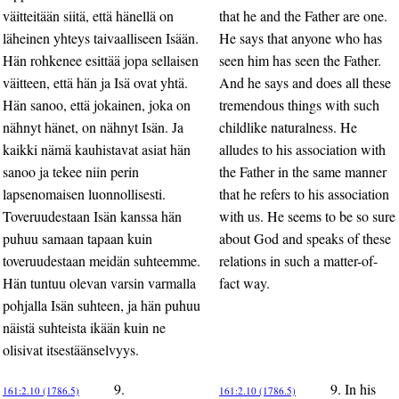
väitteitään siitä, että hänellä on
that he and the Father are one.
läheinen yhteys taivaalliseen Isään.
He says that anyone who has
Hän rohkenee esittää jopa sellaisen
seen him has seen the Father.
väitteen, että hän ja Isä ovat yhtä.
And he says and does all these
Hän sanoo, että jokainen, joka on
tremendous things with such
nähnyt hänet, on nähnyt Isän. Ja
childlike naturalness. He
kaikki nämä kauhistavat asiat hän
alludes to his association with
sanoo ja tekee niin perin
the Father in the same manner
lapsenomaisen luonnollisesti.
that he refers to his association
Toveruudestaan Isän kanssa hän
with us. He seems to be so sure
puhuu samaan tapaan kuin
about God and speaks of these
toveruudestaan meidän suhteemme.
relations in such a matter-of-
Hän tuntuu olevan varsin varmalla
fact way.
pohjalla Isän suhteen, ja hän puhuu
näistä suhteista ikään kuin ne
olisivat itsestäänselvyys.
9.
9. In his
161:2.10 (1786.5)
161:2.10 (1786.5)