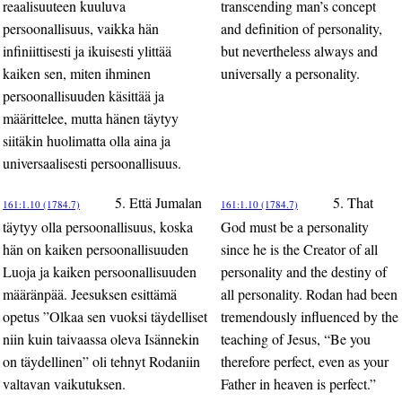
reaalisuuteen kuuluva
transcending man’s concept
persoonallisuus, vaikka hän
and definition of personality,
infiniittisesti ja ikuisesti ylittää
but nevertheless always and
kaiken sen, miten ihminen
universally a personality.
persoonallisuuden käsittää ja
määrittelee, mutta hänen täytyy
siitäkin huolimatta olla aina ja
universaalisesti persoonallisuus.
5. Että Jumalan
5. That
161:1.10 (1784.7)
161:1.10 (1784.7)
täytyy olla persoonallisuus, koska
God must be a personality
hän on kaiken persoonallisuuden
since he is the Creator of all
Luoja ja kaiken persoonallisuuden
personality and the destiny of
määränpää. Jeesuksen esittämä
all personality. Rodan had been
opetus ”Olkaa sen vuoksi täydelliset
tremendously influenced by the
niin kuin taivaassa oleva Isännekin
teaching of Jesus, “Be you
on täydellinen” oli tehnyt Rodaniin
therefore perfect, even as your
valtavan vaikutuksen.
Father in heaven is perfect.”