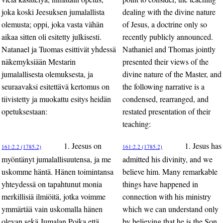
joka koski Jeesuksen jumalallista
dealing with the divine nature
olemusta; oppi, joka vasta vähän
of Jesus, a doctrine only so
aikaa sitten oli esitetty julkisesti.
recently publicly announced.
Natanael ja Tuomas esittivät yhdessä
Nathaniel and Thomas jointly
näkemyksiään Mestarin
presented their views of the
jumalallisesta olemuksesta, ja
divine nature of the Master, and
seuraavaksi esitettävä kertomus on
the following narrative is a
tiivistetty ja muokattu esitys heidän
condensed, rearranged, and
opetuksestaan:
restated presentation of their
teaching:
1. Jeesus on
1. Jesus has
161:2.2 (1785.2)
161:2.2 (1785.2)
myöntänyt jumalallisuutensa, ja me
admitted his divinity, and we
uskomme häntä. Hänen toimintansa
believe him. Many remarkable
yhteydessä on tapahtunut monia
things have happened in
merkillisiä ilmiöitä, jotka voimme
connection with his ministry
ymmärtää vain uskomalla hänen
which we can understand only
olevan sekä Jumalan Poika että
by believing that he is the Son