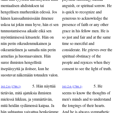
mentaalisen ahdistuksen tai
anguish, or spiritual sorrow. He
hengellisen murheenkin edessä. Jos
is quick to recognize and
hänen kanssaihmisissään ilmenee
generous to acknowledge the
uskoa tai jokin muu hyve, hän ei sen
presence of faith or any other
tunnustamisessa aikaile eikä sen
grace in his fellow men. He is
myöntämisessä kitsastele. Hän on
so just and fair and at the same
niin perin oikeudenmukainen ja
time so merciful and
oikeamielinen ja samalla niin perin
considerate. He grieves over the
armelias ja huomaavainen. Hän
spiritual obstinacy of the
suree ihmisten hengellistä
people and rejoices when they
itsepäisyyttä ja iloitsee, kun he
consent to see the light of truth.
suostuvat näkemään totuuden valon.
5. Hän näyttää
5. He
161:2.6 (1786.1)
161:2.6 (1786.1)
tietävän, mitä ajatuksia ihmisten
seems to know the thoughts of
mielessä liikkuu, ja ymmärtävän,
men’s minds and to understand
mitä heidän sydämensä kaipaa. Ja
the longings of their hearts.
hän suhtautuu vaivattua henkeämme
And he is always sympathetic