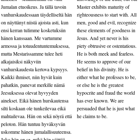
Jumalan etuoikeus. Ja tällä tavoin
Master exhibits maturity of
vanhurskaudessaan täydelliseltä hän
righteousness to start with. All
on näyttänyt niistä ajoista asti, kun
men, good and evil, recognize
ensi kerran tulimme kosketuksiin
these elements of goodness in
hänen kanssaan. Me vartumme
Jesus. And yet never is his
armossa ja totuudentuntemuksessa,
piety obtrusive or ostentatious.
mutta Mestarissamme tulee heti
He is both meek and fearless.
alkajaisiksi näkyviin
He seems to approve of our
vanhurskaudesta kertova kypsyys.
belief in his divinity. He is
Kaikki ihmiset, niin hyvät kuin
either what he professes to be,
pahatkin, panevat merkille nämä
or else he is the greatest
Jeesuksessa olevat hyvyyden
hypocrite and fraud the world
ainekset. Eikä hänen hurskautensa
has ever known. We are
silti koskaan ole tunkeilevaa eikä
persuaded that he is just what
mahtailevaa. Hän on sekä nöyrä että
he claims to be.
peloton. Hän tuntuu hyväksyvän
uskomme hänen jumalallisuuteensa.
Joko hän on se, mikä hän väittää