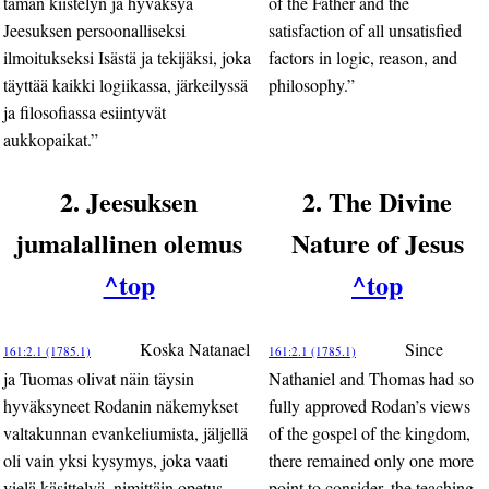
tämän kiistelyn ja hyväksyä
of the Father and the
Jeesuksen persoonalliseksi
satisfaction of all unsatisfied
ilmoitukseksi Isästä ja tekijäksi, joka
factors in logic, reason, and
täyttää kaikki logiikassa, järkeilyssä
philosophy.”
ja filosofiassa esiintyvät
aukkopaikat.”
2. Jeesuksen
2. The Divine
jumalallinen olemus
Nature of Jesus
^top
^top
Koska Natanael
Since
161:2.1 (1785.1)
161:2.1 (1785.1)
ja Tuomas olivat näin täysin
Nathaniel and Thomas had so
hyväksyneet Rodanin näkemykset
fully approved Rodan’s views
valtakunnan evankeliumista, jäljellä
of the gospel of the kingdom,
oli vain yksi kysymys, joka vaati
there remained only one more
vielä käsittelyä, nimittäin opetus,
point to consider, the teaching