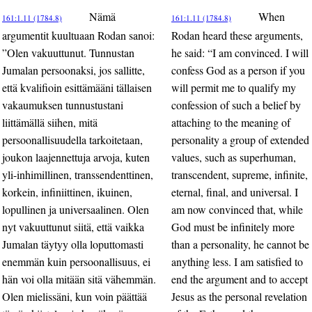
Nämä
When
161:1.11 (1784.8)
161:1.11 (1784.8)
argumentit kuultuaan Rodan sanoi:
Rodan heard these arguments,
”Olen vakuuttunut. Tunnustan
he said: “I am convinced. I will
Jumalan persoonaksi, jos sallitte,
confess God as a person if you
että kvalifioin esittämääni tällaisen
will permit me to qualify my
vakaumuksen tunnustustani
confession of such a belief by
liittämällä siihen, mitä
attaching to the meaning of
persoonallisuudella tarkoitetaan,
personality a group of extended
joukon laajennettuja arvoja, kuten
values, such as superhuman,
yli-inhimillinen, transsendenttinen,
transcendent, supreme, infinite,
korkein, infiniittinen, ikuinen,
eternal, final, and universal. I
lopullinen ja universaalinen. Olen
am now convinced that, while
nyt vakuuttunut siitä, että vaikka
God must be infinitely more
Jumalan täytyy olla loputtomasti
than a personality, he cannot be
enemmän kuin persoonallisuus, ei
anything less. I am satisfied to
hän voi olla mitään sitä vähemmän.
end the argument and to accept
Olen mielissäni, kun voin päättää
Jesus as the personal revelation