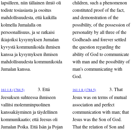
lapsilleen, niin tällainen ilmiö oli
children, such a phenomenon
todiste tosiasiasta ja osoitus
constituted proof of the fact,
mahdollisuudesta, että kaikilla
and demonstration of the
kolmella Jumalalla on
possibility, of the possession of
persoonallisuus, ja se ratkaisi
personality by all three of the
ikiajoiksi kysymyksen Jumalan
Godheads and forever settled
kyvystä kommunikoida ihmisen
the question regarding the
kanssa ja kysymyksen ihmisen
ability of God to communicate
mahdollisuudesta kommunikoida
with man and the possibility of
Jumalan kanssa.
man’s communicating with
God.
3. Että
3. That
161:1.8 (1784.5)
161:1.8 (1784.5)
Jeesuksen suhteessa ihmiseen
Jesus was on terms of mutual
vallitsi molemminpuolinen
association and perfect
kanssakäyminen ja täydellinen
communication with man; that
kommunikaatio; että Jeesus oli
Jesus was the Son of God.
Jumalan Poika. Että Isän ja Pojan
That the relation of Son and