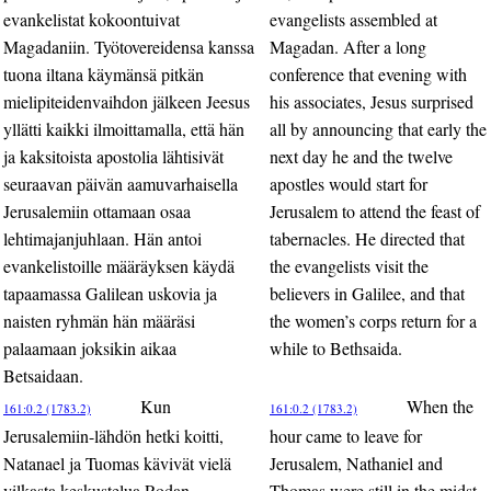
evankelistat kokoontuivat
evangelists assembled at
Magadaniin. Työtovereidensa kanssa
Magadan. After a long
tuona iltana käymänsä pitkän
conference that evening with
mielipiteidenvaihdon jälkeen Jeesus
his associates, Jesus surprised
yllätti kaikki ilmoittamalla, että hän
all by announcing that early the
ja kaksitoista apostolia lähtisivät
next day he and the twelve
seuraavan päivän aamuvarhaisella
apostles would start for
Jerusalemiin ottamaan osaa
Jerusalem to attend the feast of
lehtimajanjuhlaan. Hän antoi
tabernacles. He directed that
evankelistoille määräyksen käydä
the evangelists visit the
tapaamassa Galilean uskovia ja
believers in Galilee, and that
naisten ryhmän hän määräsi
the women’s corps return for a
palaamaan joksikin aikaa
while to Bethsaida.
Betsaidaan.
Kun
When the
161:0.2 (1783.2)
161:0.2 (1783.2)
Jerusalemiin-lähdön hetki koitti,
hour came to leave for
Natanael ja Tuomas kävivät vielä
Jerusalem, Nathaniel and
vilkasta keskustelua Rodan
Thomas were still in the midst