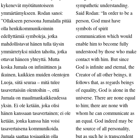
kykenevät myötätuntoiseen
sympathetic understanding.
ymmärtämykseen. Rodan sanoi:
Said Rodan: “In order to be a
”Ollakseen persoona Jumalalla pitää
person, God must have
olla henkikommunikoinnin
symbols of spirit
edellyttämiä symboleja, jotka
communication which would
mahdollistavat hänen tulla täysin
enable him to become fully
ymmärretyksi niiden taholta, jotka
understood by those who make
ottavat häneen yhteyttä. Mutta
contact with him. But since
koska Jumala on infiniittinen ja
God is infinite and eternal, the
ikuinen, kaikkien muiden olentojen
Creator of all other beings, it
Luoja, siitä seuraa – mitä tulee
follows that, as regards beings
tasavertaisiin olentoihin –, että
of equality, God is alone in the
Jumala on maailmankaikkeudessa
universe. There are none equal
yksin. Ei ole ketään, joka olisi
to him; there are none with
hänen kanssaan tasavertainen; ei ole
whom he can communicate as
ketään, jonka kanssa hän voisi
an equal. God indeed may be
tasavertaisena kommunikoida.
the source of all personality,
Jumala saattaa tosiaankin olla
but as such he is transcendent