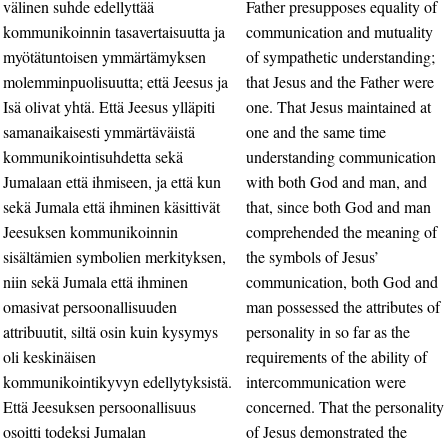
välinen suhde edellyttää
Father presupposes equality of
kommunikoinnin tasavertaisuutta ja
communication and mutuality
myötätuntoisen ymmärtämyksen
of sympathetic understanding;
molemminpuolisuutta; että Jeesus ja
that Jesus and the Father were
Isä olivat yhtä. Että Jeesus ylläpiti
one. That Jesus maintained at
samanaikaisesti ymmärtäväistä
one and the same time
kommunikointisuhdetta sekä
understanding communication
Jumalaan että ihmiseen, ja että kun
with both God and man, and
sekä Jumala että ihminen käsittivät
that, since both God and man
Jeesuksen kommunikoinnin
comprehended the meaning of
sisältämien symbolien merkityksen,
the symbols of Jesus’
niin sekä Jumala että ihminen
communication, both God and
omasivat persoonallisuuden
man possessed the attributes of
attribuutit, siltä osin kuin kysymys
personality in so far as the
oli keskinäisen
requirements of the ability of
kommunikointikyvyn edellytyksistä.
intercommunication were
Että Jeesuksen persoonallisuus
concerned. That the personality
osoitti todeksi Jumalan
of Jesus demonstrated the