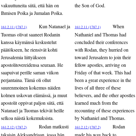
vakuuttuneita siitä, että hän on
the Son of God.
Ihmisen Poika ja Jumalan Poika.
Kun Natanael ja
When
161:2.11 (1787.1)
161:2.11 (1787.1)
Tuomas olivat saaneet Rodanin
Nathaniel and Thomas had
kanssa käymänsä keskustelut
concluded their conferences
päätökseen, he riensivät kohti
with Rodan, they hurried on
Jerusalemia liittyäkseen
toward Jerusalem to join their
apostolitovereidensa seuraan. He
fellow apostles, arriving on
saapuivat perille saman viikon
Friday of that week. This had
perjantaina. Tämä oli ollut
been a great experience in the
suurenmoinen kokemus näiden
lives of all three of these
kolmen uskovan elämässä, ja muut
believers, and the other apostles
apostolit oppivat paljon siitä, että
learned much from the
Natanael ja Tuomas tekivät heille
recounting of these experiences
selkoa näistä kokemuksista.
by Nathaniel and Thomas.
Rodan matkusti
Rodan
161:2.12 (1787.2)
161:2.12 (1787.2)
takaisin Aleksandriaan, jossa hän
made his way back to