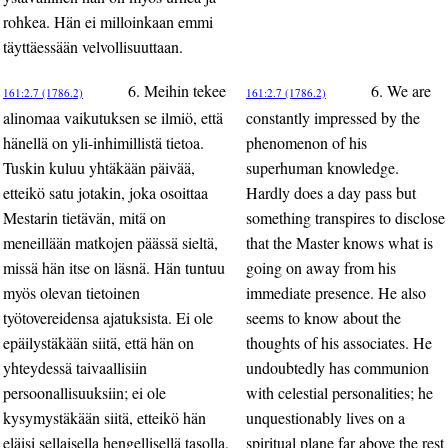
rohkea. Hän ei milloinkaan emmi
täyttäessään velvollisuuttaan.
6. Meihin tekee
6. We are
161:2.7 (1786.2)
161:2.7 (1786.2)
alinomaa vaikutuksen se ilmiö, että
constantly impressed by the
hänellä on yli-inhimillistä tietoa.
phenomenon of his
Tuskin kuluu yhtäkään päivää,
superhuman knowledge.
etteikö satu jotakin, joka osoittaa
Hardly does a day pass but
Mestarin tietävän, mitä on
something transpires to disclose
meneillään matkojen päässä sieltä,
that the Master knows what is
missä hän itse on läsnä. Hän tuntuu
going on away from his
myös olevan tietoinen
immediate presence. He also
työtovereidensa ajatuksista. Ei ole
seems to know about the
epäilystäkään siitä, että hän on
thoughts of his associates. He
yhteydessä taivaallisiin
undoubtedly has communion
persoonallisuuksiin; ei ole
with celestial personalities; he
kysymystäkään siitä, etteikö hän
unquestionably lives on a
eläisi sellaisella hengellisellä tasolla,
spiritual plane far above the rest