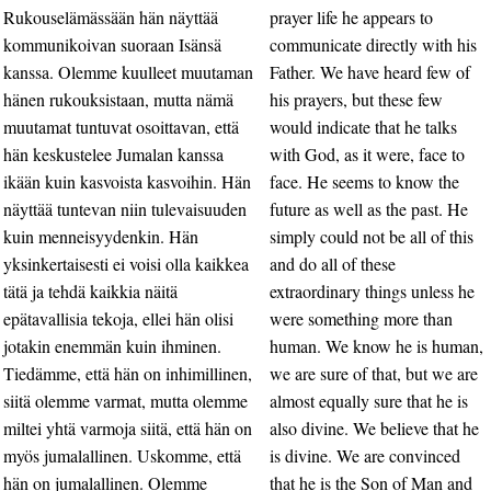
Rukouselämässään hän näyttää
prayer life he appears to
kommunikoivan suoraan Isänsä
communicate directly with his
kanssa. Olemme kuulleet muutaman
Father. We have heard few of
hänen rukouksistaan, mutta nämä
his prayers, but these few
muutamat tuntuvat osoittavan, että
would indicate that he talks
hän keskustelee Jumalan kanssa
with God, as it were, face to
ikään kuin kasvoista kasvoihin. Hän
face. He seems to know the
näyttää tuntevan niin tulevaisuuden
future as well as the past. He
kuin menneisyydenkin. Hän
simply could not be all of this
yksinkertaisesti ei voisi olla kaikkea
and do all of these
tätä ja tehdä kaikkia näitä
extraordinary things unless he
epätavallisia tekoja, ellei hän olisi
were something more than
jotakin enemmän kuin ihminen.
human. We know he is human,
Tiedämme, että hän on inhimillinen,
we are sure of that, but we are
siitä olemme varmat, mutta olemme
almost equally sure that he is
miltei yhtä varmoja siitä, että hän on
also divine. We believe that he
myös jumalallinen. Uskomme, että
is divine. We are convinced
hän on jumalallinen. Olemme
that he is the Son of Man and