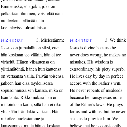
Emme usko, että joku, joka on
pelkästään ihminen, voisi elää näin
nuhteetonta elämää näin
koettelevissa olosuhteissa.
3. Mielestämme
3. We think
161:2.4 (1785.4)
161:2.4 (1785.4)
Jeesus on jumalallinen siksi, ettei
Jesus is divine because he
hän koskaan tee väärin, hän ei tee
never does wrong; he makes no
virheitä. Hänen viisautensa on
mistakes. His wisdom is
ylittämätöntä, hänen hurskautensa
extraordinary; his piety superb.
on vertaansa vailla. Päivän toisensa
He lives day by day in perfect
jälkeen hän elää täydellisessä
accord with the Father’s will.
sopusoinnussa sen kanssa, mikä on
He never repents of misdeeds
Isän tahto. Rikkomuksia hän ei
because he transgresses none
milloinkaan kadu, sillä hän ei riko
of the Father’s laws. He prays
yhtäkään Isän lakia vastaan. Hän
for us and with us, but he never
rukoilee puolestamme ja
asks us to pray for him. We
kanssamme, mutta hän ei koskaan
believe that he is consistently