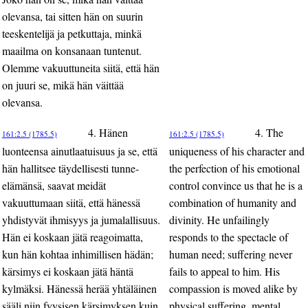
olevansa, tai sitten hän on suurin
teeskentelijä ja petkuttaja, minkä
maailma on konsanaan tuntenut.
Olemme vakuuttuneita siitä, että hän
on juuri se, mikä hän väittää
olevansa.
4. Hänen
4. The
161:2.5 (1785.5)
161:2.5 (1785.5)
luonteensa ainutlaatuisuus ja se, että
uniqueness of his character and
hän hallitsee täydellisesti tunne-
the perfection of his emotional
elämänsä, saavat meidät
control convince us that he is a
vakuuttumaan siitä, että hänessä
combination of humanity and
yhdistyvät ihmisyys ja jumalallisuus.
divinity. He unfailingly
Hän ei koskaan jätä reagoimatta,
responds to the spectacle of
kun hän kohtaa inhimillisen hädän;
human need; suffering never
kärsimys ei koskaan jätä häntä
fails to appeal to him. His
kylmäksi. Hänessä herää yhtäläinen
compassion is moved alike by
sääli niin fyysisen kärsimyksen kuin
physical suffering, mental