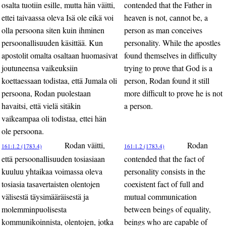
osalta tuotiin esille, mutta hän väitti,
contended that the Father in
ettei taivaassa oleva Isä ole eikä voi
heaven is not, cannot be, a
olla persoona siten kuin ihminen
person as man conceives
persoonallisuuden käsittää. Kun
personality. While the apostles
apostolit omalta osaltaan huomasivat
found themselves in difficulty
joutuneensa vaikeuksiin
trying to prove that God is a
koettaessaan todistaa, että Jumala oli
person, Rodan found it still
persoona, Rodan puolestaan
more difficult to prove he is not
havaitsi, että vielä sitäkin
a person.
vaikeampaa oli todistaa, ettei hän
ole persoona.
Rodan väitti,
Rodan
161:1.2 (1783.4)
161:1.2 (1783.4)
että persoonallisuuden tosiasiaan
contended that the fact of
kuuluu yhtaikaa voimassa oleva
personality consists in the
tosiasia tasavertaisten olentojen
coexistent fact of full and
välisestä täysimääräisestä ja
mutual communication
molemminpuolisesta
between beings of equality,
kommunikoinnista, olentojen, jotka
beings who are capable of