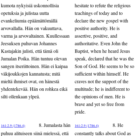
kumota nykyisiä uskonnollisia
hesitate to refute the religious
opetuksia ja julistaa uutta
teachings of today and to
evankeliumia epäämättömällä
declare the new gospel with
arvovallalla. Hän on vakuuttava,
positive authority. He is
varma ja arvovaltainen. Kuullessaan
assertive, positive, and
Jeesuksen puhuvan Johannes
authoritative. Even John the
Kastajakin julisti, että tämä oli
Baptist, when he heard Jesus
Jumalan Poika. Hän tuntuu olevan
speak, declared that he was the
sangen itseriittoinen. Hän ei kaipaa
Son of God. He seems to be so
väkijoukkojen kannatusta; mitä
sufficient within himself. He
mieltä ihmiset ovat, on hänestä
craves not the support of the
yhdentekevää. Hän on rohkea eikä
multitude; he is indifferent to
silti ollenkaan ylpeä.
the opinions of men. He is
brave and yet so free from
pride.
8. Jumalasta hän
8. He
161:2.9 (1786.4)
161:2.9 (1786.4)
puhuu alituiseen siinä mielessä, että
constantly talks about God as