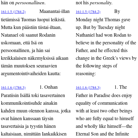
hän on
persoonallinen
.
not his
personality.
Maanantai-illan
By
161:1.5 (1784.2)
161:1.5 (1784.2)
tietämissä Tuomas luopui leikistä.
Monday night Thomas gave
Mutta kun päästiin tiistai-iltaan,
up. But by Tuesday night
Natanael oli saanut Rodanin
Nathaniel had won Rodan to
uskomaan, että Isä on
believe in the personality of the
persoonallinen, ja hän sai
Father, and he effected this
kreikkalaisen näkemyksissä aikaan
change in the Greek’s views by
tämän muutoksen seuraavien
the following steps of
argumentointivaiheiden kautta:
reasoning:
1. Onhan
1. The
161:1.6 (1784.3)
161:1.6 (1784.3)
Paratiisin Isällä toki tasavertainen
Father in Paradise does enjoy
kommunikointisuhde ainakin
equality of communication
kahden muun olennon kanssa, jotka
with at least two other beings
ovat hänen kanssaan täysin
who are fully equal to himself
tasavertaisia ja tyystin hänen
and wholly like himself—the
kaltaisiaan, nimittäin Iankaikkisen
Eternal Son and the Infinite