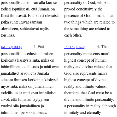
persoonallisuuden, samalla kun se
personality of God, while it
todisti lopullisesti, että Jumala on
proved conclusively the
läsnä ihmisessä. Että kaksi olevaista,
presence of God in man. That
jotka suhteutuvat samaan
two things which are related to
olevaiseen, suhteutuvat myös
the same thing are related to
toisiinsa.
each other.
4. Että
4. That
161:1.9 (1784.6)
161:1.9 (1784.6)
persoonallisuus edustaa ihmisen
personality represents man’s
korkeinta käsitystä siitä, mikä on
highest concept of human
inhimillinen todellisuus ja mitä ovat
reality and divine values; that
jumalalliset arvot; että Jumala
God also represents man’s
edustaa ihmisen korkeinta käsitystä
highest concept of divine
myös siitä, mikä on jumalallinen
reality and infinite values;
todellisuus ja mitä ovat infiniittiset
therefore, that God must be a
arvot; että Jumalan täytyy sen
divine and infinite personality,
vuoksi olla jumalallinen ja
a personality in reality although
infiniittinen persoonallisuus,
infinitely and eternally