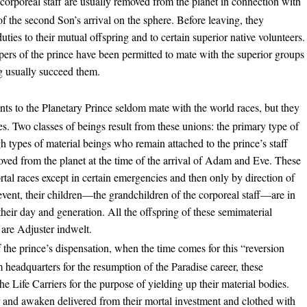
corporeal staff are usually removed from the planet in connection with
 of the second Son’s arrival on the sphere. Before leaving, they
uties to their mutual offspring and to certain superior native volunteers.
ers of the prince have been permitted to mate with the superior groups
ng usually succeed them.
nts to the Planetary Prince seldom mate with the world races, but they
 Two classes of beings result from these unions: the primary type of
 types of material beings who remain attached to the prince’s staff
oved from the planet at the time of the arrival of Adam and Eve. These
tal races except in certain emergencies and then only by direction of
event, their children—the grandchildren of the corporeal staff—are in
 their day and generation. All the offspring of these semimaterial
e are Adjuster indwelt.
 the prince’s dispensation, when the time comes for this “reversion
em headquarters for the resumption of the Paradise career, these
he Life Carriers for the purpose of yielding up their material bodies.
r and awaken delivered from their mortal investment and clothed with