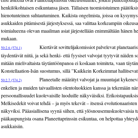
henkilökohtaisen esikuntansa jäsen. Tällaisen tuomioistuimen päätöksissä
hienotunteinen suhtautuminen. Kaikista ongelmista, joissa on kysymy
asukkaiden pitämisestä järjestyksessä, saa valittaa korkeampiin oikeusas
toimialueena olevan maailman asiat järjestellään enimmältään hänen h
mukaan.
Kiertävät sovittelijakomissiot palvelevat planetaari
50:2.6 (574.1)
täydentävät niitä, ja sekä henki- että fyysiset valvojat tyytyvät näiden s
mitään mielivaltaista täytäntöönpanoa ei koskaan toimiteta, vaan täytä
Konstellaation-Isän suostumus, sillä ”Kaikkein Korkeimmat hallitsevat
Planeetalle määrätyt valvojat ja muuntajat kykene
50:2.7 (574.2)
enkelien ja muiden taivaallisten olentoluokkien kanssa ja tekemään nä
persoonallisuudet kuolevaisille luoduille näkyväisiksi. Erikoistapauksiss
Melkisedekit voivat tehdä – ja myös tekevät – itsensä evolutionaariste
näkyviksi. Pääasiallisena syynä siihen, että ylösnousemuskuolevaisia t
pääkaupungista osana Planeettaprinssin esikuntaa, on helpottaa yhtey
asukkaisiin.