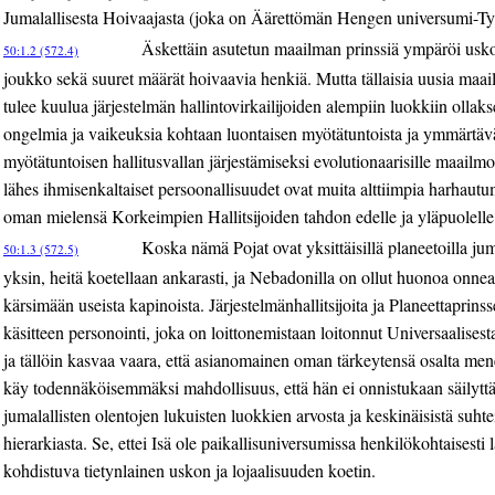
Jumalallisesta Hoivaajasta (joka on Äärettömän Hengen universumi-Tyt
Äskettäin asutetun maailman prinssiä ympäröi uskol
50:1.2 (572.4)
joukko sekä suuret määrät hoivaavia henkiä. Mutta tällaisia uusia ma
tulee kuulua järjestelmän hallintovirkailijoiden alempiin luokkiin ollaks
ongelmia ja vaikeuksia kohtaan luontaisen myötätuntoista ja ymmärtäv
myötätuntoisen hallitusvallan järjestämiseksi evolutionaarisille maailm
lähes ihmisenkaltaiset persoonallisuudet ovat muita alttiimpia harhautum
oman mielensä Korkeimpien Hallitsijoiden tahdon edelle ja yläpuolelle
Koska nämä Pojat ovat yksittäisillä planeetoilla ju
50:1.3 (572.5)
yksin, heitä koetellaan ankarasti, ja Nebadonilla on ollut huonoa onnea 
kärsimään useista kapinoista. Järjestelmänhallitsijoita ja Planeettaprinss
käsitteen personointi, joka on loittonemistaan loitonnut Universaalisesta
ja tällöin kasvaa vaara, että asianomainen oman tärkeytensä osalta mene
käy todennäköisemmäksi mahdollisuus, että hän ei onnistukaan säilytt
jumalallisten olentojen lukuisten luokkien arvosta ja keskinäisistä suhte
hierarkiasta. Se, ettei Isä ole paikallisuniversumissa henkilökohtaisesti 
kohdistuva tietynlainen uskon ja lojaalisuuden koetin.