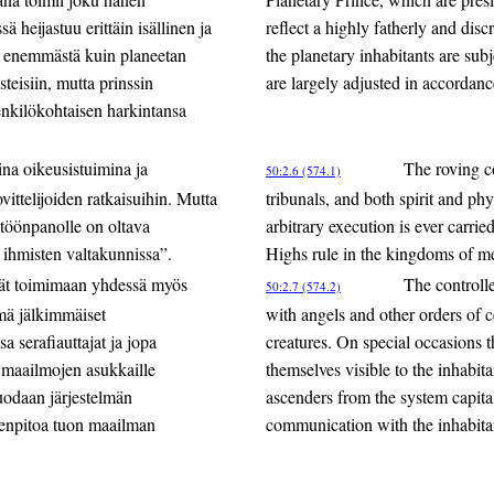
 heijastuu erittäin isällinen ja
reflect a highly fatherly and dis
s enemmästä kuin planeetan
the planetary inhabitants are subj
teisiin, mutta prinssin
are largely adjusted in accordanc
enkilökohtaisen harkintansa
sina oikeusistuimina ja
The roving c
50:2.6 (574.1)
ovittelijoiden ratkaisuihin. Mutta
tribunals, and both spirit and phy
ntöönpanolle on oltava
arbitrary execution is ever carrie
 ihmisten valtakunnissa”.
Highs rule in the kingdoms of m
vät toimimaan yhdessä myös
The controlle
50:2.7 (574.2)
mä jälkimmäiset
with angels and other orders of ce
a serafiauttajat ja jopa
creatures. On special occasions
n maailmojen asukkaille
themselves visible to the inhabit
uodaan järjestelmän
ascenders from the system capital a
denpitoa tuon maailman
communication with the inhabitan