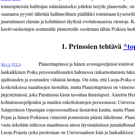
toimenpiteisiin hallitsijan määräämiseksi jollekin tietylle planeetalle, 
saamansa pyyntö lähettää hallinnollinen päällikkö toimimaan kyseisellä
juurruttaneet elämän ja kehittäneet älyllisiä evolutionaarisia olentoja. K
kuolevaisluotujen asuttamille planeetoille osoitetaan tähän Poikien luo
1. Prinssien tehtävä
^to
Planeettaprinssi ja hänen avustajaveljensä toimivat 
50:1.1 (572.3)
Iankaikkinen Poika persoonallisuuden hahmossa (inkarnoitumista luku
ajallisuuden ja avaruuden vähäisiä luotuja. On totta, että Luoja-Poika 
kosketuksissa maailmojen luotuihin, mutta Planeettaprinssi on viimeise
järjestelmässä, joka Paratiisista käsin tavoittaa ihmislapset. Ääretön He
kohtalonsuojelijoiden ja muiden enkeliolentojen persoonassa; Universaa
Salaperäisen Opastajan esipersoonallisen läsnäolon kautta; mutta Plane
Pojan ja hänen Poikiensa viimeistä ponnistusta päästä lähellenne. Plane
vasta äskettäin tulleessa maailmassa ainoa täysimääräisen jumalallisuud
Luoja-Pojasta (joka puolestaan on Universaalisen Isän ja Iankaikkisen 