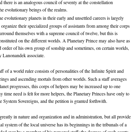
d there is an analogous council of seventy at the constellation
he evolutionary beings of the realms.
he evolutionary planets in their early and unsettled careers is largely
 organize their specialized groups of assistants from among their corps
urround themselves with a supreme council of twelve, but this is
onstituted on the different worlds. A Planetary Prince may also have as
rd order of his own group of sonship and sometimes, on certain worlds,
ry Lanonandek associate.
ff of a world ruler consists of personalities of the Infinite Spirit and
beings and ascending mortals from other worlds. Such a staff averages
lanet progresses, this corps of helpers may be increased up to one
time need is felt for more helpers, the Planetary Princes have only to
he System Sovereigns, and the petition is granted forthwith.
greatly in nature and organization and in administration, but all provide
ial system of the local universe has its beginnings in the tribunals of a
ded over by a member of his personal staff; the decrees of such courts