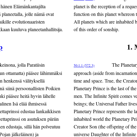
on hänen Elämänkantajilta
planet is the reception of a reque
 planeetalla, jolle nämä ovat
function on this planet whereon t
aikille evolutionaaristen
All planets which are inhabited b
kkaan kuuluva planeetanhallitsija.
of this order of sonship.
p
1. 
keinona, jolla Paratiisin
The Planetary
50:1.1 (572.3)
un ottamatta) pääsee lähimmäksi
approach (aside from incarnation)
on henkensä välityksellä
time and space. True, the Creator
nä siinä persoonallisten Poikien
Planetary Prince is the last of t
nki pääsee heitä hyvin lähelle
men. The Infinite Spirit comes ve
linen Isä elää ihmisessä
beings; the Universal Father liv
ettaprinssi edustaa Iankaikkisen
Planetary Prince represents the l
ettaprinssi on asutuksen piiriin
inhabited world the Planetary Pri
en edustaja, sillä hän polveutuu
Creator Son (the offspring of the
Pojan jälkeläinen) ja
universe Daughter of the Infinite 