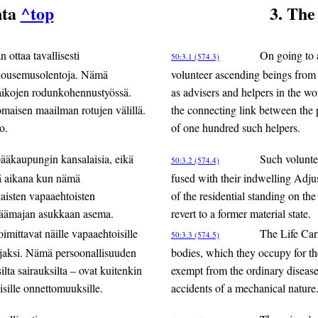
nta
^top
3. The
ottaa tavallisesti
On going to 
50:3.1 (574.3)
snousemusolentoja. Nämä
volunteer ascending beings from
kuaikojen rodunkohennustyössä.
as advisers and helpers in the wo
omaisen maailman rotujen välillä.
the connecting link between the 
o.
of one hundred such helpers.
 pääkaupungin kansalaisia, eikä
Such voluntee
50:3.2 (574.4)
nä aikana kun nämä
fused with their indwelling Adjus
llaisten vapaaehtoisten
of the residential standing on t
n päämajan asukkaan asema.
revert to a former material state.
imittavat näille vapaaehtoisille
The Life Carr
50:3.3 (574.5)
ajaksi. Nämä persoonallisuuden
bodies, which they occupy for the
ta sairauksilta – ovat kuitenkin
exempt from the ordinary diseases
isille onnettomuuksille.
accidents of a mechanical nature