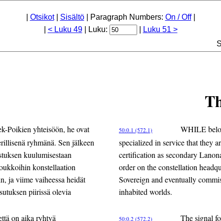
|
Otsikot
|
Sisältö
| Paragraph Numbers:
On / Off
|
|
< Luku 49
| Luku:
|
Luku 51 >
S
Th
-Poikien yhteisöön, he ovat
WHILE belong
50:0.1 (572.1)
 erillisenä ryhmänä. Sen jälkeen
specialized in service that they 
istuksen kuulumisestaan
certification as secondary Lanona
joukkoihin konstellaation
order on the constellation headq
iin, ja viime vaiheessa heidät
Sovereign and eventually commiss
sutuksen piirissä olevia
inhabited worlds.
että on aika ryhtyä
The signal fo
50:0.2 (572.2)