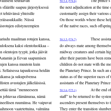
vallisesti seuraavan
The prince’s 
50:3.4 (574.6)
n sfäärille saapuu järjestyksessä
the next adjudication at the time
t tehtävänsä yhteisille
customarily assign their various d
eräisasukkaille. Niissä
On those worlds where these help
räisrotujen edistyneempien
of the native races, such offspri
pariudu maailman rotujen kanssa,
These assista
50:3.5 (574.7)
 tuloksena kaksi olentoluokkaa –
do always mate among themselves.
n olentojen tyypit, jotka jäävät
midway creatures and certain high
n Aatamin ja Eevan saapumisen
after their parents have been rem
otujen kanssa muutoin kuin
children do not mate with the mor
tä. Sellaisessa tapauksessa heidän
the Planetary Prince. In such an 
 aikansa ja sukupolvensa
status as of the superior races of
isten avustajien jälkeläisissä.
assistants of the Planetary Princ
ähettää tämä ”menneeseen
At the end of
50:3.6 (575.1)
iin johtavaa elämänuraa, nämä
staff” to be returned to the syst
aineellisen ruumiinsa. He vaipuvat
ascenders present themselves to t
hahmoon vaatetettuina, valmiina
They enter the transition slumbe