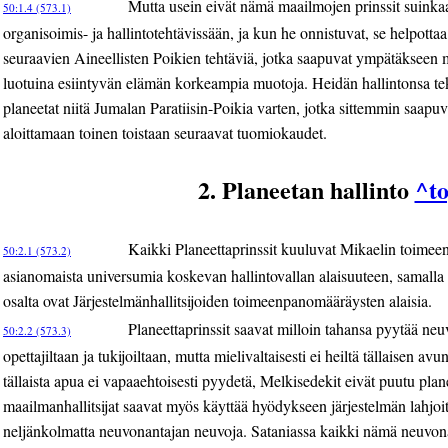
Mutta usein eivät nämä maailmojen prinssit suinkaa
50:1.4 (573.1)
organisoimis- ja hallintotehtävissään, ja kun he onnistuvat, se helpot
seuraavien Aineellisten Poikien tehtäviä, jotka saapuvat ympätäkseen m
luotuina esiintyvän elämän korkeampia muotoja. Heidän hallintonsa t
planeetat niitä Jumalan Paratiisin-Poikia varten, jotka sittemmin saap
aloittamaan toinen toistaan seuraavat tuomiokaudet.
2. Planeetan hallinto
^t
Kaikki Planeettaprinssit kuuluvat Mikaelin toimee
50:2.1 (573.2)
asianomaista universumia koskevan hallintovallan alaisuuteen, samalla
osalta ovat Järjestelmänhallitsijoiden toimeenpanomääräysten alaisia.
Planeettaprinssit saavat milloin tahansa pyytää neuv
50:2.2 (573.3)
opettajiltaan ja tukijoiltaan, mutta mielivaltaisesti ei heiltä tällaisen avu
tällaista apua ei vapaaehtoisesti pyydetä, Melkisedekit eivät puutu pla
maailmanhallitsijat saavat myös käyttää hyödykseen järjestelmän lahjo
neljänkolmatta neuvonantajan neuvoja. Sataniassa kaikki nämä neuvonan