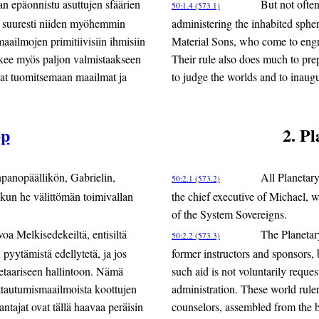
n epäonnistu asuttujen sfäärien
But not often
50:1.4 (573.1)
taa suuresti niiden myöhemmin
administering the inhabited spher
aailmojen primitiivisiin ihmisiin
Material Sons, who come to engraf
ekee myös paljon valmistaakseen
Their rule also does much to pre
uvat tuomitsemaan maailmat ja
to judge the worlds and to inaugu
op
2. P
npanopäällikön, Gabrielin,
All Planetary
50:2.1 (573.2)
 kun he välittömän toimivallan
the chief executive of Michael, w
of the System Sovereigns.
oa Melkisedekeiltä, entisiltä
The Planetar
50:2.2 (573.3)
n pyytämistä edellytetä, ja jos
former instructors and sponsors, b
netaariseen hallintoon. Nämä
such aid is not voluntarily reque
ittautumismaailmoista koottujen
administration. These world ruler
tajat ovat tällä haavaa peräisin
counselors, assembled from the b