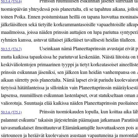
Prinssin ruumiillisen esikunnan jäsenet siirretään ta
50:3.4 (574.6)
tuomiopäivän yhteydessä pois planeetalta, eli se tapahtuu aikana, jolloi
toinen Poika. Ennen poistumistaan heillä on tapana luovuttaa moninaise
jälkeläisilleen sekä tietyille korkeammantasoisille vapaaehtoisille alkup
maailmoissa, joissa näiden prinssin auttajien on lupa pariutua syntype
ryhmien kanssa, astuvat tällaiset jälkeläiset tavallisesti heidän tilalleen.
Useinkaan nämä Planeettaprinssin avustajat eivät 
50:3.5 (574.7)
mutta kaikissa tapauksissa he pariutuvat keskenään. Näistä liitoista on
keskiväliolentojen primaarinen tyyppi ja tietyt korkeatasoiset aineelliste
prinssin esikunnan jäseniksi, sen jälkeen kun heidän vanhempansa o
aikaan siirretty pois planeetalta. Nämä lapset eivät pariudu kuolevaisr
tietyissä hätätilanteissa ja silloinkin vain Planeettaprinssin määräykses
lapsensa, ruumiillisen esikunnan lastenlapset, ovat statukseltaan oman
valiorotuja. Suuntaaja elää kaikissa näiden Planeettaprinssin puoliaineell
Prinssin tuomiokauden lopulla, kun koittaa aika l
50:3.6 (575.1)
palannut esikunta” takaisin järjestelmän päämajaan jatkamaan Paratiis
taivasmatkalaiset ilmoittautuvat Elämänkantajille luovuttaakseen pois 
siirtouneen ja heräävät kuolevaisen asustaan vapautuneina ja morontia