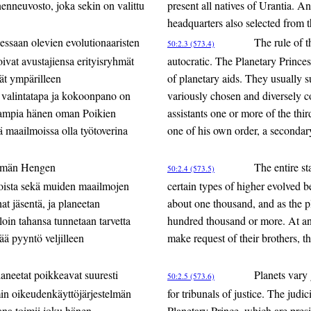
enneuvosto, joka sekin on valittu
present all natives of Urantia. An
headquarters also selected from t
ssaan olevien evolutionaaristen
The rule of t
50:2.3 (573.4)
soivat avustajiensa erityisryhmät
autocratic. The Planetary Princes
vät ympärilleen
of planetary aids. They usually s
 valintatapa ja kokoonpano on
variously chosen and diversely c
useampia hänen oman Poikien
assistants one or more of the thi
ä maailmoissa olla työtoverina
one of his own order, a seconda
tömän Hengen
The entire sta
50:2.4 (573.5)
nnoista sekä muiden maailmojen
certain types of higher evolved 
t jäsentä, ja planeetan
about one thousand, and as the p
loin tahansa tunnetaan tarvetta
hundred thousand or more. At any 
ää pyyntö veljilleen
make request of their brothers, t
laneetat poikkeavat suuresti
Planets vary 
50:2.5 (573.6)
umin oikeudenkäyttöjärjestelmän
for tribunals of justice. The judic
jana toimii joku hänen
Planetary Prince, which are presi