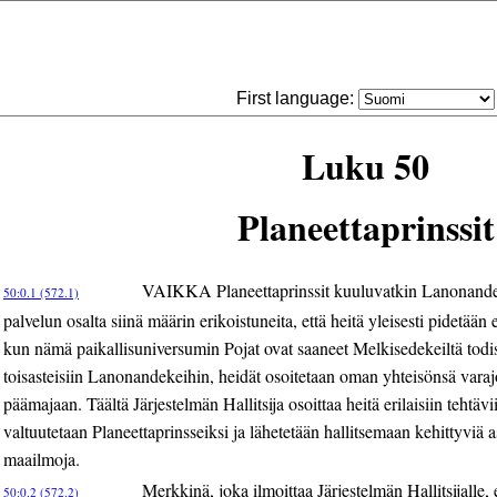
First language:
Luku 50
Planeettaprinssit
VAIKKA Planeettaprinssit kuuluvatkin Lanonandek
50:0.1 (572.1)
palvelun osalta siinä määrin erikoistuneita, että heitä yleisesti pidetään
kun nämä paikallisuniversumin Pojat ovat saaneet Melkisedekeiltä tod
toisasteisiin Lanonandekeihin, heidät osoitetaan oman yhteisönsä vara
päämajaan. Täältä Järjestelmän Hallitsija osoittaa heitä erilaisiin tehtäv
valtuutetaan Planeettaprinsseiksi ja lähetetään hallitsemaan kehittyviä a
maailmoja.
Merkkinä, joka ilmoittaa Järjestelmän Hallitsijalle, 
50:0.2 (572.2)