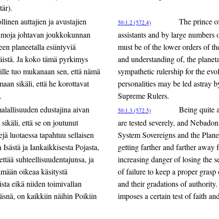
är).
linen auttajien ja avustajien
The prince o
50:1.2 (572.4)
ailmoja johtavan joukkokunnan
assistants and by large numbers o
een planeetalla esiintyviä
must be of the lower orders of th
äistä. Ja koko tämä pyrkimys
and understanding of, the planetar
oille tuo mukanaan sen, että nämä
sympathetic rulership for the evo
aan sikäli, että he korottavat
personalities may be led astray b
.
Supreme Rulers.
malallisuuden edustajina aivan
Being quite a
50:1.3 (572.5)
sikäli, että se on joutunut
are tested severely, and Nebadon 
ejä luotaessa tapahtuu sellaisen
System Sovereigns and the Planet
 Isästä ja Iankaikkisesta Pojasta,
getting farther and farther away 
ttää suhteellisuudentajunsa, ja
increasing danger of losing the s
ämään oikeaa käsitystä
of failure to keep a proper grasp
ista eikä niiden toimivallan
and their gradations of authority.
läsnä, on kaikkiin näihin Poikiin
imposes a certain test of faith an