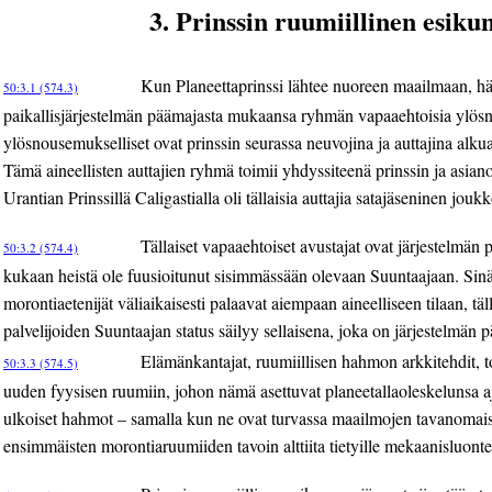
3. Prinssin ruumiillinen esiku
Kun Planeettaprinssi lähtee nuoreen maailmaan, hän 
50:3.1 (574.3)
paikallisjärjestelmän päämajasta mukaansa ryhmän vapaaehtoisia ylö
ylösnousemukselliset ovat prinssin seurassa neuvojina ja auttajina al
Tämä aineellisten auttajien ryhmä toimii yhdyssiteenä prinssin ja asian
Urantian Prinssillä Caligastialla oli tällaisia auttajia satajäseninen joukk
Tällaiset vapaaehtoiset avustajat ovat järjestelmän
50:3.2 (574.4)
kukaan heistä ole fuusioitunut sisimmässään olevaan Suuntaajaan. Si
morontiaetenijät väliaikaisesti palaavat aiempaan aineelliseen tilaan, tä
palvelijoiden Suuntaajan status säilyy sellaisena, joka on järjestelmä
Elämänkantajat, ruumiillisen hahmon arkkitehdit, to
50:3.3 (574.5)
uuden fyysisen ruumiin, johon nämä asettuvat planeetallaoleskelunsa 
ulkoiset hahmot – samalla kun ne ovat turvassa maailmojen tavanomaisil
ensimmäisten morontiaruumiiden tavoin alttiita tietyille mekaanisluonte