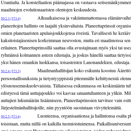
Urantialta. Ja konstellaation päämajassa on vastaava seitsemänkymmen
maailmojen evolutionaaristen olentojen keskuudesta.
Alkuaikaisessa ja vakiintumattomassa elämänvaihee
50:2.3 (573.4)
planeettojen hallinto on laajalti yksinvaltaista. Planeettaprinssit organi
omien planetaaristen apulaisjoukkojensa riveistä. Tavallisesti he kerää
kaksitoistajäsenisen korkeimman neuvoston, mutta eri maailmoissa sen
erilainen. Planeettaprinssillä saattaa olla avustajinaan myös yksi tai 
ryhmänsä kolmannen asteen edustajia, ja joskus hänellä saattaa tietyiss
yksi hänen omankin luokkansa, toisasteisten Lanonandekien, edustaja.
Maailmanhallitsijan koko esikunta koostuu Ääret
50:2.4 (573.5)
persoonallisuuksista ja tietyntyyppisistä pitemmälle kehittyneistä ole
ylösnousemuskuolevaisista. Tällaisessa esikunnassa on keskimäärin tuha
edistyessä tämä auttajajoukko voi kasvaa sataantuhanteen ja ylikin. Mil
auttajien lukumäärän lisäämiseen, Planeettaprinssien tarvitsee vain esitt
Järjestelmänhallitsijoille, niin pyyntöön suostutaan viivyttelemättä.
Luonteensa, organisaationsa ja hallintonsa osalta p
50:2.5 (573.6)
toisistaan, mutta niillä on kaikilla tuomioistuimensa. Paikallisunivers
ensi asteena ovat Planeettaprinssin oikeusistuimet, joiden puheenjohta