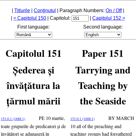
|
Titlurile
|
Conţinutul
| Paragraph Numbers:
On / Off
|
|
< Capitolul 150
| Capitolul:
|
Capitolul 152 >
First language:
Second language:
Capitolul 151
Paper 151
Şederea şi
Tarrying and
învăţătura la
Teaching by
ţărmul mării
the Seaside
PE 10 martie,
BY MARCH
151:0.1 (1688.1)
151:0.1 (1688.1)
toate grupurile de predicatori şi de
10 all of the preaching and
învăţători se adunaseră în
teaching groups had forgathered