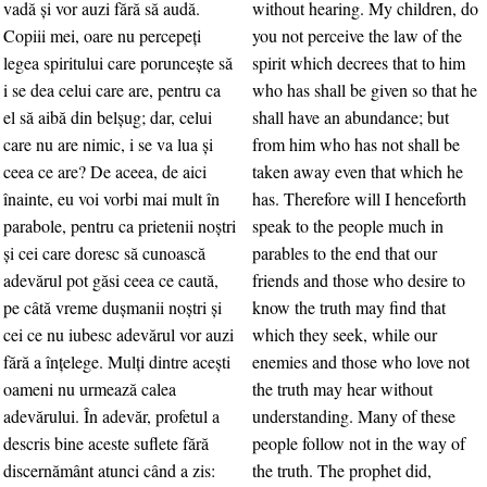
vadă şi vor auzi fără să audă.
without hearing. My children, do
Copiii mei, oare nu percepeţi
you not perceive the law of the
legea spiritului care porunceşte să
spirit which decrees that to him
i se dea celui care are, pentru ca
who has shall be given so that he
el să aibă din belşug; dar, celui
shall have an abundance; but
care nu are nimic, i se va lua şi
from him who has not shall be
ceea ce are? De aceea, de aici
taken away even that which he
înainte, eu voi vorbi mai mult în
has. Therefore will I henceforth
parabole, pentru ca prietenii noştri
speak to the people much in
şi cei care doresc să cunoască
parables to the end that our
adevărul pot găsi ceea ce caută,
friends and those who desire to
pe câtă vreme duşmanii noştri şi
know the truth may find that
cei ce nu iubesc adevărul vor auzi
which they seek, while our
fără a înţelege. Mulţi dintre aceşti
enemies and those who love not
oameni nu urmează calea
the truth may hear without
adevărului. În adevăr, profetul a
understanding. Many of these
descris bine aceste suflete fără
people follow not in the way of
discernământ atunci când a zis:
the truth. The prophet did,