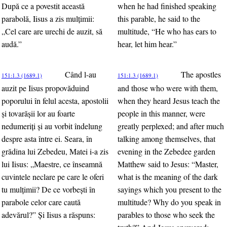
După ce a povestit această
when he had finished speaking
parabolă, Iisus a zis mulţimii:
this parable, he said to the
„Cel care are urechi de auzit, să
multitude, “He who has ears to
audă.”
hear, let him hear.”
Când l-au
The apostles
151:1.3 (1689.1)
151:1.3 (1689.1)
auzit pe Iisus propovăduind
and those who were with them,
poporului în felul acesta, apostolii
when they heard Jesus teach the
şi tovarăşii lor au foarte
people in this manner, were
nedumeriţi şi au vorbit îndelung
greatly perplexed; and after much
despre asta între ei. Seara, în
talking among themselves, that
grădina lui Zebedeu, Matei i-a zis
evening in the Zebedee garden
lui Iisus: „Maestre, ce înseamnă
Matthew said to Jesus: “Master,
cuvintele neclare pe care le oferi
what is the meaning of the dark
tu mulţimii? De ce vorbeşti în
sayings which you present to the
parabole celor care caută
multitude? Why do you speak in
adevărul?” Şi Iisus a răspuns:
parables to those who seek the