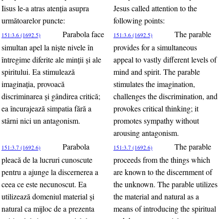
Iisus le-a atras atenţia asupra
Jesus called attention to the
următoarelor puncte:
following points:
Parabola face
The parable
151:3.6 (1692.5)
151:3.6 (1692.5)
simultan apel la nişte nivele în
provides for a simultaneous
întregime diferite ale minţii şi ale
appeal to vastly different levels of
spiritului. Ea stimulează
mind and spirit. The parable
imaginaţia, provoacă
stimulates the imagination,
discriminarea şi gândirea critică;
challenges the discrimination, and
ea încurajează simpatia fără a
provokes critical thinking; it
stârni nici un antagonism.
promotes sympathy without
arousing antagonism.
Parabola
The parable
151:3.7 (1692.6)
151:3.7 (1692.6)
pleacă de la lucruri cunoscute
proceeds from the things which
pentru a ajunge la discernerea a
are known to the discernment of
ceea ce este necunoscut. Ea
the unknown. The parable utilizes
utilizează domeniul material şi
the material and natural as a
natural ca mijloc de a prezenta
means of introducing the spiritual