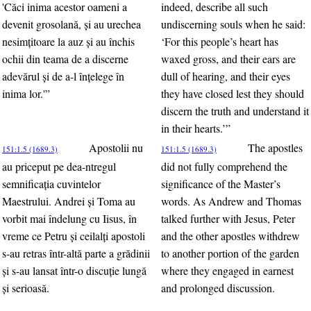
'Căci inima acestor oameni a
indeed, describe all such
devenit grosolană, şi au urechea
undiscerning souls when he said:
nesimţitoare la auz şi au închis
‘For this people’s heart has
ochii din teama de a discerne
waxed gross, and their ears are
adevărul şi de a-l înţelege în
dull of hearing, and their eyes
inima lor.'”
they have closed lest they should
discern the truth and understand it
in their hearts.’”
Apostolii nu
The apostles
151:1.5 (1689.3)
151:1.5 (1689.3)
au priceput pe dea-ntregul
did not fully comprehend the
semnificaţia cuvintelor
significance of the Master’s
Maestrului. Andrei şi Toma au
words. As Andrew and Thomas
vorbit mai îndelung cu Iisus, în
talked further with Jesus, Peter
vreme ce Petru şi ceilalţi apostoli
and the other apostles withdrew
s-au retras într-altă parte a grădinii
to another portion of the garden
şi s-au lansat într-o discuţie lungă
where they engaged in earnest
şi serioasă.
and prolonged discussion.