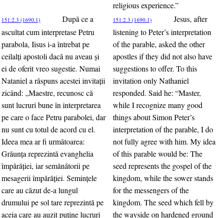
religious experience.”
După ce a
Jesus, after
151:2.3 (1690.1)
151:2.3 (1690.1)
ascultat cum interpretase Petru
listening to Peter’s interpretation
parabola, Iisus i-a întrebat pe
of the parable, asked the other
ceilalţi apostoli dacă nu aveau şi
apostles if they did not also have
ei de oferit vreo sugestie. Numai
suggestions to offer. To this
Nataniel a răspuns acestei invitaţii
invitation only Nathaniel
zicând: „Maestre, recunosc că
responded. Said he: “Master,
sunt lucruri bune în interpretarea
while I recognize many good
pe care o face Petru parabolei, dar
things about Simon Peter’s
nu sunt cu totul de acord cu el.
interpretation of the parable, I do
Ideea mea ar fi următoarea:
not fully agree with him. My idea
Grăunţa reprezintă evanghelia
of this parable would be: The
împărăţiei, iar semănătorii pe
seed represents the gospel of the
mesagerii împărăţiei. Seminţele
kingdom, while the sower stands
care au căzut de-a lungul
for the messengers of the
drumului pe sol tare reprezintă pe
kingdom. The seed which fell by
aceia care au auzit puţine lucruri
the wayside on hardened ground