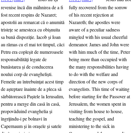
revenise încă din mâhnirea de a fi
fully recovered from the sorrow
fost recent respins de Nazaret;
of his recent rejection at
apostolii au remarcat că o anumită
Nazareth; the apostles were
tristeţe se amesteca cu obişnuita
aware of a peculiar sadness
sa bună dispoziţie. Iacob şi Ioan
mingled with his usual cheerful
au rămas cu el mai tot timpul, căci
demeanor. James and John were
Petru era copleşit de numeroasele
with him much of the time, Peter
responsabilităţi legate de
being more than occupied with
bunăstarea şi de conducerea
the many responsibilities having
noului corp de evanghelişti.
to do with the welfare and
Femeile au întrebuinţat acest timp
direction of the new corps of
de aşteptare înainte de a pleca să
evangelists. This time of waiting
sărbătorească Paştele la Ierusalim,
before starting for the Passover at
pentru a merge din casă în casă,
Jerusalem, the women spent in
propovăduind evanghelia şi
visiting from house to house,
îngrijindu-i pe bolnavi în
teaching the gospel, and
Capernaum şi în oraşele şi satele
ministering to the sick in