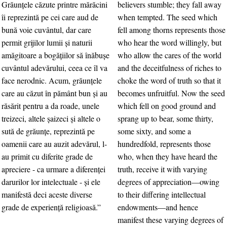
Grăunţele căzute printre mărăcini
believers stumble; they fall away
îi reprezintă pe cei care aud de
when tempted. The seed which
bună voie cuvântul, dar care
fell among thorns represents those
permit grijilor lumii şi naturii
who hear the word willingly, but
amăgitoare a bogăţiilor să înăbuşe
who allow the cares of the world
cuvântul adevărului, ceea ce îl va
and the deceitfulness of riches to
face nerodnic. Acum, grăunţele
choke the word of truth so that it
care au căzut în pământ bun şi au
becomes unfruitful. Now the seed
răsărit pentru a da roade, unele
which fell on good ground and
treizeci, altele şaizeci şi altele o
sprang up to bear, some thirty,
sută de grăunţe, reprezintă pe
some sixty, and some a
oamenii care au auzit adevărul, l-
hundredfold, represents those
au primit cu diferite grade de
who, when they have heard the
apreciere - ca urmare a diferenţei
truth, receive it with varying
darurilor lor intelectuale - şi ele
degrees of appreciation—owing
manifestă deci aceste diverse
to their differing intellectual
grade de experienţă religioasă.”
endowments—and hence
manifest these varying degrees of