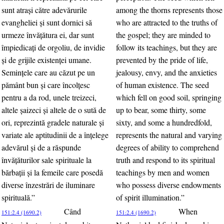
sunt atraşi către adevărurile
among the thorns represents those
evangheliei şi sunt dornici să
who are attracted to the truths of
urmeze învăţătura ei, dar sunt
the gospel; they are minded to
împiedicaţi de orgoliu, de invidie
follow its teachings, but they are
şi de grijile existenţei umane.
prevented by the pride of life,
Seminţele care au căzut pe un
jealousy, envy, and the anxieties
pământ bun şi care încolţesc
of human existence. The seed
pentru a da rod, unele treizeci,
which fell on good soil, springing
altele şaizeci şi altele de o sută de
up to bear, some thirty, some
ori, reprezintă gradele naturale şi
sixty, and some a hundredfold,
variate ale aptitudinii de a înţelege
represents the natural and varying
adevărul şi de a răspunde
degrees of ability to comprehend
învăţăturilor sale spirituale la
truth and respond to its spiritual
bărbaţii şi la femeile care posedă
teachings by men and women
diverse înzestrări de iluminare
who possess diverse endowments
spirituală.”
of spirit illumination.”
Când
When
151:2.4 (1690.2)
151:2.4 (1690.2)