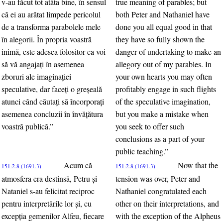
v-au făcut tot atâta bine, în sensul
true meaning of parables; but
că ei au arătat limpede pericolul
both Peter and Nathaniel have
de a transforma parabolele mele
done you all equal good in that
în alegorii. În propria voastră
they have so fully shown the
inimă, este adesea folositor ca voi
danger of undertaking to make an
să vă angajaţi în asemenea
allegory out of my parables. In
zboruri ale imaginaţiei
your own hearts you may often
speculative, dar faceţi o greşeală
profitably engage in such flights
atunci când căutaţi să încorporaţi
of the speculative imagination,
asemenea concluzii în învăţătura
but you make a mistake when
voastră publică.”
you seek to offer such
conclusions as a part of your
public teaching.”
Acum că
Now that the
151:2.8 (1691.3)
151:2.8 (1691.3)
atmosfera era destinsă, Petru şi
tension was over, Peter and
Nataniel s-au felicitat reciproc
Nathaniel congratulated each
pentru interpretările lor şi, cu
other on their interpretations, and
excepţia gemenilor Alfeu, fiecare
with the exception of the Alpheus