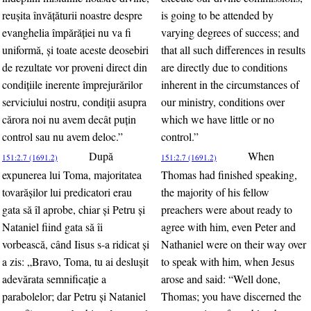
reuşita învăţăturii noastre despre
is going to be attended by
evanghelia împărăţiei nu va fi
varying degrees of success; and
uniformă, şi toate aceste deosebiri
that all such differences in results
de rezultate vor proveni direct din
are directly due to conditions
condiţiile inerente împrejurărilor
inherent in the circumstances of
serviciului nostru, condiţii asupra
our ministry, conditions over
cărora noi nu avem decât puţin
which we have little or no
control sau nu avem deloc.”
control.”
După
When
151:2.7 (1691.2)
151:2.7 (1691.2)
expunerea lui Toma, majoritatea
Thomas had finished speaking,
tovarăşilor lui predicatori erau
the majority of his fellow
gata să îl aprobe, chiar şi Petru şi
preachers were about ready to
Nataniel fiind gata să îi
agree with him, even Peter and
vorbească, când Iisus s-a ridicat şi
Nathaniel were on their way over
a zis: „Bravo, Toma, tu ai desluşit
to speak with him, when Jesus
adevărata semnificaţie a
arose and said: “Well done,
parabolelor; dar Petru şi Nataniel
Thomas; you have discerned the