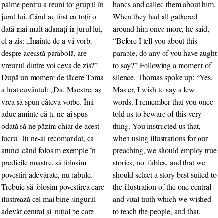
palme pentru a reuni tot grupul în
hands and called them about him.
jurul lui. Când au fost cu toţii o
When they had all gathered
dată mai mult adunaţi în jurul lui,
around him once more, he said,
el a zis: „Înainte de a vă vorbi
“Before I tell you about this
despre această parabolă, are
parable, do any of you have aught
vreunul dintre voi ceva de zis?”
to say?” Following a moment of
După un moment de tăcere Toma
silence, Thomas spoke up: “Yes,
a luat cuvântul: „Da, Maestre, aş
Master, I wish to say a few
vrea să spun câteva vorbe. Îmi
words. I remember that you once
aduc aminte că tu ne-ai spus
told us to beware of this very
odată să ne păzim chiar de acest
thing. You instructed us that,
lucru. Tu ne-ai recomandat, ca
when using illustrations for our
atunci când folosim exemple în
preaching, we should employ true
predicile noastre, să folosim
stories, not fables, and that we
povestiri adevărate, nu fabule.
should select a story best suited to
Trebuie să folosim povestirea care
the illustration of the one central
ilustrează cel mai bine singurul
and vital truth which we wished
adevăr central şi iniţial pe care
to teach the people, and that,