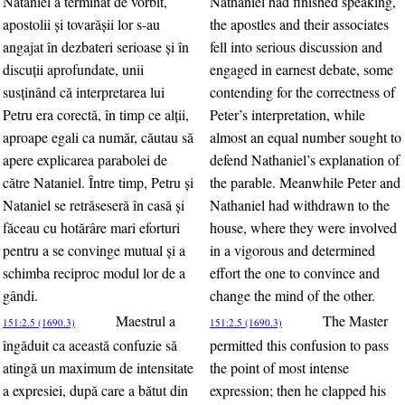
Nataniel a terminat de vorbit,
Nathaniel had finished speaking,
apostolii şi tovarăşii lor s-au
the apostles and their associates
angajat în dezbateri serioase şi în
fell into serious discussion and
discuţii aprofundate, unii
engaged in earnest debate, some
susţinând că interpretarea lui
contending for the correctness of
Petru era corectă, în timp ce alţii,
Peter’s interpretation, while
aproape egali ca număr, căutau să
almost an equal number sought to
apere explicarea parabolei de
defend Nathaniel’s explanation of
către Nataniel. Între timp, Petru şi
the parable. Meanwhile Peter and
Nataniel se retrăseseră în casă şi
Nathaniel had withdrawn to the
făceau cu hotărâre mari eforturi
house, where they were involved
pentru a se convinge mutual şi a
in a vigorous and determined
schimba reciproc modul lor de a
effort the one to convince and
gândi.
change the mind of the other.
Maestrul a
The Master
151:2.5 (1690.3)
151:2.5 (1690.3)
îngăduit ca această confuzie să
permitted this confusion to pass
atingă un maximum de intensitate
the point of most intense
a expresiei, după care a bătut din
expression; then he clapped his