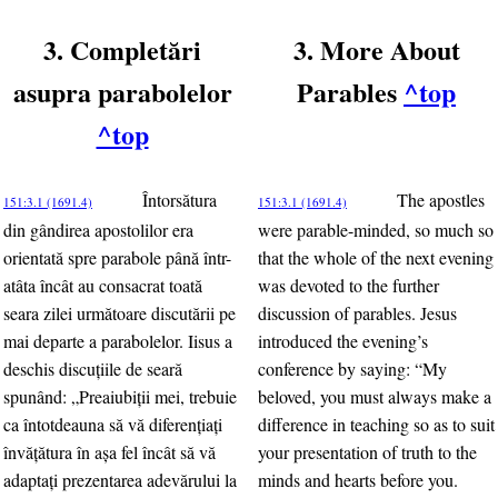
3. Completări
3. More About
asupra parabolelor
Parables
^top
^top
Întorsătura
The apostles
151:3.1 (1691.4)
151:3.1 (1691.4)
din gândirea apostolilor era
were parable-minded, so much so
orientată spre parabole până într-
that the whole of the next evening
atâta încât au consacrat toată
was devoted to the further
seara zilei următoare discutării pe
discussion of parables. Jesus
mai departe a parabolelor. Iisus a
introduced the evening’s
deschis discuţiile de seară
conference by saying: “My
spunând: „Preaiubiţii mei, trebuie
beloved, you must always make a
ca întotdeauna să vă diferenţiaţi
difference in teaching so as to suit
învăţătura în aşa fel încât să vă
your presentation of truth to the
adaptaţi prezentarea adevărului la
minds and hearts before you.