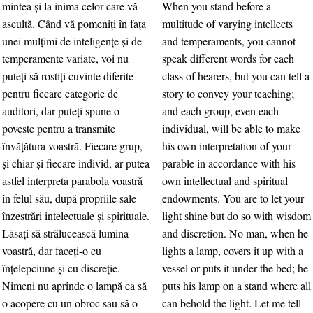
mintea şi la inima celor care vă
When you stand before a
ascultă. Când vă pomeniţi în faţa
multitude of varying intellects
unei mulţimi de inteligenţe şi de
and temperaments, you cannot
temperamente variate, voi nu
speak different words for each
puteţi să rostiţi cuvinte diferite
class of hearers, but you can tell a
pentru fiecare categorie de
story to convey your teaching;
auditori, dar puteţi spune o
and each group, even each
poveste pentru a transmite
individual, will be able to make
învăţătura voastră. Fiecare grup,
his own interpretation of your
şi chiar şi fiecare individ, ar putea
parable in accordance with his
astfel interpreta parabola voastră
own intellectual and spiritual
în felul său, după propriile sale
endowments. You are to let your
înzestrări intelectuale şi spirituale.
light shine but do so with wisdom
Lăsaţi să strălucească lumina
and discretion. No man, when he
voastră, dar faceţi-o cu
lights a lamp, covers it up with a
înţelepciune şi cu discreţie.
vessel or puts it under the bed; he
Nimeni nu aprinde o lampă ca să
puts his lamp on a stand where all
o acopere cu un obroc sau să o
can behold the light. Let me tell