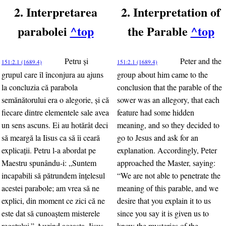
2. Interpretarea
2. Interpretation of
parabolei
^top
the Parable
^top
Petru şi
Peter and the
151:2.1 (1689.4)
151:2.1 (1689.4)
grupul care îl înconjura au ajuns
group about him came to the
la concluzia că parabola
conclusion that the parable of the
semănătorului era o alegorie, şi că
sower was an allegory, that each
fiecare dintre elementele sale avea
feature had some hidden
un sens ascuns. Ei au hotărât deci
meaning, and so they decided to
să meargă la Iisus ca să îi ceară
go to Jesus and ask for an
explicaţii. Petru l-a abordat pe
explanation. Accordingly, Peter
Maestru spunându-i: „Suntem
approached the Master, saying:
incapabili să pătrundem înţelesul
“We are not able to penetrate the
acestei parabole; am vrea să ne
meaning of this parable, and we
explici, din moment ce zici că ne
desire that you explain it to us
este dat să cunoaştem misterele
since you say it is given us to
regatului.” Auzind aceasta, Iisus
know the mysteries of the