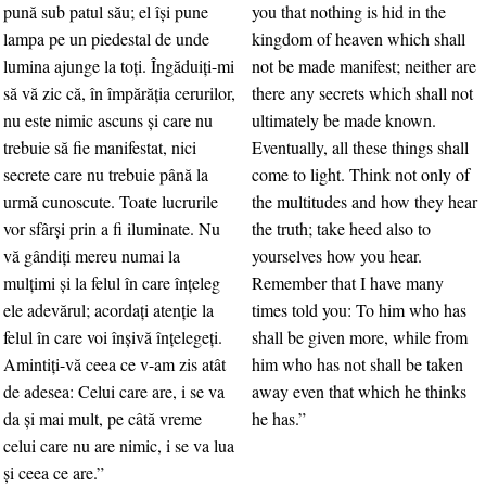
pună sub patul său; el îşi pune
you that nothing is hid in the
lampa pe un piedestal de unde
kingdom of heaven which shall
lumina ajunge la toţi. Îngăduiţi-mi
not be made manifest; neither are
să vă zic că, în împărăţia cerurilor,
there any secrets which shall not
nu este nimic ascuns şi care nu
ultimately be made known.
trebuie să fie manifestat, nici
Eventually, all these things shall
secrete care nu trebuie până la
come to light. Think not only of
urmă cunoscute. Toate lucrurile
the multitudes and how they hear
vor sfârşi prin a fi iluminate. Nu
the truth; take heed also to
vă gândiţi mereu numai la
yourselves how you hear.
mulţimi şi la felul în care înţeleg
Remember that I have many
ele adevărul; acordaţi atenţie la
times told you: To him who has
felul în care voi înşivă înţelegeţi.
shall be given more, while from
Amintiţi-vă ceea ce v-am zis atât
him who has not shall be taken
de adesea: Celui care are, i se va
away even that which he thinks
da şi mai mult, pe câtă vreme
he has.”
celui care nu are nimic, i se va lua
şi ceea ce are.”