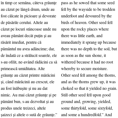
în timp ce semăna, câteva grăunţe
pass as he sowed that some seed
au căzut pe lângă drum, unde au
fell by the wayside to be trodden
fost călcate în picioare şi devorate
underfoot and devoured by the
de păsările cerului. Altele au
birds of heaven. Other seed fell
căzut pe locuri stâncoase unde nu
upon the rocky places where
aveau pământ decât puţin şi au
there was little earth, and
răsărit imediat, pentru că
immediately it sprang up because
pământul nu avea adâncime; dar,
there was no depth to the soil, but
de îndată ce a strălucit soarele, ele
as soon as the sun shone, it
s-au ofilit, ne-având rădăcini ca să
withered because it had no root
primească umiditatea. Alte
whereby to secure moisture.
grăunţe au căzut printre mărăcini
Other seed fell among the thorns,
şi, când mărăcinii au crescut, ele
and as the thorns grew up, it was
au fost înăbuşite şi nu au dat
choked so that it yielded no grain.
nimic. Au mai căzut grăunţe şi pe
Still other seed fell upon good
pământ bun, s-au dezvoltat şi au
ground and, growing, yielded,
produs unele treizeci, altele
some thirtyfold, some sixtyfold,
şaizeci şi altele o sută de grăunţe.”
and some a hundredfold.” And