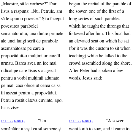
„Maestre, să le vorbesc?” Dar
began the recital of the parable of
Iisus a răspuns: „Nu, Petrule, am
the sower, one of the first of a
să le spun o poveste.” Şi a început
long series of such parables
povestirea parabolei
which he taught the throngs that
semănătorului, una dintre primele
followed after him. This boat had
ale unei lungi serii de parabole
an elevated seat on which he sat
asemănătoare pe care a
(for it was the custom to sit when
propovăduit-o mulţimilor care îl
teaching) while he talked to the
urmau. Barca avea un loc mai
crowd assembled along the shore.
ridicat pe care Iisus s-a aşezat
After Peter had spoken a few
pentru a vorbi mulţimii adunate
words, Jesus said:
pe mal, căci obiceiul cerea ca să
fii aşezat pentru a propovădui.
Petru a rostit câteva cuvinte, apoi
Iisus zise:
”Un
“A sower
151:1.2 (1688.4)
151:1.2 (1688.4)
semănător a ieşit ca să semene şi,
went forth to sow, and it came to