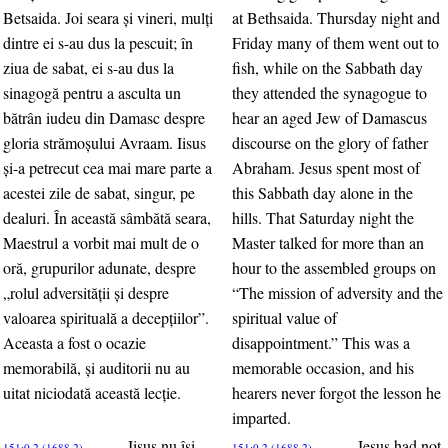
Betsaida. Joi seara şi vineri, mulţi
at Bethsaida. Thursday night and
dintre ei s-au dus la pescuit; în
Friday many of them went out to
ziua de sabat, ei s-au dus la
fish, while on the Sabbath day
sinagogă pentru a asculta un
they attended the synagogue to
bătrân iudeu din Damasc despre
hear an aged Jew of Damascus
gloria strămoşului Avraam. Iisus
discourse on the glory of father
şi-a petrecut cea mai mare parte a
Abraham. Jesus spent most of
acestei zile de sabat, singur, pe
this Sabbath day alone in the
dealuri. În această sâmbătă seara,
hills. That Saturday night the
Maestrul a vorbit mai mult de o
Master talked for more than an
oră, grupurilor adunate, despre
hour to the assembled groups on
„rolul adversităţii şi despre
“The mission of adversity and the
valoarea spirituală a decepţiilor”.
spiritual value of
Aceasta a fost o ocazie
disappointment.” This was a
memorabilă, şi auditorii nu au
memorable occasion, and his
uitat niciodată această lecţie.
hearers never forgot the lesson he
imparted.
Iisus nu îşi
Jesus had not
151:0.2 (1688.2)
151:0.2 (1688.2)