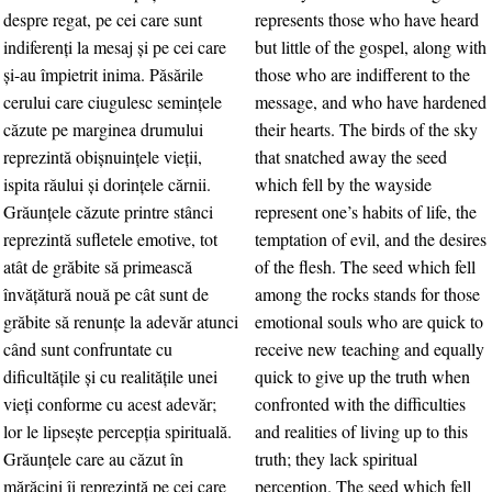
despre regat, pe cei care sunt
represents those who have heard
indiferenţi la mesaj şi pe cei care
but little of the gospel, along with
şi-au împietrit inima. Păsările
those who are indifferent to the
cerului care ciugulesc seminţele
message, and who have hardened
căzute pe marginea drumului
their hearts. The birds of the sky
reprezintă obişnuinţele vieţii,
that snatched away the seed
ispita răului şi dorinţele cărnii.
which fell by the wayside
Grăunţele căzute printre stânci
represent one’s habits of life, the
reprezintă sufletele emotive, tot
temptation of evil, and the desires
atât de grăbite să primească
of the flesh. The seed which fell
învăţătură nouă pe cât sunt de
among the rocks stands for those
grăbite să renunţe la adevăr atunci
emotional souls who are quick to
când sunt confruntate cu
receive new teaching and equally
dificultăţile şi cu realităţile unei
quick to give up the truth when
vieţi conforme cu acest adevăr;
confronted with the difficulties
lor le lipseşte percepţia spirituală.
and realities of living up to this
Grăunţele care au căzut în
truth; they lack spiritual
mărăcini îi reprezintă pe cei care
perception. The seed which fell