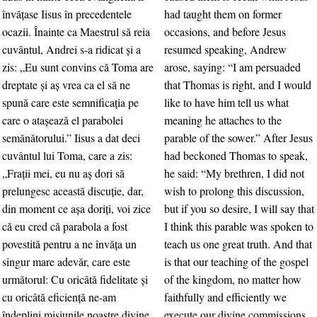
învăţase Iisus în precedentele
had taught them on former
ocazii. Înainte ca Maestrul să reia
occasions, and before Jesus
cuvântul, Andrei s-a ridicat şi a
resumed speaking, Andrew
zis: „Eu sunt convins că Toma are
arose, saying: “I am persuaded
dreptate şi aş vrea ca el să ne
that Thomas is right, and I would
spună care este semnificaţia pe
like to have him tell us what
care o ataşează el parabolei
meaning he attaches to the
semănătorului.” Iisus a dat deci
parable of the sower.” After Jesus
cuvântul lui Toma, care a zis:
had beckoned Thomas to speak,
„Fraţii mei, eu nu aş dori să
he said: “My brethren, I did not
prelungesc această discuţie, dar,
wish to prolong this discussion,
din moment ce aşa doriţi, voi zice
but if you so desire, I will say that
că eu cred că parabola a fost
I think this parable was spoken to
povestită pentru a ne învăţa un
teach us one great truth. And that
singur mare adevăr, care este
is that our teaching of the gospel
următorul: Cu oricâtă fidelitate şi
of the kingdom, no matter how
cu oricâtă eficienţă ne-am
faithfully and efficiently we
îndeplini misiunile noastre divine,
execute our divine commissions,