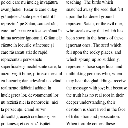
pe cei care nu înţeleg învăţătura
teaching. The birds which
evangheliei. Păsările care culeg
snatched away the seed that fell
grăunţele căzute pe sol întărit îl
upon the hardened ground
reprezintă pe Satan, sau cel rău,
represent Satan, or the evil one,
care fură ceea ce a fost semănat în
who steals away that which has
inima acestor ignoranţi. Grăunţele
been sown in the hearts of these
căzute în locurile stâncoase şi
ignorant ones. The seed which
care răsăreau atât de rapid
fell upon the rocky places, and
reprezentau persoanele
which sprang up so suddenly,
superficiale şi nechibzuite care, la
represents those superficial and
auzul veştii bune, primesc mesajul
unthinking persons who, when
cu bucurie; dar, adevărul neavând
they hear the glad tidings, receive
realmente rădăcini adânci în
the message with joy; but because
înţelegerea lor, devotamentul lor
the truth has no real root in their
nu rezistă nici la nenorociri, nici
deeper understanding, their
la persecuţii. Când survin
devotion is short-lived in the face
dificultăţi, aceşti credincioşi se
of tribulation and persecution.
poticnesc; ei cedează ispitei.
When trouble comes, these