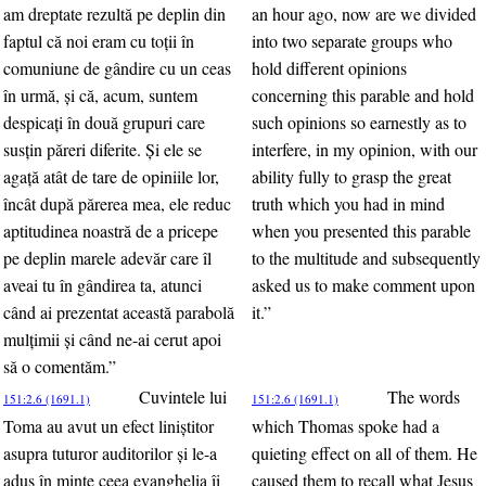
am dreptate rezultă pe deplin din
an hour ago, now are we divided
faptul că noi eram cu toţii în
into two separate groups who
comuniune de gândire cu un ceas
hold different opinions
în urmă, şi că, acum, suntem
concerning this parable and hold
despicaţi în două grupuri care
such opinions so earnestly as to
susţin păreri diferite. Şi ele se
interfere, in my opinion, with our
agaţă atât de tare de opiniile lor,
ability fully to grasp the great
încât după părerea mea, ele reduc
truth which you had in mind
aptitudinea noastră de a pricepe
when you presented this parable
pe deplin marele adevăr care îl
to the multitude and subsequently
aveai tu în gândirea ta, atunci
asked us to make comment upon
când ai prezentat această parabolă
it.”
mulţimii şi când ne-ai cerut apoi
să o comentăm.”
Cuvintele lui
The words
151:2.6 (1691.1)
151:2.6 (1691.1)
Toma au avut un efect liniştitor
which Thomas spoke had a
asupra tuturor auditorilor şi le-a
quieting effect on all of them. He
adus în minte ceea evanghelia îi
caused them to recall what Jesus