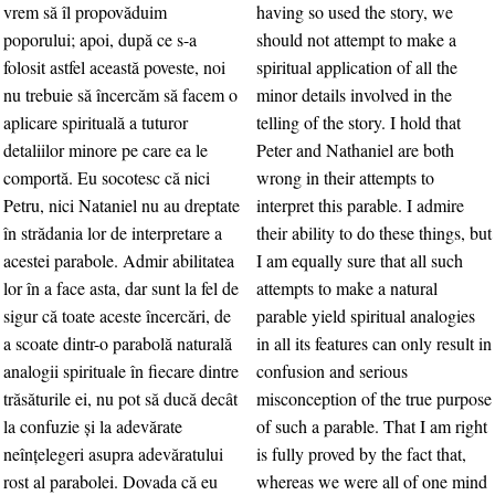
vrem să îl propovăduim
having so used the story, we
poporului; apoi, după ce s-a
should not attempt to make a
folosit astfel această poveste, noi
spiritual application of all the
nu trebuie să încercăm să facem o
minor details involved in the
aplicare spirituală a tuturor
telling of the story. I hold that
detaliilor minore pe care ea le
Peter and Nathaniel are both
comportă. Eu socotesc că nici
wrong in their attempts to
Petru, nici Nataniel nu au dreptate
interpret this parable. I admire
în strădania lor de interpretare a
their ability to do these things, but
acestei parabole. Admir abilitatea
I am equally sure that all such
lor în a face asta, dar sunt la fel de
attempts to make a natural
sigur că toate aceste încercări, de
parable yield spiritual analogies
a scoate dintr-o parabolă naturală
in all its features can only result in
analogii spirituale în fiecare dintre
confusion and serious
trăsăturile ei, nu pot să ducă decât
misconception of the true purpose
la confuzie şi la adevărate
of such a parable. That I am right
neînţelegeri asupra adevăratului
is fully proved by the fact that,
rost al parabolei. Dovada că eu
whereas we were all of one mind