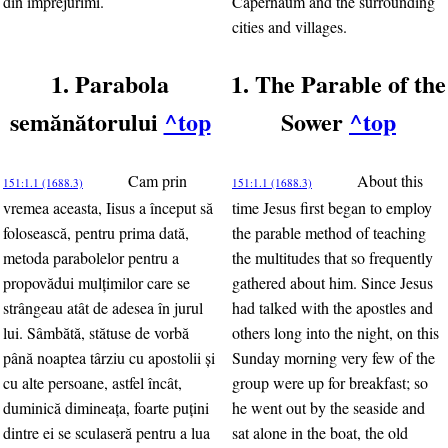
din împrejurimi.
Capernaum and the surrounding
cities and villages.
1. Parabola
1. The Parable of the
semănătorului
^top
Sower
^top
Cam prin
About this
151:1.1 (1688.3)
151:1.1 (1688.3)
vremea aceasta, Iisus a început să
time Jesus first began to employ
folosească, pentru prima dată,
the parable method of teaching
metoda parabolelor pentru a
the multitudes that so frequently
propovădui mulţimilor care se
gathered about him. Since Jesus
strângeau atât de adesea în jurul
had talked with the apostles and
lui. Sâmbătă, stătuse de vorbă
others long into the night, on this
până noaptea târziu cu apostolii şi
Sunday morning very few of the
cu alte persoane, astfel încât,
group were up for breakfast; so
duminică dimineaţa, foarte puţini
he went out by the seaside and
dintre ei se sculaseră pentru a lua
sat alone in the boat, the old