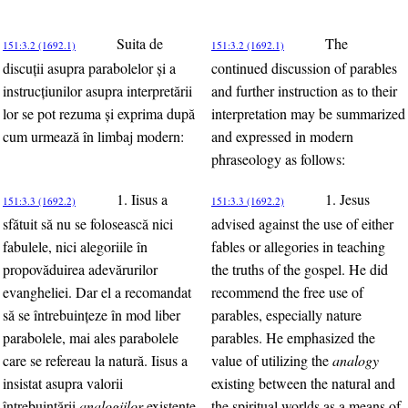
Suita de
The
151:3.2 (1692.1)
151:3.2 (1692.1)
discuţii asupra parabolelor şi a
continued discussion of parables
instrucţiunilor asupra interpretării
and further instruction as to their
lor se pot rezuma şi exprima după
interpretation may be summarized
cum urmează în limbaj modern:
and expressed in modern
phraseology as follows:
1. Iisus a
1. Jesus
151:3.3 (1692.2)
151:3.3 (1692.2)
sfătuit să nu se folosească nici
advised against the use of either
fabulele, nici alegoriile în
fables or allegories in teaching
propovăduirea adevărurilor
the truths of the gospel. He did
evangheliei. Dar el a recomandat
recommend the free use of
să se întrebuinţeze în mod liber
parables, especially nature
parabolele, mai ales parabolele
parables. He emphasized the
care se refereau la natură. Iisus a
value of utilizing the
analogy
insistat asupra valorii
existing between the natural and
întrebuinţării
analogiilor
existente
the spiritual worlds as a means of