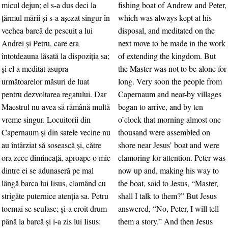
micul dejun; el s-a dus deci la
fishing boat of Andrew and Peter,
ţărmul mării şi s-a aşezat singur în
which was always kept at his
vechea barcă de pescuit a lui
disposal, and meditated on the
Andrei şi Petru, care era
next move to be made in the work
întotdeauna lăsată la dispoziţia sa;
of extending the kingdom. But
şi el a meditat asupra
the Master was not to be alone for
următoarelor măsuri de luat
long. Very soon the people from
pentru dezvoltarea regatului. Dar
Capernaum and near-by villages
Maestrul nu avea să rămână multă
began to arrive, and by ten
vreme singur. Locuitorii din
o’clock that morning almost one
Capernaum şi din satele vecine nu
thousand were assembled on
au întârziat să sosească şi, către
shore near Jesus’ boat and were
ora zece dimineaţă, aproape o mie
clamoring for attention. Peter was
dintre ei se adunaseră pe mal
now up and, making his way to
lângă barca lui Iisus, clamând cu
the boat, said to Jesus, “Master,
strigăte puternice atenţia sa. Petru
shall I talk to them?” But Jesus
tocmai se sculase; şi-a croit drum
answered, “No, Peter, I will tell
până la barcă şi i-a zis lui Iisus:
them a story.” And then Jesus