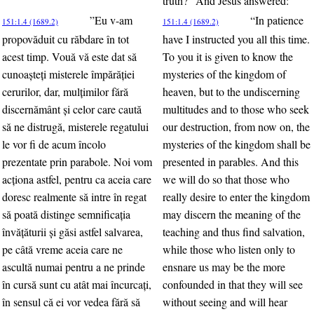
truth?” And Jesus answered:
”Eu v-am
“In patience
151:1.4 (1689.2)
151:1.4 (1689.2)
propovăduit cu răbdare în tot
have I instructed you all this time.
acest timp. Vouă vă este dat să
To you it is given to know the
cunoaşteţi misterele împărăţiei
mysteries of the kingdom of
cerurilor, dar, mulţimilor fără
heaven, but to the undiscerning
discernământ şi celor care caută
multitudes and to those who seek
să ne distrugă, misterele regatului
our destruction, from now on, the
le vor fi de acum încolo
mysteries of the kingdom shall be
prezentate prin parabole. Noi vom
presented in parables. And this
acţiona astfel, pentru ca aceia care
we will do so that those who
doresc realmente să intre în regat
really desire to enter the kingdom
să poată distinge semnificaţia
may discern the meaning of the
învăţăturii şi găsi astfel salvarea,
teaching and thus find salvation,
pe câtă vreme aceia care ne
while those who listen only to
ascultă numai pentru a ne prinde
ensnare us may be the more
în cursă sunt cu atât mai încurcaţi,
confounded in that they will see
în sensul că ei vor vedea fără să
without seeing and will hear