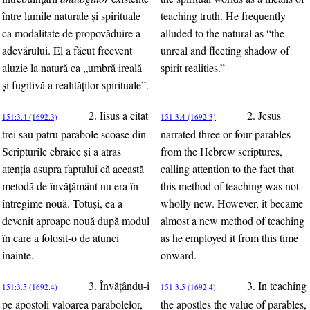
între lumile naturale şi spirituale
teaching truth. He frequently
ca modalitate de propovăduire a
alluded to the natural as “the
adevărului. El a făcut frecvent
unreal and fleeting shadow of
aluzie la natură ca „umbră ireală
spirit realities.”
şi fugitivă a realităţilor spirituale”.
2. Iisus a citat
2. Jesus
151:3.4 (1692.3)
151:3.4 (1692.3)
trei sau patru parabole scoase din
narrated three or four parables
Scripturile ebraice şi a atras
from the Hebrew scriptures,
atenţia asupra faptului că această
calling attention to the fact that
metodă de învăţământ nu era în
this method of teaching was not
întregime nouă. Totuşi, ea a
wholly new. However, it became
devenit aproape nouă după modul
almost a new method of teaching
în care a folosit-o de atunci
as he employed it from this time
înainte.
onward.
3. Învăţându-i
3. In teaching
151:3.5 (1692.4)
151:3.5 (1692.4)
pe apostoli valoarea parabolelor,
the apostles the value of parables,