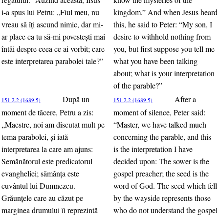
i-a spus lui Petru: „Fiul meu, nu
kingdom.” And when Jesus heard
vreau să îţi ascund nimic, dar mi-
this, he said to Peter: “My son, I
ar place ca tu să-mi povesteşti mai
desire to withhold nothing from
întâi despre ceea ce ai vorbit; care
you, but first suppose you tell me
este interpretarea parabolei tale?”
what you have been talking
about; what is your interpretation
of the parable?”
După un
After a
151:2.2 (1689.5)
151:2.2 (1689.5)
moment de tăcere, Petru a zis:
moment of silence, Peter said:
„Maestre, noi am discutat mult pe
“Master, we have talked much
tema parabolei, şi iată
concerning the parable, and this
interpretarea la care am ajuns:
is the interpretation I have
Semănătorul este predicatorul
decided upon: The sower is the
evangheliei; sămânţa este
gospel preacher; the seed is the
cuvântul lui Dumnezeu.
word of God. The seed which fell
Grăunţele care au căzut pe
by the wayside represents those
marginea drumului îi reprezintă
who do not understand the gospel