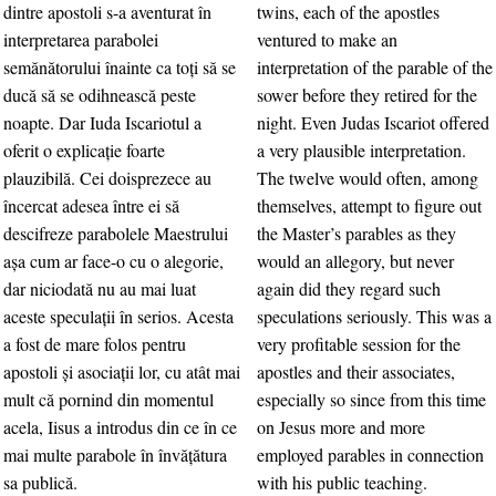
dintre apostoli s-a aventurat în
twins, each of the apostles
interpretarea parabolei
ventured to make an
semănătorului înainte ca toţi să se
interpretation of the parable of the
ducă să se odihnească peste
sower before they retired for the
noapte. Dar Iuda Iscariotul a
night. Even Judas Iscariot offered
oferit o explicaţie foarte
a very plausible interpretation.
plauzibilă. Cei doisprezece au
The twelve would often, among
încercat adesea între ei să
themselves, attempt to figure out
descifreze parabolele Maestrului
the Master’s parables as they
aşa cum ar face-o cu o alegorie,
would an allegory, but never
dar niciodată nu au mai luat
again did they regard such
aceste speculaţii în serios. Acesta
speculations seriously. This was a
a fost de mare folos pentru
very profitable session for the
apostoli şi asociaţii lor, cu atât mai
apostles and their associates,
mult că pornind din momentul
especially so since from this time
acela, Iisus a introdus din ce în ce
on Jesus more and more
mai multe parabole în învăţătura
employed parables in connection
sa publică.
with his public teaching.