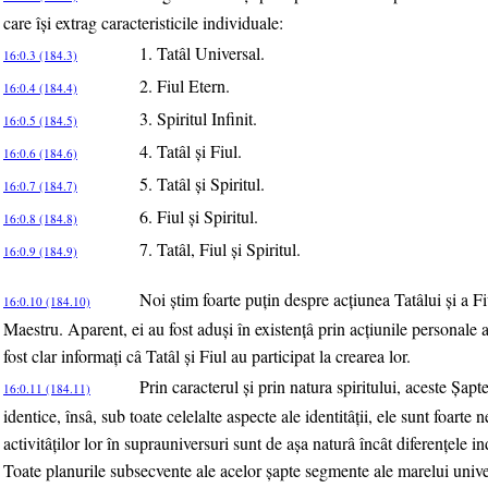
care îşi extrag caracteristicile individuale:
1. Tatâl Universal.
16:0.3 (184.3)
2. Fiul Etern.
16:0.4 (184.4)
3. Spiritul Infinit.
16:0.5 (184.5)
4. Tatâl şi Fiul.
16:0.6 (184.6)
5. Tatâl şi Spiritul.
16:0.7 (184.7)
6. Fiul şi Spiritul.
16:0.8 (184.8)
7. Tatâl, Fiul şi Spiritul.
16:0.9 (184.9)
Noi ştim foarte puţin despre acţiunea Tatâlui şi a Fi
16:0.10 (184.10)
Maestru. Aparent, ei au fost aduşi în existenţâ prin acţiunile personale a
fost clar informaţi câ Tatâl şi Fiul au participat la crearea lor.
Prin caracterul şi prin natura spiritului, aceste Şapt
16:0.11 (184.11)
identice, însâ, sub toate celelalte aspecte ale identitâţii, ele sunt foarte
activitâţilor lor în suprauniversuri sunt de aşa naturâ încât diferenţele ind
Toate planurile subsecvente ale acelor şapte segmente ale marelui unive