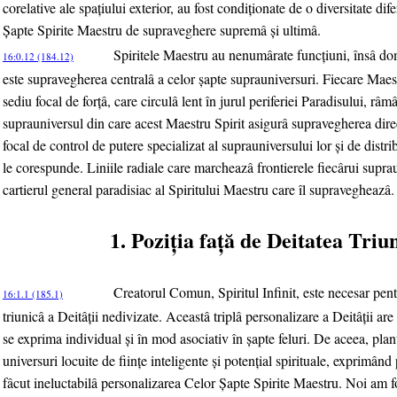
corelative ale spaţiului exterior, au fost condiţionate de o diversitate dife
Şapte Spirite Maestru de supraveghere supremâ şi ultimâ.
Spiritele Maestru au nenumârate funcţiuni, însâ dom
16:0.12 (184.12)
este supravegherea centralâ a celor şapte suprauniversuri. Fiecare Maes
sediu focal de forţâ, care circulâ lent în jurul periferiei Paradisului, r
suprauniversul din care acest Maestru Spirit asigurâ supravegherea direc
focal de control de putere specializat al suprauniversului lor şi de distr
le corespunde. Liniile radiale care marcheazâ frontierele fiecârui supra
cartierul general paradisiac al Spiritului Maestru care îl supravegheazâ.
1. Poziţia faţă de Deitatea Triu
Creatorul Comun, Spiritul Infinit, este necesar pen
16:1.1 (185.1)
triunicâ a Deitâţii nedivizate. Aceastâ triplâ personalizare a Deitâţii are 
se exprima individual şi în mod asociativ în şapte feluri. De aceea, plan
universuri locuite de fiinţe inteligente şi potenţial spirituale, exprimând 
fâcut ineluctabilâ personalizarea Celor Şapte Spirite Maestru. Noi am f