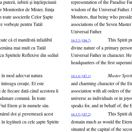
 puterii, iubirii şi înţelepciunii
representation of the Paradise Fat
or Monitorilor de Mister, fiinţa
wisdom of the Universal Father. H
n toate asocierile Celor Şapte
Monitors, that being who preside
e vorbeşte pentru Tatâl
associations of the Seven Master
Universal Father.
ate câ el manifestâ infailibil
This Spirit p
16:3.3 (186.7)
a semâna mai mult cu Tatâl
divine nature of a primary person
cu Spiritele Reflexive din sediul
Universal Father in character. He 
headquarters of the first superuni
e în mod adecvat natura
Master Spir
16:3.4 (187.1)
întreaga creaţie. El este
and charming character of the Ete
 de fiecare datâ când acestora li
association with all orders of t
o adunare comunâ. În toate
universe as individuals or in joy
Fiul Etern şi în numele sâu.
speaks for, and in behalf of, the 
umârul doi şi guverneazâ acest
This Spirit d
16:3.5 (187.2)
în legâturâ cu cele şapte Spirite
domain much as would the Eternal
situated at the capital of the sec