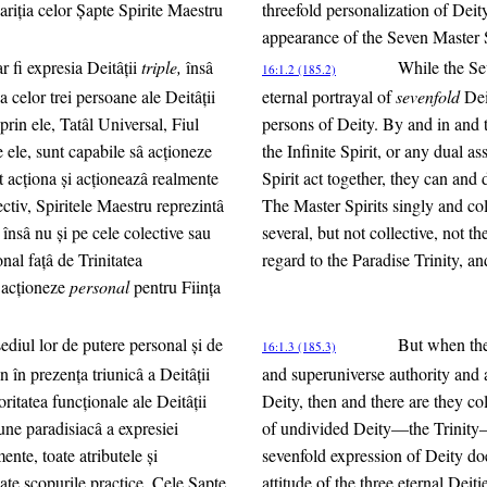
riţia celor Şapte Spirite Maestru
threefold personalization of Deit
appearance of the Seven Master S
 fi expresia Deitâţii
triple,
însâ
While the Se
16:1.2 (185.2)
 a celor trei persoane ale Deitâţii
eternal portrayal of
sevenfold
Deit
prin ele, Tatâl Universal, Fiul
persons of Deity. By and in and t
e ele, sunt capabile sâ acţioneze
the Infinite Spirit, or any dual a
t acţiona şi acţioneazâ realmente
Spirit act together, they can and
ectiv, Spiritele Maestru reprezintâ
The Master Spirits singly and col
, însâ nu şi pe cele colective sau
several, but not collective, not 
nal faţâ de Trinitatea
regard to the Paradise Trinity, a
â acţioneze
personal
pentru Fiinţa
ediul lor de putere personal şi de
But when the 
16:1.3 (185.3)
 în prezenţa triunicâ a Deitâţii
and superuniverse authority and 
oritatea funcţionale ale Deitâţii
Deity, then and there are they co
iune paradisiacâ a expresiei
of undivided Deity—the Trinity—t
ente, toate atributele şi
sevenfold expression of Deity doe
toate scopurile practice, Cele Şapte
attitude of the three eternal Dei