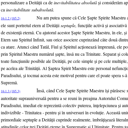
personalizare a Deitâţii ca de
inevitabilitatea absolutâ
şi considerâm apa
ca
inevitabilitate subabsolutâ.
Nu am putea spune câ Cele Şapte Spirite Maestru ar
16:1.2 (185.2)
ele sunt portretul etern al Deitâţii
septuple,
funcţiile activâ şi asociativâ
de existenţâ eternâ. Cu ajutorul acestor Şapte Spirite Maestru, în ele, şi 
Etern sau Spiritul Infinit, sau orice asociere cuprinzând câte douâ dintr
ca atare. Atunci când Tatâl, Fiul şi Spiritul acţioneazâ împreunâ, ele po
prin Spiritul Maestru numârul şapte, însâ nu ca Trinitate. Separat şi col
toate funcţiunile posibile ale Deitâţii, pe cele simple şi pe cele multiple
pe acelea ale Trinitâţii. Al Şaptea Spirit Maestru este personal nefuncţio
Paradisului, şi tocmai acesta este motivul pentru care el poate spera s-
Supremâ.
Însâ, când Cele Şapte Spirite Maestru îşi pârâsesc s
16:1.3 (185.3)
autoritate suprauniversalâ pentru a se reuni în preajma Autorului Comun
Paradisului, imediat ele reprezintâ colectiv puterea, înţelepciunea şi aut
indivizibile - Trinitatea - pentru şi în universuri în evoluţie. Aceastâ un
primordiale septuple a Deitâţii cuprinde realmente, îmbrâţişeazâ literalm
atitudinile celor trei Deitâţi eterne în Supremaţie şi Ultimitate. Pentru 