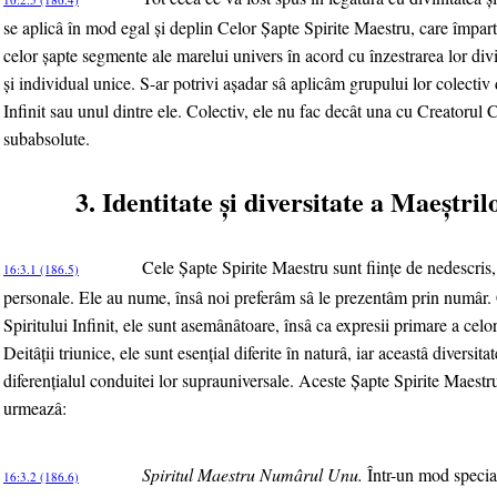
se aplicâ în mod egal şi deplin Celor Şapte Spirite Maestru, care împarte 
celor şapte segmente ale marelui univers în acord cu înzestrarea lor divin
şi individual unice. S-ar potrivi aşadar sâ aplicâm grupului lor colectiv
Infinit sau unul dintre ele. Colectiv, ele nu fac decât una cu Creatorul
subabsolute.
3. Identitate şi diversitate a Maeştril
Cele Şapte Spirite Maestru sunt fiinţe de nedescris, 
16:3.1 (186.5)
personale. Ele au nume, însâ noi preferâm sâ le prezentâm prin numâr. 
Spiritului Infinit, ele sunt asemânâtoare, însâ ca expresii primare a celor
Deitâţii triunice, ele sunt esenţial diferite în naturâ, iar aceastâ diversi
diferenţialul conduitei lor suprauniversale. Aceste Şapte Spirite Maestr
urmeazâ:
Spiritul Maestru Numârul Unu.
Într-un mod special
16:3.2 (186.6)