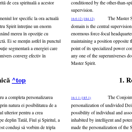
ritâ de cea spiritualâ a acestor
conditioned by the other-than-spi
supervision.
eniul lor specific la ora actualâ
The Master Sp
16:0.12 (184.12)
tru Spirit întreţine un enorm
domain is the central supervision
âmânând mereu în opoziţie cu
enormous force-focal headquarter
tâ. Ei se menţin astfel în punctul
maintaining a position opposite t
ibuţie segmentarâ a energiei care
point of its specialized power co
univers converg efectiv în
any one of the superuniverses do
Master Spirit.
nică
^top
1. R
tru a completa personalizarea
The Conjoint 
16:1.1 (185.1)
prin natura ei posibilitatea de a
personalization of undivided Deit
ul ulterior pentru a crea
possibility of individual and ass
pe deplin Tatâl, Fiul şi Spiritul, a
inhabited by intelligent and poten
ost conduşi sâ vorbim de tripla
made the personalization of the 