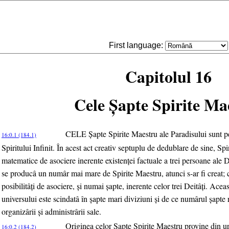
First language:
Capitolul 16
Cele Şapte Spirite Ma
CELE Şapte Spirite Maestru ale Paradisului sunt pe
16:0.1 (184.1)
Spiritului Infinit. În acest act creativ septuplu de dedublare de sine, Spiri
matematice de asociere inerente existenţei factuale a trei persoane ale Dei
se producâ un numâr mai mare de Spirite Maestru, atunci s-ar fi creat; c
posibilitâţi de asociere, şi numai şapte, inerente celor trei Deitâţi. Ace
universului este scindatâ în şapte mari diviziuni şi de ce numârul şapt
organizârii şi administrârii sale.
Originea celor Şapte Spirite Maestru provine din ur
16:0.2 (184.2)