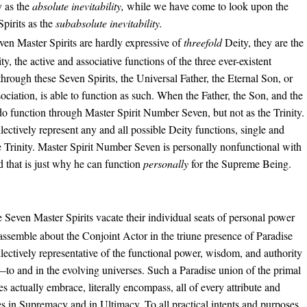
y as the
absolute inevitability,
while we have come to look upon the
pirits as the
subabsolute inevitability.
ven Master Spirits are hardly expressive of
threefold
Deity, they are the
y, the active and associative functions of the three ever-existent
hrough these Seven Spirits, the Universal Father, the Eternal Son, or
ssociation, is able to function as such. When the Father, the Son, and the
 do function through Master Spirit Number Seven, but not as the Trinity.
lectively represent any and all possible Deity functions, single and
the Trinity. Master Spirit Number Seven is personally nonfunctional with
nd that is just why he can function
personally
for the Supreme Being.
Seven Master Spirits vacate their individual seats of personal power
assemble about the Conjoint Actor in the triune presence of Paradise
llectively representative of the functional power, wisdom, and authority
o and in the evolving universes. Such a Paradise union of the primal
s actually embrace, literally encompass, all of every attribute and
ties in Supremacy and in Ultimacy. To all practical intents and purposes