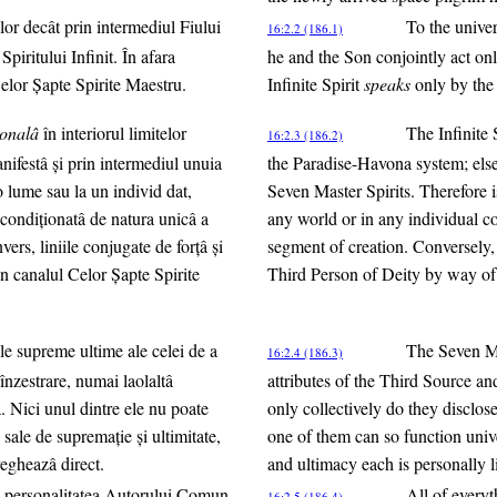
lor decât prin intermediul Fiului
To the univer
16:2.2 (186.1)
piritului Infinit. În afara
he and the Son conjointly act onl
elor Şapte Spirite Maestru.
Infinite Spirit
speaks
only by the 
sonalâ
în interiorul limitelor
The Infinite 
16:2.3 (186.2)
nifestâ şi prin intermediul unuia
the Paradise-Havona system; else
 lume sau la un individ dat,
Seven Master Spirits. Therefore i
 condiţionatâ de natura unicâ a
any world or in any individual co
ers, liniile conjugate de forţâ şi
segment of creation. Conversely, 
rin canalul Celor Şapte Spirite
Third Person of Deity by way of 
ele supreme ultime ale celei de a
The Seven Ma
16:2.4 (186.3)
înzestrare, numai laolaltâ
attributes of the Third Source a
 Nici unul dintre ele nu poate
only collectively do they disclo
 sale de supremaţie şi ultimitate,
one of them can so function unive
vegheazâ direct.
and ultimacy each is personally l
 şi personalitatea Autorului Comun
All of every
16:2.5 (186.4)