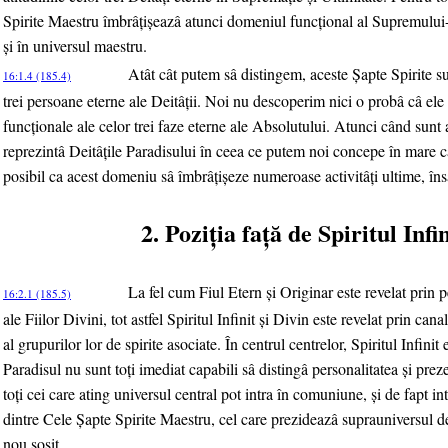
Spirite Maestru îmbrâţişeazâ atunci domeniul funcţional al Supremului
şi în universul maestru.
Atât cât putem sâ distingem, aceste Şapte Spirite sun
16:1.4 (185.4)
trei persoane eterne ale Deitâţii. Noi nu descoperim nici o probâ câ ele 
funcţionale ale celor trei faze eterne ale Absolutului. Atunci când sunt a
reprezintâ Deitâţile Paradisului în ceea ce putem noi concepe în mare ca
posibil ca acest domeniu sâ îmbrâţişeze numeroase activitâţi ultime, în
2. Poziţia faţă de Spiritul Infi
La fel cum Fiul Etern şi Originar este revelat prin
16:2.1 (185.5)
ale Fiilor Divini, tot astfel Spiritul Infinit şi Divin este revelat prin ca
al grupurilor lor de spirite asociate. În centrul centrelor, Spiritul Infinit 
Paradisul nu sunt toţi imediat capabili sâ distingâ personalitatea şi prez
toţi cei care ating universul central pot intra în comuniune, şi de fapt 
dintre Cele Şapte Spirite Maestru, cel care prezideazâ suprauniversul de 
nou sosit.