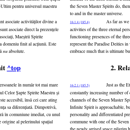
-Ultim pentru universul maestru
the Seven Master Spirits do, the
to and in the master universe.
t asociate activitâţilor divine a
As far as we 
16:1.4 (185.4)
sunt asociate direct la prezenţele
activities of the three eternal pe
sociaţi, Maeştrii Spirite
functioning presences of the thre
 domeniu finit al acţiunii. Este
represent the Paradise Deities in
sâ
nu
absolute.
embrace much that is ultimate b
nit
^top
2. Rela
 persoanele în numâr tot mai mare
Just as the E
16:2.1 (185.5)
nalul Celor Şapte Spirite Maestru şi
constantly increasing number of d
este accesibil, însâ cei care ating
channels of the Seven Master Spiri
enţa sa diferenţiatâ. Dimpotrivâ,
Infinite Spirit is approachable, b
intrâ în comuniune imediat, cu unul
personality and differentiated pr
origine al pelerinului spaţial
commune with one of the Seven M
the newly arrived space pilgrim h