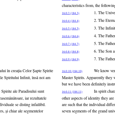
characteristics from, the followin
1. The Univer
16:0.3 (184.3)
2. The Etern
16:0.4 (184.4)
3. The Infinit
16:0.5 (184.5)
4. The Fathe
16:0.6 (184.6)
5. The Father
16:0.7 (184.7)
6. The Son an
16:0.8 (184.8)
7. The Father
16:0.9 (184.9)
ului în creaţia Celor Şapte Spirite
We know very 
16:0.10 (184.10)
le Spiritului Infinit, însâ noi am
Master Spirits. Apparently they we
but we have been definitely instru
e Spirite ale Paradisului sunt
In spirit cha
16:0.11 (184.11)
 neasemânâtoare, iar rezultatele
other aspects of identity they are
ividuale se disting infailibil.
are such that the individual diffe
rs, şi chiar ale segmentelor
seven segments of the grand uni