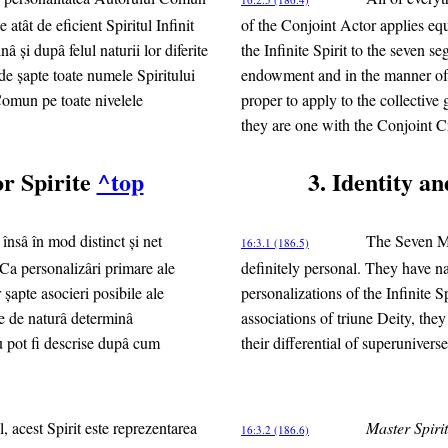
atât de eficient Spiritul Infinit
of the Conjoint Actor applies equ
â şi dupâ felul naturii lor diferite
the Infinite Spirit to the seven 
 de şapte toate numele Spiritului
endowment and in the manner of t
 Comun pe toate nivelele
proper to apply to the collective 
they are one with the Conjoint Cr
or Spirite
^top
3. Identity a
însâ în mod distinct şi net
The Seven Mas
16:3.1 (186.5)
Ca personalizâri primare ale
definitely personal. They have n
 şapte asocieri posibile ale
personalizations of the Infinite S
tate de naturâ determinâ
associations of triune Deity, they
u pot fi descrise dupâ cum
their differential of superuniver
, acest Spirit este reprezentarea
Master Spir
16:3.2 (186.6)