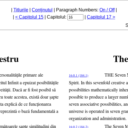
|
Titlurile
|
Conţinutul
| Paragraph Numbers:
On / Off
|
|
< Capitolul 15
| Capitolul:
|
Capitolul 17 >
S
estru
The
rsonalitâţile primare ale
THE Seven Mas
16:0.1 (184.1)
tul Infinit a epuizat posibilitâţile
Spirit. In this sevenfold creative 
tâţii. Dacâ ar fi fost posibil sâ
possibilities mathematically inher
u toate acestea, existâ doar şapte
possible to produce a larger numb
asta explicâ de ce funcţionarea
seven associative possibilities, 
e reprezintâ o bazâ fundamentalâ a
universe is operated in seven gra
organization and administration.
mâtoarele şapte similitudini din
The Seven Mas
16:0.2 (184.2)