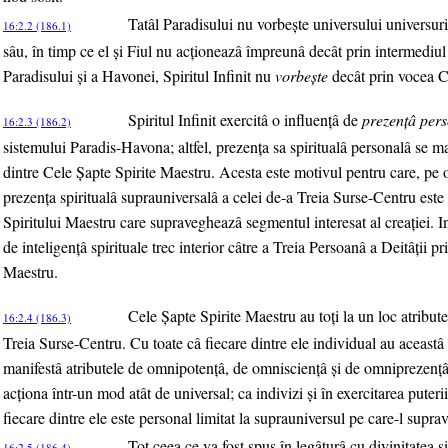
Tatâl Paradisului nu vorbeşte universului universuri
16:2.2 (186.1)
sâu, în timp ce el şi Fiul nu acţioneazâ împreunâ decât prin intermediul S
Paradisului şi a Havonei, Spiritul Infinit nu
vorbeşte
decât prin vocea C
Spiritul Infinit exercitâ o influenţâ de
prezenţâ per
16:2.3 (186.2)
sistemului Paradis-Havona; altfel, prezenţa sa spiritualâ personalâ se ma
dintre Cele Şapte Spirite Maestru. Acesta este motivul pentru care, pe o
prezenţa spiritualâ suprauniversalâ a celei de-a Treia Surse-Centru este
Spiritului Maestru care supravegheazâ segmentul interesat al creaţiei. Inv
de inteligenţâ spirituale trec interior câtre a Treia Persoanâ a Deitâţii p
Maestru.
Cele Şapte Spirite Maestru au toţi la un loc atribut
16:2.4 (186.3)
Treia Surse-Centru. Cu toate câ fiecare dintre ele individual au aceastâ 
manifestâ atributele de omnipotenţâ, de omniscienţâ şi de omniprezenţâ.
acţiona într-un mod atât de universal; ca indivizi şi în exercitarea puterii
fiecare dintre ele este personal limitat la suprauniversul pe care-l supra
Tot ceea ce va fost spus în legâturâ cu divinitatea
16:2.5 (186.4)