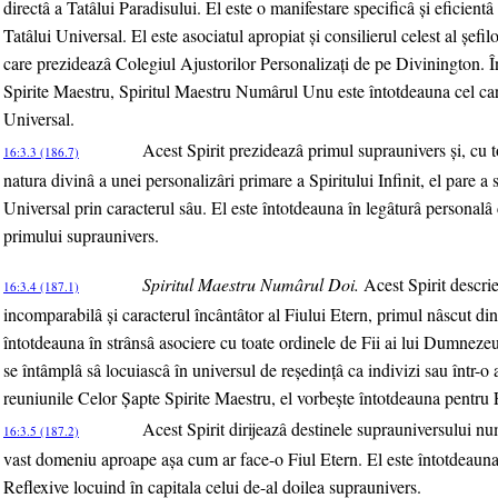
directâ a Tatâlui Paradisului. El este o manifestare specificâ şi eficientâ a
Tatâlui Universal. El este asociatul apropiat şi consilierul celest al şefil
care prezideazâ Colegiul Ajustorilor Personalizaţi de pe Divinington. Î
Spirite Maestru, Spiritul Maestru Numârul Unu este întotdeauna cel car
Universal.
Acest Spirit prezideazâ primul supraunivers şi, cu to
16:3.3 (186.7)
natura divinâ a unei personalizâri primare a Spiritului Infinit, el pare 
Universal prin caracterul sâu. El este întotdeauna în legâturâ personalâ 
primului supraunivers.
Spiritul Maestru Numârul Doi.
Acest Spirit descri
16:3.4 (187.1)
incomparabilâ şi caracterul încântâtor al Fiului Etern, primul nâscut din 
întotdeauna în strânsâ asociere cu toate ordinele de Fii ai lui Dumnezeu
se întâmplâ sâ locuiascâ în universul de reşedinţâ ca indivizi sau într-
reuniunile Celor Şapte Spirite Maestru, el vorbeşte întotdeauna pentru 
Acest Spirit dirijeazâ destinele suprauniversului n
16:3.5 (187.2)
vast domeniu aproape aşa cum ar face-o Fiul Etern. El este întotdeauna 
Reflexive locuind în capitala celui de-al doilea supraunivers.