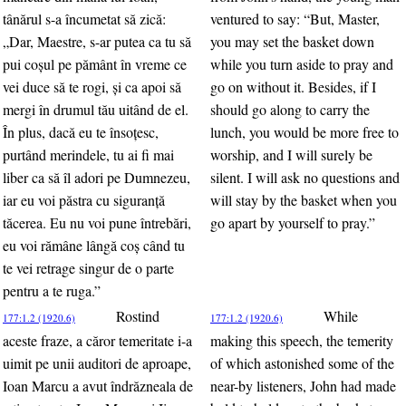
tânărul s-a încumetat să zică:
ventured to say: “But, Master,
„Dar, Maestre, s-ar putea ca tu să
you may set the basket down
pui coşul pe pământ în vreme ce
while you turn aside to pray and
vei duce să te rogi, şi ca apoi să
go on without it. Besides, if I
mergi în drumul tău uitând de el.
should go along to carry the
În plus, dacă eu te însoţesc,
lunch, you would be more free to
purtând merindele, tu ai fi mai
worship, and I will surely be
liber ca să îl adori pe Dumnezeu,
silent. I will ask no questions and
iar eu voi păstra cu siguranţă
will stay by the basket when you
tăcerea. Eu nu voi pune întrebări,
go apart by yourself to pray.”
eu voi rămâne lângă coş când tu
te vei retrage singur de o parte
pentru a te ruga.”
Rostind
While
177:1.2 (1920.6)
177:1.2 (1920.6)
aceste fraze, a căror temeritate i-a
making this speech, the temerity
uimit pe unii auditori de aproape,
of which astonished some of the
Ioan Marcu a avut îndrăzneala de
near-by listeners, John had made