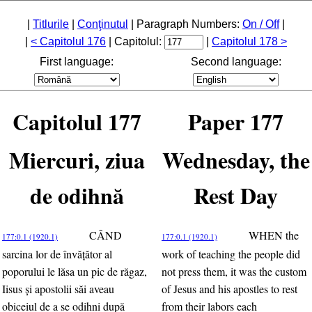
|
Titlurile
|
Conţinutul
| Paragraph Numbers:
On / Off
|
|
< Capitolul 176
| Capitolul:
|
Capitolul 178 >
First language:
Second language:
Capitolul 177
Paper 177
Miercuri, ziua
Wednesday, the
de odihnă
Rest Day
CÂND
WHEN the
177:0.1 (1920.1)
177:0.1 (1920.1)
sarcina lor de învăţător al
work of teaching the people did
poporului le lăsa un pic de răgaz,
not press them, it was the custom
Iisus şi apostolii săi aveau
of Jesus and his apostles to rest
obiceiul de a se odihni după
from their labors each