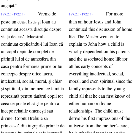
angajat.”
Vreme de
For more
177:2.5 (1922.3)
177:2.5 (1922.3)
peste un ceas, Iisus şi Ioan au
than an hour Jesus and John
continuat această discuţie despre
continued this discussion of home
viaţa de casă. Maestrul a
life. The Master went on to
continuat explicându-i lui Ioan că
explain to John how a child is
un copil depinde complet de
wholly dependent on his parents
părinţii lui şi de atmosfera din
and the associated home life for
casă pentru formarea primelor lui
all his early concepts of
concepte despre orice lucru,
everything intellectual, social,
intelectual, social, moral, şi chiar
moral, and even spiritual since the
şi spiritual, din moment ce familia
family represents to the young
reprezintă pentru tânărul copil tot
child all that he can first know of
ceea ce poate el să ştie pentru a
either human or divine
începe relaţiile omeneşti sau
relationships. The child must
divine. Copilul trebuie să
derive his first impressions of the
primească din îngrijirile primite de
universe from the mother’s care;
la mama lui primele sale impresii
he is wholly dependent on the