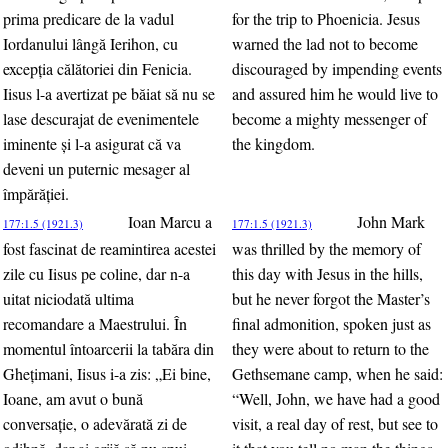
prima predicare de la vadul
for the trip to Phoenicia. Jesus
Iordanului lângă Ierihon, cu
warned the lad not to become
excepţia călătoriei din Fenicia.
discouraged by impending events
Iisus l-a avertizat pe băiat să nu se
and assured him he would live to
lase descurajat de evenimentele
become a mighty messenger of
iminente şi l-a asigurat că va
the kingdom.
deveni un puternic mesager al
împărăţiei.
Ioan Marcu a
John Mark
177:1.5 (1921.3)
177:1.5 (1921.3)
fost fascinat de reamintirea acestei
was thrilled by the memory of
zile cu Iisus pe coline, dar n-a
this day with Jesus in the hills,
uitat niciodată ultima
but he never forgot the Master’s
recomandare a Maestrului. În
final admonition, spoken just as
momentul întoarcerii la tabăra din
they were about to return to the
Gheţimani, Iisus i-a zis: „Ei bine,
Gethsemane camp, when he said:
Ioane, am avut o bună
“Well, John, we have had a good
conversaţie, o adevărată zi de
visit, a real day of rest, but see to