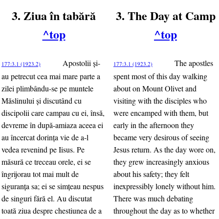
3. Ziua în tabără
3. The Day at Camp
^top
^top
Apostolii şi-
The apostles
177:3.1 (1923.2)
177:3.1 (1923.2)
au petrecut cea mai mare parte a
spent most of this day walking
zilei plimbându-se pe muntele
about on Mount Olivet and
Măslinului şi discutând cu
visiting with the disciples who
discipolii care campau cu ei, însă,
were encamped with them, but
devreme în după-amiaza aceea ei
early in the afternoon they
au încercat dorinţa vie de a-l
became very desirous of seeing
vedea revenind pe Iisus. Pe
Jesus return. As the day wore on,
măsură ce treceau orele, ei se
they grew increasingly anxious
îngrijorau tot mai mult de
about his safety; they felt
siguranţa sa; ei se simţeau nespus
inexpressibly lonely without him.
de singuri fără el. Au discutat
There was much debating
toată ziua despre chestiunea de a
throughout the day as to whether