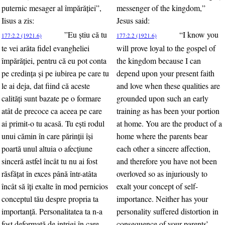
puternic mesager al împărăţiei”,
messenger of the kingdom,”
Iisus a zis:
Jesus said:
”Eu ştiu că tu
“I know you
177:2.2 (1921.6)
177:2.2 (1921.6)
te vei arăta fidel evangheliei
will prove loyal to the gospel of
împărăţiei, pentru că eu pot conta
the kingdom because I can
pe credinţa şi pe iubirea pe care tu
depend upon your present faith
le ai deja, dat fiind că aceste
and love when these qualities are
calităţi sunt bazate pe o formare
grounded upon such an early
atât de precoce ca aceea pe care
training as has been your portion
ai primit-o tu acasă. Tu eşti rodul
at home. You are the product of a
unui cămin în care părinţii îşi
home where the parents bear
poartă unul altuia o afecţiune
each other a sincere affection,
sinceră astfel încât tu nu ai fost
and therefore you have not been
răsfăţat în exces până într-atâta
overloved so as injuriously to
încât să îţi exalte în mod pernicios
exalt your concept of self-
conceptul tău despre propria ta
importance. Neither has your
importanţă. Personalitatea ta n-a
personality suffered distortion in
fost deformată de intrigi în care
consequence of your parents’