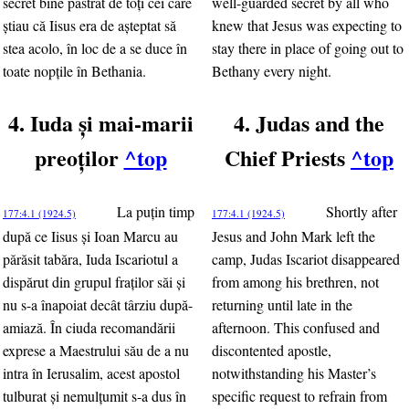
secret bine păstrat de toţi cei care
well-guarded secret by all who
ştiau că Iisus era de aşteptat să
knew that Jesus was expecting to
stea acolo, în loc de a se duce în
stay there in place of going out to
toate nopţile în Bethania.
Bethany every night.
4. Iuda şi mai-marii
4. Judas and the
preoţilor
^top
Chief Priests
^top
La puţin timp
Shortly after
177:4.1 (1924.5)
177:4.1 (1924.5)
după ce Iisus şi Ioan Marcu au
Jesus and John Mark left the
părăsit tabăra, Iuda Iscariotul a
camp, Judas Iscariot disappeared
dispărut din grupul fraţilor săi şi
from among his brethren, not
nu s-a înapoiat decât târziu după-
returning until late in the
amiază. În ciuda recomandării
afternoon. This confused and
exprese a Maestrului său de a nu
discontented apostle,
intra în Ierusalim, acest apostol
notwithstanding his Master’s
tulburat şi nemulţumit s-a dus în
specific request to refrain from