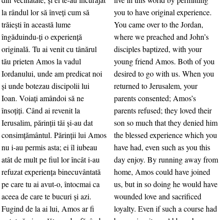
la rândul lor să înveţi cum să
you to have original experience.
trăieşti în această lume
You came over to the Jordan,
îngăduindu-ţi o experienţă
where we preached and John’s
originală. Tu ai venit cu tânărul
disciples baptized, with your
tău prieten Amos la vadul
young friend Amos. Both of you
Iordanului, unde am predicat noi
desired to go with us. When you
şi unde botezau discipolii lui
returned to Jerusalem, your
Ioan. Voiaţi amândoi să ne
parents consented; Amos’s
însoţiţi. Când ai revenit la
parents refused; they loved their
Ierusalim, părinţii tăi şi-au dat
son so much that they denied him
consimţământul. Părinţii lui Amos
the blessed experience which you
nu i-au permis asta; ei îl iubeau
have had, even such as you this
atât de mult pe fiul lor încât i-au
day enjoy. By running away from
refuzat experienţa binecuvântată
home, Amos could have joined
pe care tu ai avut-o, întocmai ca
us, but in so doing he would have
aceea de care te bucuri şi azi.
wounded love and sacrificed
Fugind de la ai lui, Amos ar fi
loyalty. Even if such a course had