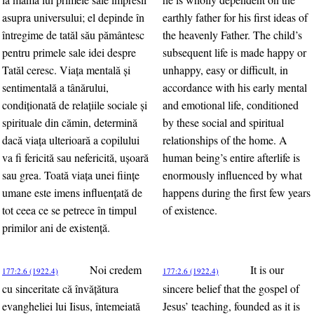
asupra universului; el depinde în
earthly father for his first ideas of
întregime de tatăl său pământesc
the heavenly Father. The child’s
pentru primele sale idei despre
subsequent life is made happy or
Tatăl ceresc. Viaţa mentală şi
unhappy, easy or difficult, in
sentimentală a tânărului,
accordance with his early mental
condiţionată de relaţiile sociale şi
and emotional life, conditioned
spirituale din cămin, determină
by these social and spiritual
dacă viaţa ulterioară a copilului
relationships of the home. A
va fi fericită sau nefericită, uşoară
human being’s entire afterlife is
sau grea. Toată viaţa unei fiinţe
enormously influenced by what
umane este imens influenţată de
happens during the first few years
tot ceea ce se petrece în timpul
of existence.
primilor ani de existenţă.
Noi credem
It is our
177:2.6 (1922.4)
177:2.6 (1922.4)
cu sinceritate că învăţătura
sincere belief that the gospel of
evangheliei lui Iisus, întemeiată
Jesus’ teaching, founded as it is