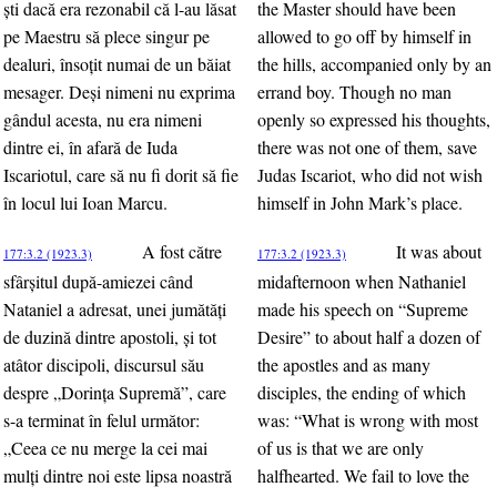
şti dacă era rezonabil că l-au lăsat
the Master should have been
pe Maestru să plece singur pe
allowed to go off by himself in
dealuri, însoţit numai de un băiat
the hills, accompanied only by an
mesager. Deşi nimeni nu exprima
errand boy. Though no man
gândul acesta, nu era nimeni
openly so expressed his thoughts,
dintre ei, în afară de Iuda
there was not one of them, save
Iscariotul, care să nu fi dorit să fie
Judas Iscariot, who did not wish
în locul lui Ioan Marcu.
himself in John Mark’s place.
A fost către
It was about
177:3.2 (1923.3)
177:3.2 (1923.3)
sfârşitul după-amiezei când
midafternoon when Nathaniel
Nataniel a adresat, unei jumătăţi
made his speech on “Supreme
de duzină dintre apostoli, şi tot
Desire” to about half a dozen of
atâtor discipoli, discursul său
the apostles and as many
despre „Dorinţa Supremă”, care
disciples, the ending of which
s-a terminat în felul următor:
was: “What is wrong with most
„Ceea ce nu merge la cei mai
of us is that we are only
mulţi dintre noi este lipsa noastră
halfhearted. We fail to love the