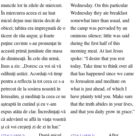
muncile lor în zilele de miercuri.
Wednesday. On this particular
În miercurea aceea ei au luat
Wednesday they ate breakfast
micul dejun mai târziu decât de
somewhat later than usual, and
obicei; tabăra era impregnată de o
the camp was pervaded by an
tăcere de rău augur, şi foarte
ominous silence; little was said
puţine cuvinte s-au pronunţat în
during the first half of this
această primă jumătate din masa
morning meal. At last Jesus
de dimineaţă. În cele din urmă,
spoke: “I desire that you rest
Iisus a zis: „Doresc ca voi să vă
today. Take time to think over all
odihniţi astăzi. Acordaţi-vă timp
that has happened since we came
pentru a reflecta la tot ceea ce s-a
to Jerusalem and meditate on
petrecut de la sosirea noastră în
what is just ahead, of which I
Ierusalim, şi meditaţi la ceea ce ne
have plainly told you. Make sure
aşteaptă în curând şi eu v-am
that the truth abides in your lives,
expus atâta de clar. Încredinţaţi-vă
and that you daily grow in grace.”
că adevărul se află în viaţa voastră
şi că voi creşteţi zi de zi în har.”
După micul
After
177:0.2 (1920.2)
177:0.2 (1920.2)