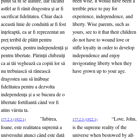
putut să ni se alăture, dar făcând
been wise, it would have been a
astfel ar fi rănit dragostea şi ar fi
terrible price to pay for
sacrificat fidelitatea. Chiar dacă
experience, independence, and
această linie de conduită ar fi fost
liberty. Wise parents, such as
înţeleaptă, ea ar fi reprezentat un
yours, see to it that their children
preţ teribil de plătit pentru
do not have to wound love or
experienţă, pentru independenţă şi
stifle loyalty in order to develop
pentru libertate. Părinţii chibzuiţi
independence and enjoy
ca ai tăi veghează ca copiii lor să
invigorating liberty when they
nu trebuiască să rănească
have grown up to your age.
dragostea sau să înăbuşe
fidelitatea pentru a dezvolta
independenţa şi a se bucura de o
libertate fortifiantă când vor fi
atins vârsta ta.
”Iubirea,
“Love, John,
177:2.3 (1922.1)
177:2.3 (1922.1)
Ioane, este realitatea supremă a
is the supreme reality of the
universului atunci când este dată
universe when bestowed by all-