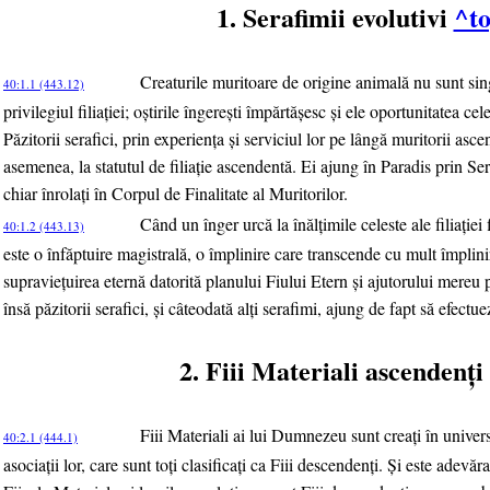
1. Serafimii evolutivi
^t
Creaturile muritoare de origine animală nu sunt sin
40:1.1 (443.12)
privilegiul filiaţiei; oştirile îngereşti împărtăşesc şi ele oportunitatea ce
Păzitorii serafici, prin experienţa şi serviciul lor pe lângă muritorii asc
asemenea, la statutul de filiaţie ascendentă. Ei ajung în Paradis prin Ser
chiar înrolaţi în Corpul de Finalitate al Muritorilor.
Când un înger urcă la înălţimile celeste ale filiaţie
40:1.2 (443.13)
este o înfăptuire magistrală, o împlinire care transcende cu mult împlini
supravieţuirea eternă datorită planului Fiului Etern şi ajutorului mereu p
însă păzitorii serafici, şi câteodată alţi serafimi, ajung de fapt să efec
2. Fiii Materiali ascendenţi
Fiii Materiali ai lui Dumnezeu sunt creaţi în unive
40:2.1 (444.1)
asociaţii lor, care sunt toţi clasificaţi ca Fiii descendenţi. Şi este adevăr