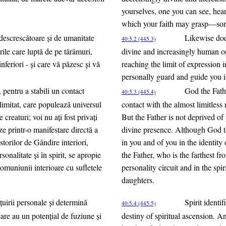
yourselves, one you can see, hear
which your faith may grasp—son
 descrescătoare şi de umanitate
Likewise does
40:5.2 (445.3)
rile care luptă de pe tărâmuri,
divine and increasingly human ord
inferiori - şi care vă păzesc şi vă
reaching the limit of expressio
personally guard and guide you in
pentru a stabili un contact
God the Fath
40:5.3 (445.4)
limitat, care populează universul
contact with the almost limitless
 creaturi; voi nu aţi fost privaţi
But the Father is not deprived of
 printr-o manifestare directă a
divine presence. Although God th
ustorilor de Gândire interiori,
in you and of you in the identit
sonalitate şi în spirit, se apropie
the Father, who is the farthest fr
 comuniunii interioare cu sufletele
personality circuit and in the sp
daughters.
eţuirii personale şi determină
Spirit identi
40:5.4 (445.5)
care au un potenţial de fuziune şi
destiny of spiritual ascension. An