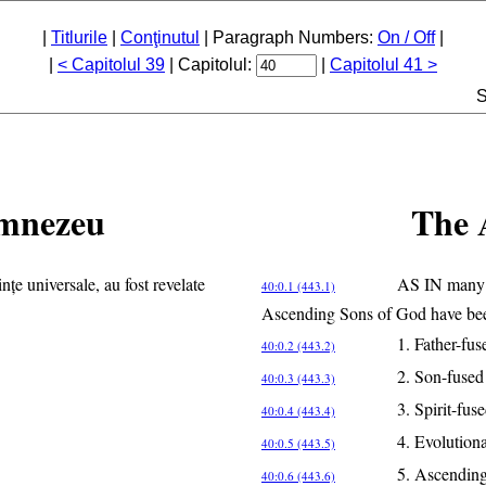
|
Titlurile
|
Conţinutul
| Paragraph Numbers:
On / Off
|
|
< Capitolul 39
| Capitolul:
|
Capitolul 41 >
S
umnezeu
The 
e universale, au fost revelate
AS IN many o
40:0.1 (443.1)
Ascending Sons of God have bee
1. Father-fus
40:0.2 (443.2)
2. Son-fused
40:0.3 (443.3)
3. Spirit-fus
40:0.4 (443.4)
4. Evolution
40:0.5 (443.5)
5. Ascending
40:0.6 (443.6)