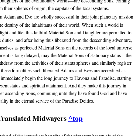
aughters of the evolutionary worlds—are descending Sons, coming
their spheres of origin, the capitals of the local systems.
 Adam and Eve are wholly successful in their joint planetary mission
the destiny of the inhabitants of their world. When such a world is
light and life, this faithful Material Son and Daughter are permitted to
ve duties, and after being thus liberated from the descending adventure,
emselves as perfected Material Sons on the records of the local universe.
ent is long delayed, may the Material Sons of stationary status—the
hdraw from the activities of their status spheres and similarly register
 these formalities such liberated Adams and Eves are accredited as
mmediately begin the long journey to Havona and Paradise, starting
resent status and spiritual attainment. And they make this journey in
er ascending Sons, continuing until they have found God and have
ity in the eternal service of the Paradise Deities.
Translated Midwayers
^top
rived of the immediate benefits of the planetary bestowals of the