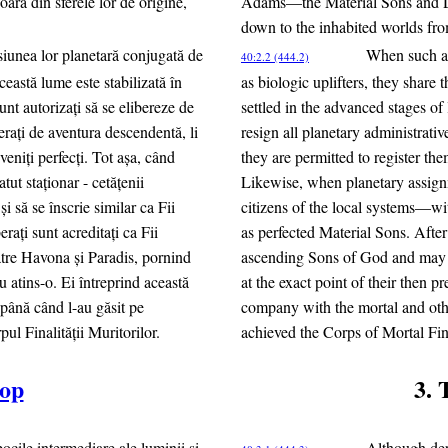
oară din sferele lor de origine,
Adams—the Material Sons and D
down to the inhabited worlds from 
iunea lor planetară conjugată de
When such an
40:2.2 (444.2)
ceastă lume este stabilizată în
as biologic uplifters, they share 
 sunt autorizaţi să se elibereze de
settled in the advanced stages of 
beraţi de aventura descendentă, li
resign all planetary administrati
veniţi perfecţi. Tot aşa, când
they are permitted to register th
atut staţionar - cetăţenii
Likewise, when planetary assignm
 şi să se înscrie similar ca Fii
citizens of the local systems—wit
raţi sunt acreditaţi ca Fii
as perfected Material Sons. After
ătre Havona şi Paradis, pornind
ascending Sons of God and may i
au atins-o. Ei întreprind această
at the exact point of their then p
 până când l-au găsit pe
company with the mortal and oth
ul Finalităţii Muritorilor.
achieved the Corps of Mortal Final
op
3. 
ocile intermediare ale luminii şi
Although dep