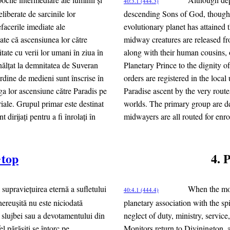
40:3.1 (444.3)
liberate de sarcinile lor
descending Sons of God, though t
facerile imediate ale
evolutionary planet has attained t
ate că ascensiunea lor către
midway creatures are released fr
tate cu verii lor umani în ziua în
along with their human cousins, o
înălţat la demnitatea de Suveran
Planetary Prince to the dignity o
ordine de medieni sunt înscrise în
orders are registered in the loc
ga lor ascensiune către Paradis pe
Paradise ascent by the very route
riale. Grupul primar este destinat
worlds. The primary group are de
 dirijaţi pentru a fi înrolaţi în
midwayers are all routed for enro
^top
4. 
upravieţuirea eternă a sufletului
When the mort
40:4.1 (444.4)
 nereuşită nu este niciodată
planetary association with the spi
, a slujbei sau a devotamentului din
neglect of duty, ministry, service
l părăsiţi se întorc pe
Monitors return to Divinington, 