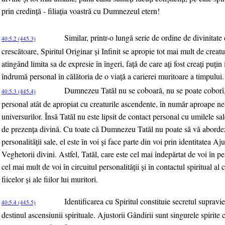
prin credinţă - filiaţia voastră cu Dumnezeul etern!
Similar, printr-o lungă serie de ordine de divinitate
40:5.2 (445.3)
crescătoare, Spiritul Originar şi Infinit se apropie tot mai mult de creatu
atingând limita sa de expresie în îngeri, faţă de care aţi fost creaţi puţin 
îndrumă personal în călătoria de o viaţă a carierei muritoare a timpului.
Dumnezeu Tatăl nu se coboară, nu se poate coborî, 
40:5.3 (445.4)
personal atât de apropiat cu creaturile ascendente, în număr aproape ne
universurilor. Însă Tatăl nu este lipsit de contact personal cu umilele sale
de prezenţa divină. Cu toate că Dumnezeu Tatăl nu poate să vă abordeze
personalităţii sale, el este în voi şi face parte din voi prin identitatea Aj
Veghetorii divini. Astfel, Tatăl, care este cel mai îndepărtat de voi în per
cel mai mult de voi în circuitul personalităţii şi în contactul spiritual al
fiicelor şi ale fiilor lui muritori.
Identificarea cu Spiritul constituie secretul supravi
40:5.4 (445.5)
destinul ascensiunii spirituale. Ajustorii Gândirii sunt singurele spirite 