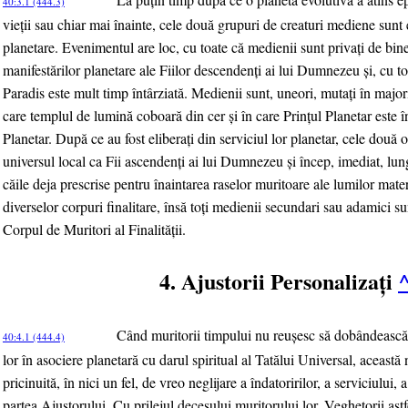
40:3.1 (444.3)
vieţii sau chiar mai înainte, cele două grupuri de creaturi mediene sunt e
planetare. Evenimentul are loc, cu toate că medienii sunt privaţi de bine
manifestărilor planetare ale Fiilor descendenţi ai lui Dumnezeu şi, cu to
Paradis este mult timp întârziată. Medienii sunt, uneori, mutaţi în majori
care templul de lumină coboară din cer şi în care Prinţul Planetar este 
Planetar. După ce au fost eliberaţi din serviciul lor planetar, cele două 
universul local ca Fii ascendenţi ai lui Dumnezeu şi încep, imediat, lun
căile deja prescrise pentru înaintarea raselor muritoare ale lumilor mate
diverselor corpuri finalitare, însă toţi medienii secundari sau adamici sunt
Corpul de Muritori al Finalităţii.
4. Ajustorii Personalizaţi
Când muritorii timpului nu reuşesc să dobândească s
40:4.1 (444.4)
lor în asociere planetară cu darul spiritual al Tatălui Universal, această
pricinuită, în nici un fel, de vreo neglijare a îndatoririlor, a serviciului
partea Ajustorului. Cu prilejul decesului muritorului lor, Veghetorii astfe