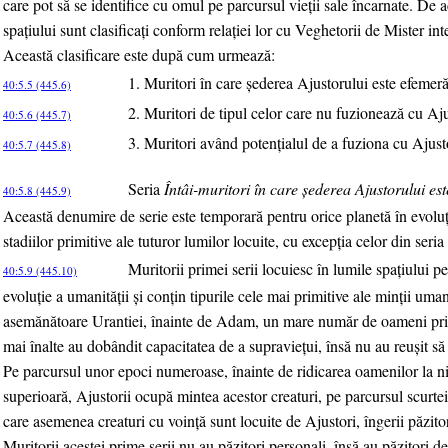
care pot să se identifice cu omul pe parcursul vieţii sale încarnate. De a
spaţiului sunt clasificaţi conform relaţiei lor cu Veghetorii de Mister inte
Această clasificare este după cum urmează:
1. Muritori în care şederea Ajustorului este efemeră
40:5.5 (445.6)
2. Muritori de tipul celor care nu fuzionează cu Aju
40:5.6 (445.7)
3. Muritori având potenţialul de a fuziona cu Ajusto
40:5.7 (445.8)
Seria
Întâi-muritori în care şederea Ajustorului est
40:5.8 (445.9)
Această denumire de serie este temporară pentru orice planetă în evoluţi
stadiilor primitive ale tuturor lumilor locuite, cu excepţia celor din seria
Muritorii primei serii locuiesc în lumile spaţiului pe
40:5.9 (445.10)
evoluţie a umanităţii şi conţin tipurile cele mai primitive ale minţii um
asemănătoare Urantiei, înainte de Adam, un mare număr de oameni primi
mai înalte au dobândit capacitatea de a supravieţui, însă nu au reuşit să
Pe parcursul unor epoci numeroase, înainte de ridicarea oamenilor la niv
superioară, Ajustorii ocupă mintea acestor creaturi, pe parcursul scurtei l
care asemenea creaturi cu voinţă sunt locuite de Ajustori, îngerii păzitor
Muritorii acestei prime serii nu au păzitori personali, însă au păzitori d