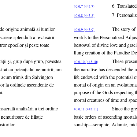
6. Translate
40:0.7 (443.7)
7. Personaliz
40:0.8 (443.8)
 de origine animală ai lumilor
The story of 
40:0.9 (443.9)
scriere splendidă a revărsării
worlds to the Personalized Adjuste
uror epocilor şi peste toate
bestowal of divine love and graci
flung creation of the Paradise Dei
ăţii şi, grup după grup, povestea
These presen
40:0.10 (443.10)
strat cu potenţialul nemuririi; am
the narrative has descended the un
nt acum trimis din Salvington
life endowed with the potential
itor la ordinele ascendente de
mortal of origin on an evolutiona
i.
purpose of the Gods respecting t
mortal creatures of time and spac
sacrată analizării a trei ordine
Since the gre
40:0.11 (443.11)
nemuritoare de filiaţie
basic orders of ascending mortals
storilor.
sonship—seraphic, Adamic, midw