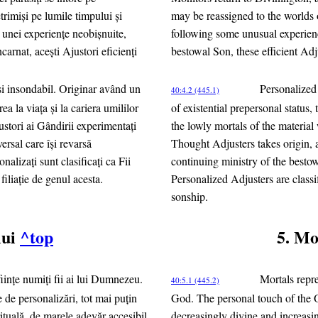
trimişi pe lumile timpului şi
may be reassigned to the worlds o
a unei experienţe neobişnuite,
following some unusual experienc
carnat, aceşti Ajustori eficienţi
bestowal Son, these efficient Adj
 şi insondabil. Originar având un
Personalized
40:4.2 (445.1)
rea la viaţa şi la cariera umililor
of existential prepersonal status,
ustori ai Gândirii experimentaţi
the lowly mortals of the materia
versal care îşi revarsă
Thought Adjusters takes origin, a
nalizaţi sunt clasificaţi ca Fii
continuing ministry of the bestow
iliaţie de genul acesta.
Personalized Adjusters are classi
sonship.
lui
^top
5. Mo
fiinţe numiţi fii ai lui Dumnezeu.
Mortals repre
40:5.1 (445.2)
e de personalizări, tot mai puţin
God. The personal touch of the O
rituală, de marele adevăr accesibil
decreasingly divine and increasi