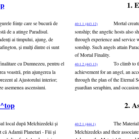
op
1. 
gurele fiinţe care se bucură de
Mortal creatu
40:1.1 (443.12)
lestă de a atinge Paradisul.
sonship; the angelic hosts also s
endenţi ai timpului, ajung, de
through experience and service wi
afington, şi mulţi dintre ei sunt
sonship. Such angels attain Par
of Mortal Finality.
i finalitare cu Dumnezeu, pentru el
To climb to t
40:1.2 (443.13)
rea voastră, prin ajungerea la
achievement for an angel, an acc
rezent al Ajustorului interior;
through the plan of the Eternal S
tueze asemenea ascensiuni.
guardian seraphim, and occasional
^top
2. A
rsul local după Melchizedeki şi
The Material 
40:2.1 (444.1)
at că Adamii Planetari - Fiii şi
Melchizedeks and their associate