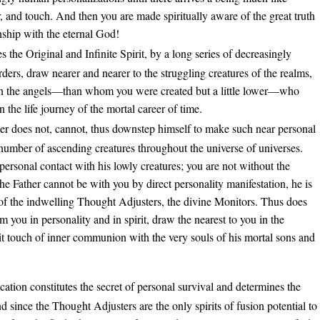
, and touch. And then you are made spiritually aware of the great truth
ship with the eternal God!
 the Original and Infinite Spirit, by a long series of decreasingly
ers, draw nearer and nearer to the struggling creatures of the realms,
n in the angels—than whom you were created but a little lower—who
 the life journey of the mortal career of time.
er does not, cannot, thus downstep himself to make such near personal
 number of ascending creatures throughout the universe of universes.
 personal contact with his lowly creatures; you are not without the
e Father cannot be with you by direct personality manifestation, he is
y of the indwelling Thought Adjusters, the divine Monitors. Thus does
om you in personality and in spirit, draw the nearest to you in the
irit touch of inner communion with the very souls of his mortal sons and
fication constitutes the secret of personal survival and determines the
d since the Thought Adjusters are the only spirits of fusion potential to