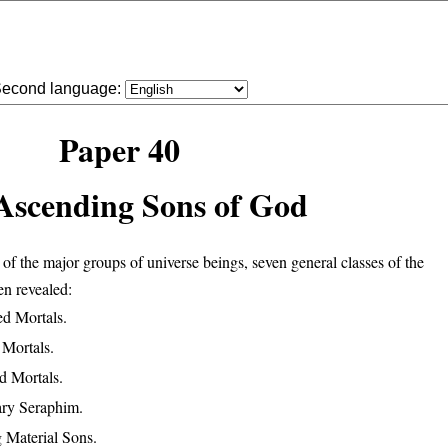
econd language:
Paper 40
Ascending Sons of God
f the major groups of universe beings, seven general classes of the
n revealed:
ed Mortals.
 Mortals.
ed Mortals.
ary Seraphim.
 Material Sons.