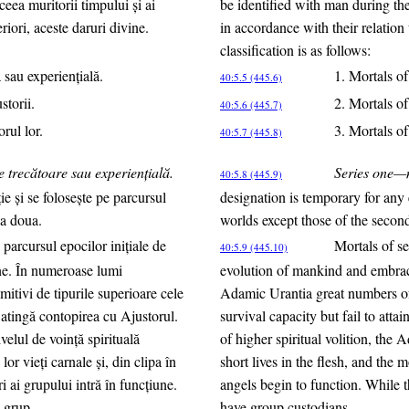
ceea muritorii timpului şi ai
be identified with man during the 
riori, aceste daruri divine.
in accordance with their relation
classification is as follows:
 sau experienţială.
1. Mortals of
40:5.5 (445.6)
storii.
2. Mortals of
40:5.6 (445.7)
rul lor.
3. Mortals of
40:5.7 (445.8)
e trecătoare sau experienţială.
Series one—mo
40:5.8 (445.9)
e şi se foloseşte pe parcursul
designation is temporary for any 
 a doua.
worlds except those of the second
 parcursul epocilor iniţiale de
Mortals of se
40:5.9 (445.10)
ane. În numeroase lumi
evolution of mankind and embrac
tivi de tipurile superioare cele
Adamic Urantia great numbers of
 atingă contopirea cu Ajustorul.
survival capacity but fail to atta
elul de voinţă spirituală
of higher spiritual volition, the 
or vieţi carnale şi, din clipa în
short lives in the flesh, and the
i ai grupului intră în funcţiune.
angels begin to function. While t
e grup.
have group custodians.