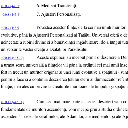
6. Medieni Transferaţi.
40:0.7 (443.7)
7. Ajustori Personalizaţi.
40:0.8 (443.8)
Povestea acestor fiinţe, de la cei mai umili muritori
40:0.9 (443.9)
evolutive, până la Ajustorii Personalizaţi ai Tatălui Universal oferă o de
neîncetate a iubirii divine şi a bunăvoinţei îngăduitoare, de-a lungul tut
universurile vastei creaţii a Deităţilor Paradisului.
Aceste expuneri au început printr-o descriere a Deit
40:0.10 (443.10)
a urmat scara universală a fiinţelor vii până la ordinul cel mai umil înze
fost în trecut un muritor originar al unei lumi evolutive a spaţiului - su
pentru a face şi a continua descrierea ţelului etern al dumnezeilor refer
filiaţie, mai ales cu privire la creaturile muritoare ale timpului şi spaţiulu
Cum cea mai mare parte a acestei descrieri va fi con
40:0.11 (443.11)
fundamentale de muritori ascendenţi, vom începe prin a studia ordinele 
ascendentă - cele ale serafimilor, ale Adamilor, ale medienilor şi ale Aju