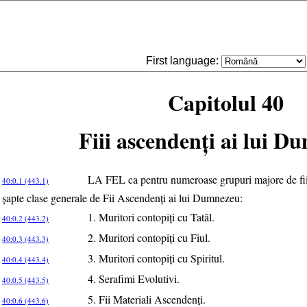
First language:
Capitolul 40
Fiii ascendenţi ai lui D
LA FEL ca pentru numeroase grupuri majore de fiinţ
40:0.1 (443.1)
şapte clase generale de Fii Ascendenţi ai lui Dumnezeu:
1. Muritori contopiţi cu Tatăl.
40:0.2 (443.2)
2. Muritori contopiţi cu Fiul.
40:0.3 (443.3)
3. Muritori contopiţi cu Spiritul.
40:0.4 (443.4)
4. Serafimi Evolutivi.
40:0.5 (443.5)
5. Fii Materiali Ascendenţi.
40:0.6 (443.6)