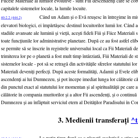
Fiicele Materiale ai lumilor evolutive - sunt Fiii descendenţi care se cob
capitalele sistemelor locale, la lumile locuite.
Când un Adam şi o Evă reuşesc în întregime în mis
40:2.2 (444.2)
elevatori biologici, ei împărtăşesc destinul locuitorilor lumii lor. Când a
stadiile avansate ale luminii şi vieţii, aceşti fideli Fiii şi Fiice Materiali
toate funcţiunile lor administrative planetare. După ce au fost astfel eli
se permite să se înscrie în registrele universului local ca Fii Materiali de
trimiterea lor pe o planetă a fost mult timp întârziată, Fiii Materiali de st
sistemelor locale - pot să se retragă din activităţile sferelor statutului lor
Materiali deveniţi perfecţi. După aceste formalităţi, Adamii şi Evele elibe
ascendenţi ai lui Dumnezeu, şi pot începe imediat lunga lor călătorie c
din punctul exact al statutului lor momentan şi al spiritualităţii pe care 
călătorie în compania muritorilor şi a altor Fii ascendenţi, şi o continuă
Dumnezeu şi au înfăptuit serviciul etern al Deităţilor Paradisului în Corp
3. Medienii transferaţi
^t
La puţin timp după ce o planetă evolutivă a atins ep