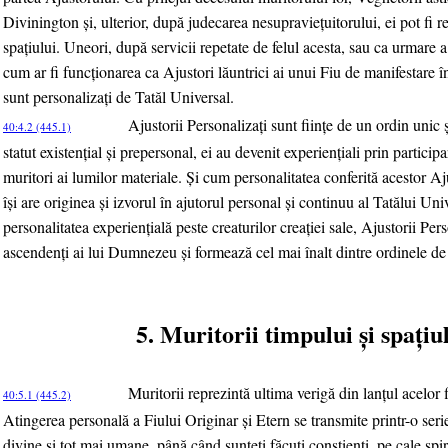
Divinington şi, ulterior, după judecarea nesupravieţuitorului, ei pot fi re
spaţiului. Uneori, după servicii repetate de felul acesta, sau ca urmare 
cum ar fi funcţionarea ca Ajustori lăuntrici ai unui Fiu de manifestare în
sunt personalizaţi de Tatăl Universal.
Ajustorii Personalizaţi sunt fiinţe de un ordin unic
40:4.2 (445.1)
statut existenţial şi prepersonal, ei au devenit experienţiali prin participa
muritori ai lumilor materiale. Şi cum personalitatea conferită acestor Aj
îşi are originea şi izvorul în ajutorul personal şi continuu al Tatălui Uni
personalitatea experienţială peste creaturilor creaţiei sale, Ajustorii Perso
ascendenţi ai lui Dumnezeu şi formează cel mai înalt dintre ordinele de f
5. Muritorii timpului şi spaţiu
Muritorii reprezintă ultima verigă din lanţul acelor 
40:5.1 (445.2)
Atingerea personală a Fiului Originar şi Etern se transmite printr-o seri
divine şi tot mai umane, până când sunteţi făcuţi conştienţi, pe cale spi