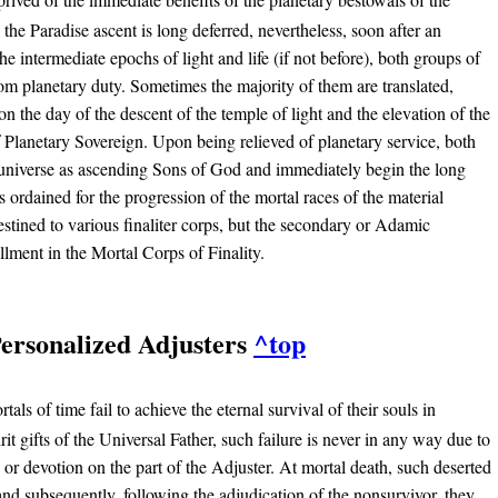
he Paradise ascent is long deferred, nevertheless, soon after an
he intermediate epochs of light and life (if not before), both groups of
om planetary duty. Sometimes the majority of them are translated,
n the day of the descent of the temple of light and the elevation of the
f Planetary Sovereign. Upon being relieved of planetary service, both
al universe as ascending Sons of God and immediately begin the long
s ordained for the progression of the mortal races of the material
stined to various finaliter corps, but the secondary or Adamic
llment in the Mortal Corps of Finality.
Personalized Adjusters
^top
als of time fail to achieve the eternal survival of their souls in
rit gifts of the Universal Father, such failure is never in any way due to
, or devotion on the part of the Adjuster. At mortal death, such deserted
and subsequently, following the adjudication of the nonsurvivor, they