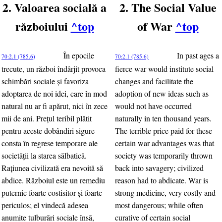
2. Valoarea socială a
2. The Social Value
războiului
^top
of War
^top
În epocile
In past ages a
70:2.1 (785.6)
70:2.1 (785.6)
trecute, un război îndârjit provoca
fierce war would institute social
schimbări sociale şi favoriza
changes and facilitate the
adoptarea de noi idei, care în mod
adoption of new ideas such as
natural nu ar fi apărut, nici în zece
would not have occurred
mii de ani. Preţul teribil plătit
naturally in ten thousand years.
pentru aceste dobândiri sigure
The terrible price paid for these
consta în regrese temporare ale
certain war advantages was that
societăţii la starea sălbatică.
society was temporarily thrown
Raţiunea civilizată era nevoită să
back into savagery; civilized
abdice. Războiul este un remediu
reason had to abdicate. War is
puternic foarte costisitor şi foarte
strong medicine, very costly and
periculos; el vindecă adesea
most dangerous; while often
anumite tulburări sociale însă,
curative of certain social