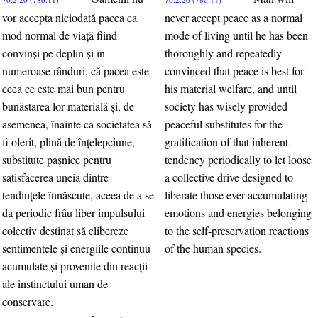
vor accepta niciodată pacea ca
never accept peace as a normal
mod normal de viaţă fiind
mode of living until he has been
convinşi pe deplin şi în
thoroughly and repeatedly
numeroase rânduri, că pacea este
convinced that peace is best for
ceea ce este mai bun pentru
his material welfare, and until
bunăstarea lor materială şi, de
society has wisely provided
asemenea, înainte ca societatea să
peaceful substitutes for the
fi oferit, plină de înţelepciune,
gratification of that inherent
substitute paşnice pentru
tendency periodically to let loose
satisfacerea uneia dintre
a collective drive designed to
tendinţele înnăscute, aceea de a se
liberate those ever-accumulating
da periodic frâu liber impulsului
emotions and energies belonging
colectiv destinat să elibereze
to the self-preservation reactions
sentimentele şi energiile continuu
of the human species.
acumulate şi provenite din reacţii
ale instinctului uman de
conservare.