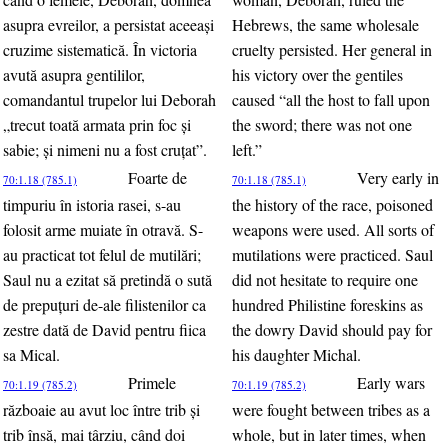
asupra evreilor, a persistat aceeaşi
Hebrews, the same wholesale
cruzime sistematică. În victoria
cruelty persisted. Her general in
avută asupra gentililor,
his victory over the gentiles
comandantul trupelor lui Deborah
caused “all the host to fall upon
„trecut toată armata prin foc şi
the sword; there was not one
sabie; şi nimeni nu a fost cruţat”.
left.”
Foarte de
Very early in
70:1.18 (785.1)
70:1.18 (785.1)
timpuriu în istoria rasei, s-au
the history of the race, poisoned
folosit arme muiate în otravă. S-
weapons were used. All sorts of
au practicat tot felul de mutilări;
mutilations were practiced. Saul
Saul nu a ezitat să pretindă o sută
did not hesitate to require one
de prepuţuri de-ale filistenilor ca
hundred Philistine foreskins as
zestre dată de David pentru fiica
the dowry David should pay for
sa Mical.
his daughter Michal.
Primele
Early wars
70:1.19 (785.2)
70:1.19 (785.2)
războaie au avut loc între trib şi
were fought between tribes as a
trib însă, mai târziu, când doi
whole, but in later times, when