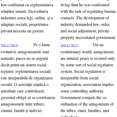
fost confruntat cu reglementarea
living than he was confronted
relaţiilor umane. Dezvoltarea
with the task of regulating human
industriei cerea legi, ordine, şi o
contacts. The development of
adaptare socială; proprietatea
industry demanded law, order,
privată necesita un guvern.
and social adjustment; private
property necessitated government.
Pe o lume
On an
70:0.2 (783.2)
70:0.2 (783.2)
evolutivă, antagonismele sunt
evolutionary world, antagonisms
naturale; pacea nu se asigură
are natural; peace is secured only
decât printr-un sistem social
by some sort of social regulative
reglator; reglementarea socială
system. Social regulation is
este inseparabilă de organizarea
inseparable from social
socială. O asociaţie implică o
organization; association implies
autoritate care controlează;
some controlling authority.
guvernul obligă să se coordoneze
Government compels the co-
antagonismele între triburi,
ordination of the antagonisms of
clanuri, familii şi indivizi.
the tribes, clans, families, and
individuals.