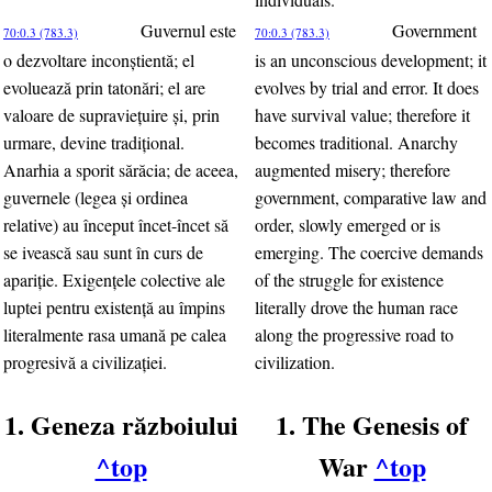
Guvernul este
Government
70:0.3 (783.3)
70:0.3 (783.3)
o dezvoltare inconştientă; el
is an unconscious development; it
evoluează prin tatonări; el are
evolves by trial and error. It does
valoare de supravieţuire şi, prin
have survival value; therefore it
urmare, devine tradiţional.
becomes traditional. Anarchy
Anarhia a sporit sărăcia; de aceea,
augmented misery; therefore
guvernele (legea şi ordinea
government, comparative law and
relative) au început încet-încet să
order, slowly emerged or is
se ivească sau sunt în curs de
emerging. The coercive demands
apariţie. Exigenţele colective ale
of the struggle for existence
luptei pentru existenţă au împins
literally drove the human race
literalmente rasa umană pe calea
along the progressive road to
progresivă a civilizaţiei.
civilization.
1. Geneza războiului
1. The Genesis of
^top
War
^top