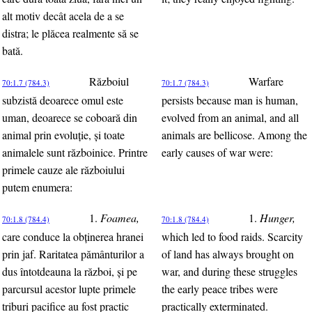
alt motiv decât acela de a se
distra; le plăcea realmente să se
bată.
Războiul
Warfare
70:1.7 (784.3)
70:1.7 (784.3)
subzistă deoarece omul este
persists because man is human,
uman, deoarece se coboară din
evolved from an animal, and all
animal prin evoluţie, şi toate
animals are bellicose. Among the
animalele sunt războinice. Printre
early causes of war were:
primele cauze ale războiului
putem enumera:
1.
Foamea,
1.
Hunger,
70:1.8 (784.4)
70:1.8 (784.4)
care conduce la obţinerea hranei
which led to food raids. Scarcity
prin jaf. Raritatea pământurilor a
of land has always brought on
dus întotdeauna la război, şi pe
war, and during these struggles
parcursul acestor lupte primele
the early peace tribes were
triburi pacifice au fost practic
practically exterminated.