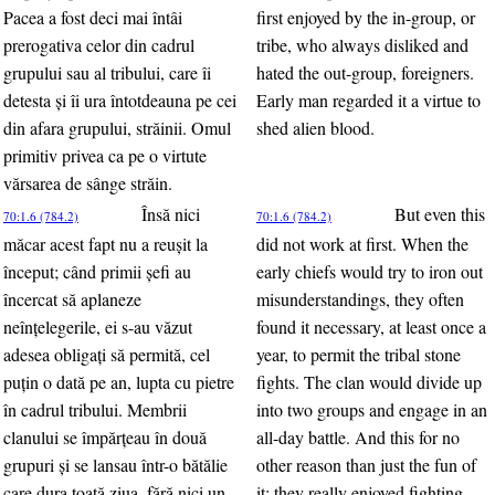
Pacea a fost deci mai întâi
first enjoyed by the in-group, or
prerogativa celor din cadrul
tribe, who always disliked and
grupului sau al tribului, care îi
hated the out-group, foreigners.
detesta şi îi ura întotdeauna pe cei
Early man regarded it a virtue to
din afara grupului, străinii. Omul
shed alien blood.
primitiv privea ca pe o virtute
vărsarea de sânge străin.
Însă nici
But even this
70:1.6 (784.2)
70:1.6 (784.2)
măcar acest fapt nu a reuşit la
did not work at first. When the
început; când primii şefi au
early chiefs would try to iron out
încercat să aplaneze
misunderstandings, they often
neînţelegerile, ei s-au văzut
found it necessary, at least once a
adesea obligaţi să permită, cel
year, to permit the tribal stone
puţin o dată pe an, lupta cu pietre
fights. The clan would divide up
în cadrul tribului. Membrii
into two groups and engage in an
clanului se împărţeau în două
all-day battle. And this for no
grupuri şi se lansau într-o bătălie
other reason than just the fun of
care dura toată ziua, fără nici un
it; they really enjoyed fighting.