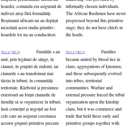
hoardei, comanda era asigurată de
informally chosen individuals.
indivizi aleşi fără formalităţi.
The African Bushmen have never
Boşimanii africani nu au depăşit
progressed beyond this primitive
niciodată acest stadiu primitiv;
stage; they do not have chiefs in
hoardele lor nu au conducători.
the horde.
Familiile s-au
Families
70:3.3 (787.3)
70:3.3 (787.3)
unit, prin legături de sânge, în
became united by blood ties in
clanuri, în grupări de rudenii, iar
clans, aggregations of kinsmen;
clanurile s-au transformat mai
and these subsequently evolved
târziu în triburi, în comunităţi
into tribes, territorial
teritoriale. Războiul şi presiunea
communities. Warfare and
exterioară au forţat clanurile de
external pressure forced the tribal
înrudiţi să se organizeze în triburi,
organization upon the kinship
însă comerţul şi negoţul au fost
clans, but it was commerce and
cele care au asigurat coeziunea
trade that held these early and
acestor grupuri primitive precum
primitive groups together with