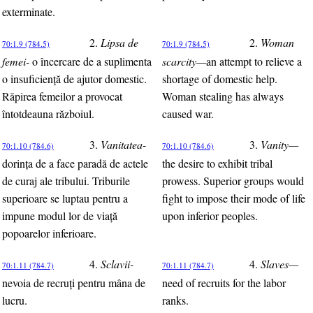
exterminate.
2.
Lipsa de
2.
Woman
70:1.9 (784.5)
70:1.9 (784.5)
femei-
o încercare de a suplimenta
scarcity—
an attempt to relieve a
o insuficienţă de ajutor domestic.
shortage of domestic help.
Răpirea femeilor a provocat
Woman stealing has always
întotdeauna războiul.
caused war.
3.
Vanitatea-
3.
Vanity—
70:1.10 (784.6)
70:1.10 (784.6)
dorinţa de a face paradă de actele
the desire to exhibit tribal
de curaj ale tribului. Triburile
prowess. Superior groups would
superioare se luptau pentru a
fight to impose their mode of life
impune modul lor de viaţă
upon inferior peoples.
popoarelor inferioare.
4.
Sclavii-
4.
Slaves—
70:1.11 (784.7)
70:1.11 (784.7)
nevoia de recruţi pentru mâna de
need of recruits for the labor
lucru.
ranks.