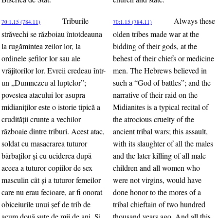
Triburile
Always these
70:1.15 (784.11)
70:1.15 (784.11)
străvechi se războiau întotdeauna
olden tribes made war at the
la rugămintea zeilor lor, la
bidding of their gods, at the
ordinele şefilor lor sau ale
behest of their chiefs or medicine
vrăjitorilor lor. Evreii credeau într-
men. The Hebrews believed in
un „Dumnezeu al luptelor”;
such a “God of battles”; and the
povestea atacului lor asupra
narrative of their raid on the
midianiţilor este o istorie tipică a
Midianites is a typical recital of
crudităţii crunte a vechilor
the atrocious cruelty of the
războaie dintre triburi. Acest atac,
ancient tribal wars; this assault,
soldat cu masacrarea tuturor
with its slaughter of all the males
bărbaţilor şi cu uciderea după
and the later killing of all male
aceea a tuturor copiilor de sex
children and all women who
masculin cât şi a tuturor femeilor
were not virgins, would have
care nu erau fecioare, ar fi onorat
done honor to the mores of a
obiceiurile unui şef de trib de
tribal chieftain of two hundred
acum două sute de mii de ani. Şi
thousand years ago. And all this