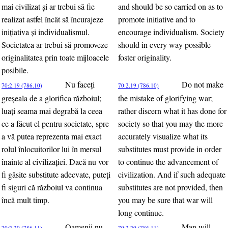
mai civilizat şi ar trebui să fie
and should be so carried on as to
realizat astfel încât să încurajeze
promote initiative and to
iniţiativa şi individualismul.
encourage individualism. Society
Societatea ar trebui să promoveze
should in every way possible
originalitatea prin toate mijloacele
foster originality.
posibile.
Nu faceţi
Do not make
70:2.19 (786.10)
70:2.19 (786.10)
greşeala de a glorifica războiul;
the mistake of glorifying war;
luaţi seama mai degrabă la ceea
rather discern what it has done for
ce a făcut el pentru societate, spre
society so that you may the more
a vă putea reprezenta mai exact
accurately visualize what its
rolul înlocuitorilor lui în mersul
substitutes must provide in order
înainte al civilizaţiei. Dacă nu vor
to continue the advancement of
fi găsite substitute adecvate, puteţi
civilization. And if such adequate
fi siguri că războiul va continua
substitutes are not provided, then
încă mult timp.
you may be sure that war will
long continue.
Oamenii nu
Man will
70:2.20 (786.11)
70:2.20 (786.11)