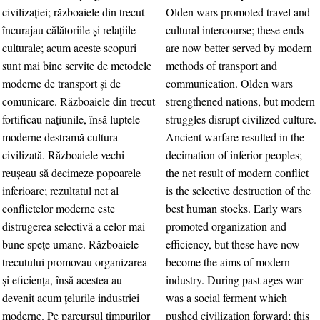
civilizaţiei; războaiele din trecut
Olden wars promoted travel and
încurajau călătoriile şi relaţiile
cultural intercourse; these ends
culturale; acum aceste scopuri
are now better served by modern
sunt mai bine servite de metodele
methods of transport and
moderne de transport şi de
communication. Olden wars
comunicare. Războaiele din trecut
strengthened nations, but modern
fortificau naţiunile, însă luptele
struggles disrupt civilized culture.
moderne destramă cultura
Ancient warfare resulted in the
civilizată. Războaiele vechi
decimation of inferior peoples;
reuşeau să decimeze popoarele
the net result of modern conflict
inferioare; rezultatul net al
is the selective destruction of the
conflictelor moderne este
best human stocks. Early wars
distrugerea selectivă a celor mai
promoted organization and
bune speţe umane. Războaiele
efficiency, but these have now
trecutului promovau organizarea
become the aims of modern
şi eficienţa, însă acestea au
industry. During past ages war
devenit acum ţelurile industriei
was a social ferment which
moderne. Pe parcursul timpurilor
pushed civilization forward; this