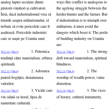
analog luptei seculare dintre
ways this conflict is analogous to
păstorii-vânători şi cultivatori.
the agelong struggle between the
Însă, dacă industrialismul vrea să
herder-hunter and the farmer. But
triumfe asupra militarismului, el
if industrialism is to triumph over
trebuie să evite pericolele care îl
militarism, it must avoid the
asaltează. Pericolele industriei
dangers which beset it. The perils
care se naşte pe Urantia sunt:
of budding industry on Urantia
are:
1. Puternica
1. The strong
70:2.12 (786.3)
70:2.12 (786.3)
tendinţă către materialism, orbirea
drift toward materialism, spiritual
spirituală.
blindness.
2. Adorarea
2. The
70:2.13 (786.4)
70:2.13 (786.4)
puterii bogăţiei, denaturarea
worship of wealth-power, value
valorilor.
distortion.
3. Viciile care
3. The vices
70:2.14 (786.5)
70:2.14 (786.5)
vin odată cu luxul, lipsa de
of luxury, cultural immaturity.
maturitate culturală.