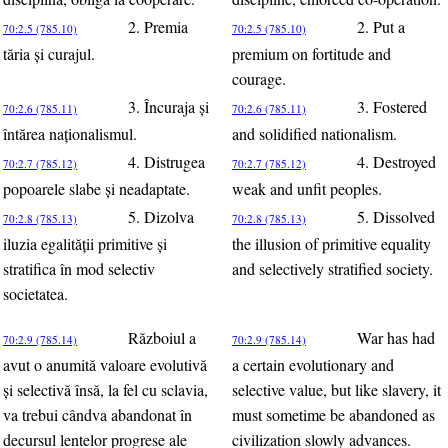
2. Premia
2. Put a
70:2.5 (785.10)
70:2.5 (785.10)
tăria şi curajul.
premium on fortitude and
courage.
3. Încuraja şi
3. Fostered
70:2.6 (785.11)
70:2.6 (785.11)
întărea naţionalismul.
and solidified nationalism.
4. Distrugea
4. Destroyed
70:2.7 (785.12)
70:2.7 (785.12)
popoarele slabe şi neadaptate.
weak and unfit peoples.
5. Dizolva
5. Dissolved
70:2.8 (785.13)
70:2.8 (785.13)
iluzia egalităţii primitive şi
the illusion of primitive equality
stratifica în mod selectiv
and selectively stratified society.
societatea.
Războiul a
War has had
70:2.9 (785.14)
70:2.9 (785.14)
avut o anumită valoare evolutivă
a certain evolutionary and
şi selectivă însă, la fel cu sclavia,
selective value, but like slavery, it
va trebui cândva abandonat în
must sometime be abandoned as
decursul lentelor progrese ale
civilization slowly advances.