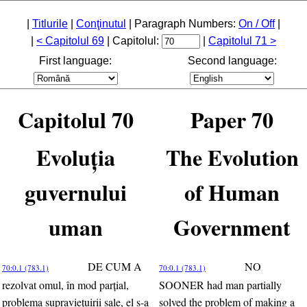
|
Titlurile
|
Conţinutul
| Paragraph Numbers:
On / Off
|
|
< Capitolul 69
| Capitolul:
|
Capitolul 71 >
First language:
Second language:
Capitolul 70
Paper 70
Evoluţia
The Evolution
guvernului
of Human
uman
Government
DE CUM A
NO
70:0.1 (783.1)
70:0.1 (783.1)
rezolvat omul, în mod parţial,
SOONER had man partially
problema supravieţuirii sale, el s-a
solved the problem of making a