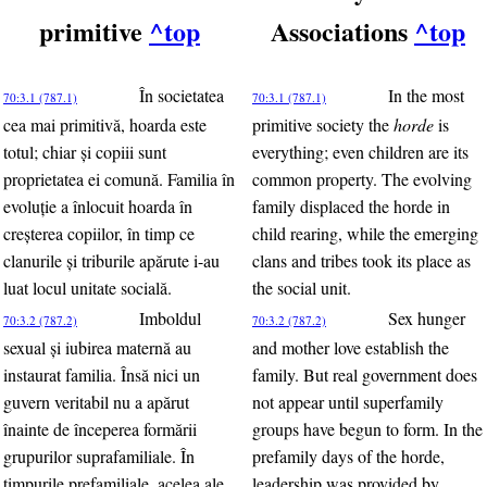
primitive
^top
Associations
^top
În societatea
In the most
70:3.1 (787.1)
70:3.1 (787.1)
cea mai primitivă, hoarda este
primitive society the
horde
is
totul; chiar şi copiii sunt
everything; even children are its
proprietatea ei comună. Familia în
common property. The evolving
evoluţie a înlocuit hoarda în
family displaced the horde in
creşterea copiilor, în timp ce
child rearing, while the emerging
clanurile şi triburile apărute i-au
clans and tribes took its place as
luat locul unitate socială.
the social unit.
Imboldul
Sex hunger
70:3.2 (787.2)
70:3.2 (787.2)
sexual şi iubirea maternă au
and mother love establish the
instaurat familia. Însă nici un
family. But real government does
guvern veritabil nu a apărut
not appear until superfamily
înainte de începerea formării
groups have begun to form. In the
grupurilor suprafamiliale. În
prefamily days of the horde,
timpurile prefamiliale, acelea ale
leadership was provided by