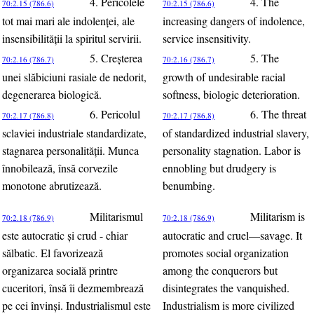
4. Pericolele
4. The
70:2.15 (786.6)
70:2.15 (786.6)
tot mai mari ale indolenţei, ale
increasing dangers of indolence,
insensibilităţii la spiritul servirii.
service insensitivity.
5. Creşterea
5. The
70:2.16 (786.7)
70:2.16 (786.7)
unei slăbiciuni rasiale de nedorit,
growth of undesirable racial
degenerarea biologică.
softness, biologic deterioration.
6. Pericolul
6. The threat
70:2.17 (786.8)
70:2.17 (786.8)
sclaviei industriale standardizate,
of standardized industrial slavery,
stagnarea personalităţii. Munca
personality stagnation. Labor is
înnobilează, însă corvezile
ennobling but drudgery is
monotone abrutizează.
benumbing.
Militarismul
Militarism is
70:2.18 (786.9)
70:2.18 (786.9)
este autocratic şi crud - chiar
autocratic and cruel—savage. It
sălbatic. El favorizează
promotes social organization
organizarea socială printre
among the conquerors but
cuceritori, însă îi dezmembrează
disintegrates the vanquished.
pe cei învinşi. Industrialismul este
Industrialism is more civilized