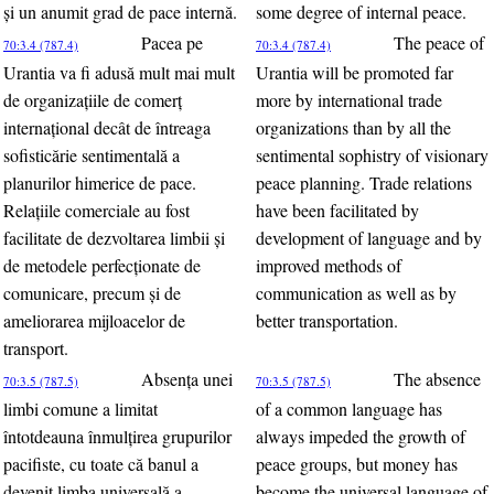
şi un anumit grad de pace internă.
some degree of internal peace.
Pacea pe
The peace of
70:3.4 (787.4)
70:3.4 (787.4)
Urantia va fi adusă mult mai mult
Urantia will be promoted far
de organizaţiile de comerţ
more by international trade
internaţional decât de întreaga
organizations than by all the
sofisticărie sentimentală a
sentimental sophistry of visionary
planurilor himerice de pace.
peace planning. Trade relations
Relaţiile comerciale au fost
have been facilitated by
facilitate de dezvoltarea limbii şi
development of language and by
de metodele perfecţionate de
improved methods of
comunicare, precum şi de
communication as well as by
ameliorarea mijloacelor de
better transportation.
transport.
Absenţa unei
The absence
70:3.5 (787.5)
70:3.5 (787.5)
limbi comune a limitat
of a common language has
întotdeauna înmulţirea grupurilor
always impeded the growth of
pacifiste, cu toate că banul a
peace groups, but money has
devenit limba universală a
become the universal language of