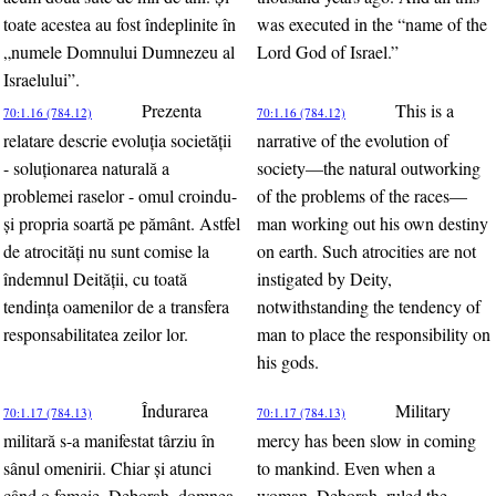
toate acestea au fost îndeplinite în
was executed in the “name of the
„numele Domnului Dumnezeu al
Lord God of Israel.”
Israelului”.
Prezenta
This is a
70:1.16 (784.12)
70:1.16 (784.12)
relatare descrie evoluţia societăţii
narrative of the evolution of
- soluţionarea naturală a
society—the natural outworking
problemei raselor - omul croindu-
of the problems of the races—
şi propria soartă pe pământ. Astfel
man working out his own destiny
de atrocităţi nu sunt comise la
on earth. Such atrocities are not
îndemnul Deităţii, cu toată
instigated by Deity,
tendinţa oamenilor de a transfera
notwithstanding the tendency of
responsabilitatea zeilor lor.
man to place the responsibility on
his gods.
Îndurarea
Military
70:1.17 (784.13)
70:1.17 (784.13)
militară s-a manifestat târziu în
mercy has been slow in coming
sânul omenirii. Chiar şi atunci
to mankind. Even when a
când o femeie, Deborah, domnea
woman, Deborah, ruled the