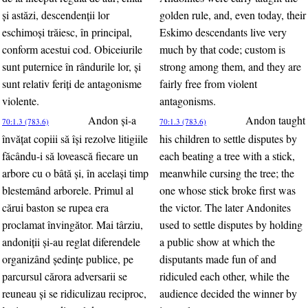
şi astăzi, descendenţii lor
golden rule, and, even today, their
eschimoşi trăiesc, în principal,
Eskimo descendants live very
conform acestui cod. Obiceiurile
much by that code; custom is
sunt puternice în rândurile lor, şi
strong among them, and they are
sunt relativ feriţi de antagonisme
fairly free from violent
violente.
antagonisms.
Andon şi-a
Andon taught
70:1.3 (783.6)
70:1.3 (783.6)
învăţat copiii să îşi rezolve litigiile
his children to settle disputes by
făcându-i să lovească fiecare un
each beating a tree with a stick,
arbore cu o bâtă şi, în acelaşi timp
meanwhile cursing the tree; the
blestemând arborele. Primul al
one whose stick broke first was
cărui baston se rupea era
the victor. The later Andonites
proclamat învingător. Mai târziu,
used to settle disputes by holding
andoniţii şi-au reglat diferendele
a public show at which the
organizând şedinţe publice, pe
disputants made fun of and
parcursul cărora adversarii se
ridiculed each other, while the
reuneau şi se ridiculizau reciproc,
audience decided the winner by