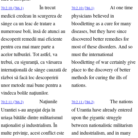
În trecut
At one time
70:2.10 (786.1)
70:2.10 (786.1)
medicii credeau în scurgerea de
physicians believed in
sânge ca un leac de tratare a
bloodletting as a cure for many
numeroase boli, însă de atunci au
diseases, but they have since
descoperit remedii mai eficiente
discovered better remedies for
pentru cea mai mare parte a
most of these disorders. And so
acelor tulburări. Tot astfel, va
must the international
trebui, cu siguranţă, ca vărsarea
bloodletting of war certainly give
internaţională de sânge cauzată de
place to the discovery of better
război să facă loc descoperirii
methods for curing the ills of
unor metode mai bune pentru a
nations.
vindeca bolile naţiunilor.
Naţiunile
The nations
70:2.11 (786.2)
70:2.11 (786.2)
Urantiei s-au angajat deja în
of Urantia have already entered
uriaşa bătălie dintre militarismul
upon the gigantic struggle
naţionalist şi industrialism. În
between nationalistic militarism
multe privinţe, acest conflict este
and industrialism, and in many