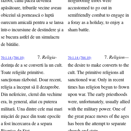
război, când pacea devenea
neighboring tribes were
apăsătoare, triburile vecine aveau
accustomed to go out in
obiceiul să pornească o luptă
semifriendly combat to engage in
oarecum amicală pentru a se lansa
a foray as a holiday, to enjoy a
într-o incursiune de destindere şi a
sham battle.
se bucura astfel de un simulacru
de bătălie.
7.
Religia-
7.
Religion—
70:1.14 (784.10)
70:1.14 (784.10)
dorinţa de a se converti la un cult.
the desire to make converts to the
Toate religiile primitive.
cult. The primitive religions all
sancţionau războiul. Doar recent,
sanctioned war. Only in recent
religia a început să îl dezaprobe.
times has religion begun to frown
Din nefericire, clerul din vechime
upon war. The early priesthoods
era, în general, aliat cu puterea
were, unfortunately, usually allied
militară. Una dintre cele mai mari
with the military power. One of
mişcări de pace din toate epocile
the great peace moves of the ages
a fost încercarea de a separa
has been the attempt to separate
Biserica de Stat.
church and state.