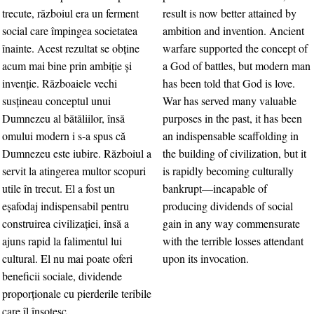
trecute, războiul era un ferment
result is now better attained by
social care împingea societatea
ambition and invention. Ancient
înainte. Acest rezultat se obţine
warfare supported the concept of
acum mai bine prin ambiţie şi
a God of battles, but modern man
invenţie. Războaiele vechi
has been told that God is love.
susţineau conceptul unui
War has served many valuable
Dumnezeu al bătăliilor, însă
purposes in the past, it has been
omului modern i s-a spus că
an indispensable scaffolding in
Dumnezeu este iubire. Războiul a
the building of civilization, but it
servit la atingerea multor scopuri
is rapidly becoming culturally
utile în trecut. El a fost un
bankrupt—incapable of
eşafodaj indispensabil pentru
producing dividends of social
construirea civilizaţiei, însă a
gain in any way commensurate
ajuns rapid la falimentul lui
with the terrible losses attendant
cultural. El nu mai poate oferi
upon its invocation.
beneficii sociale, dividende
proporţionale cu pierderile teribile
care îl însoţesc.