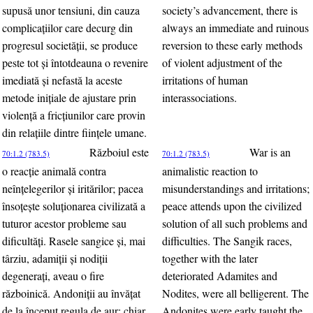
supusă unor tensiuni, din cauza
society’s advancement, there is
complicaţiilor care decurg din
always an immediate and ruinous
progresul societăţii, se produce
reversion to these early methods
peste tot şi întotdeauna o revenire
of violent adjustment of the
imediată şi nefastă la aceste
irritations of human
metode iniţiale de ajustare prin
interassociations.
violenţă a fricţiunilor care provin
din relaţiile dintre fiinţele umane.
Războiul este
War is an
70:1.2 (783.5)
70:1.2 (783.5)
o reacţie animală contra
animalistic reaction to
neînţelegerilor şi iritărilor; pacea
misunderstandings and irritations;
însoţeşte soluţionarea civilizată a
peace attends upon the civilized
tuturor acestor probleme sau
solution of all such problems and
dificultăţi. Rasele sangice şi, mai
difficulties. The Sangik races,
târziu, adamiţii şi nodiţii
together with the later
degeneraţi, aveau o fire
deteriorated Adamites and
războinică. Andoniţii au învăţat
Nodites, were all belligerent. The
de la început regula de aur; chiar
Andonites were early taught the