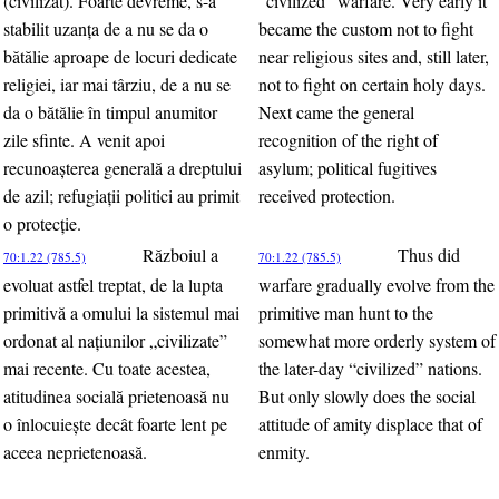
(civilizat). Foarte devreme, s-a
“civilized” warfare. Very early it
stabilit uzanţa de a nu se da o
became the custom not to fight
bătălie aproape de locuri dedicate
near religious sites and, still later,
religiei, iar mai târziu, de a nu se
not to fight on certain holy days.
da o bătălie în timpul anumitor
Next came the general
zile sfinte. A venit apoi
recognition of the right of
recunoaşterea generală a dreptului
asylum; political fugitives
de azil; refugiaţii politici au primit
received protection.
o protecţie.
Războiul a
Thus did
70:1.22 (785.5)
70:1.22 (785.5)
evoluat astfel treptat, de la lupta
warfare gradually evolve from the
primitivă a omului la sistemul mai
primitive man hunt to the
ordonat al naţiunilor „civilizate”
somewhat more orderly system of
mai recente. Cu toate acestea,
the later-day “civilized” nations.
atitudinea socială prietenoasă nu
But only slowly does the social
o înlocuieşte decât foarte lent pe
attitude of amity displace that of
aceea neprietenoasă.
enmity.