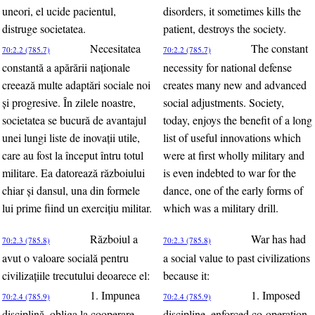
uneori, el ucide pacientul,
disorders, it sometimes kills the
distruge societatea.
patient, destroys the society.
Necesitatea
The constant
70:2.2 (785.7)
70:2.2 (785.7)
constantă a apărării naţionale
necessity for national defense
creează multe adaptări sociale noi
creates many new and advanced
şi progresive. În zilele noastre,
social adjustments. Society,
societatea se bucură de avantajul
today, enjoys the benefit of a long
unei lungi liste de inovaţii utile,
list of useful innovations which
care au fost la început întru totul
were at first wholly military and
militare. Ea datorează războiului
is even indebted to war for the
chiar şi dansul, una din formele
dance, one of the early forms of
lui prime fiind un exerciţiu militar.
which was a military drill.
Războiul a
War has had
70:2.3 (785.8)
70:2.3 (785.8)
avut o valoare socială pentru
a social value to past civilizations
civilizaţiile trecutului deoarece el:
because it:
1. Impunea
1. Imposed
70:2.4 (785.9)
70:2.4 (785.9)
disciplină, obliga la cooperare.
discipline, enforced co-operation.