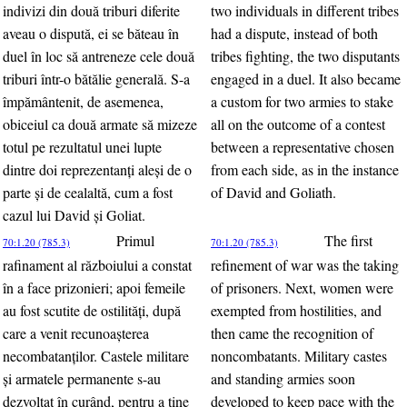
indivizi din două triburi diferite
two individuals in different tribes
aveau o dispută, ei se băteau în
had a dispute, instead of both
duel în loc să antreneze cele două
tribes fighting, the two disputants
triburi într-o bătălie generală. S-a
engaged in a duel. It also became
împământenit, de asemenea,
a custom for two armies to stake
obiceiul ca două armate să mizeze
all on the outcome of a contest
totul pe rezultatul unei lupte
between a representative chosen
dintre doi reprezentanţi aleşi de o
from each side, as in the instance
parte şi de cealaltă, cum a fost
of David and Goliath.
cazul lui David şi Goliat.
Primul
The first
70:1.20 (785.3)
70:1.20 (785.3)
rafinament al războiului a constat
refinement of war was the taking
în a face prizonieri; apoi femeile
of prisoners. Next, women were
au fost scutite de ostilităţi, după
exempted from hostilities, and
care a venit recunoaşterea
then came the recognition of
necombatanţilor. Castele militare
noncombatants. Military castes
şi armatele permanente s-au
and standing armies soon
dezvoltat în curând, pentru a ţine
developed to keep pace with the