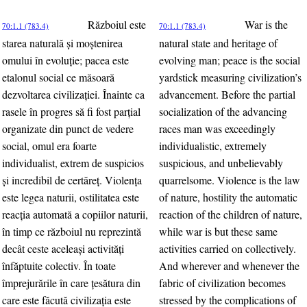
Războiul este
War is the
70:1.1 (783.4)
70:1.1 (783.4)
starea naturală şi moştenirea
natural state and heritage of
omului în evoluţie; pacea este
evolving man; peace is the social
etalonul social ce măsoară
yardstick measuring civilization’s
dezvoltarea civilizaţiei. Înainte ca
advancement. Before the partial
rasele în progres să fi fost parţial
socialization of the advancing
organizate din punct de vedere
races man was exceedingly
social, omul era foarte
individualistic, extremely
individualist, extrem de suspicios
suspicious, and unbelievably
şi incredibil de certăreţ. Violenţa
quarrelsome. Violence is the law
este legea naturii, ostilitatea este
of nature, hostility the automatic
reacţia automată a copiilor naturii,
reaction of the children of nature,
în timp ce războiul nu reprezintă
while war is but these same
decât ceste aceleaşi activităţi
activities carried on collectively.
înfăptuite colectiv. În toate
And wherever and whenever the
împrejurările în care ţesătura din
fabric of civilization becomes
care este făcută civilizaţia este
stressed by the complications of