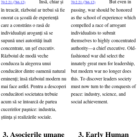
Însă, chiar şi
But even in
70:2.21 (786.12)
70:2.21 (786.12)
în treacăt, războiul ar trebui să fie
passing, war should be honored
onorat ca şcoală de experienţă
as the school of experience which
care a constrâns o rasă de
compelled a race of arrogant
individualişti aroganţi să se
individualists to submit
supună unei autorităţi înalt
themselves to highly concentrated
concentrate, un şef executiv.
authority—a chief executive. Old-
Războiul de modă veche
fashioned war did select the
conducea la alegerea unui
innately great men for leadership,
conducător dintre oamenii natural
but modern war no longer does
eminenţi; însă războiul modern nu
this. To discover leaders society
mai face astfel. Pentru a descoperi
must now turn to the conquests of
conducători societatea trebuie
peace: industry, science, and
acum să se întoarcă de partea
social achievement.
cuceririlor paşnice: industria,
ştiinţa şi realizările sociale.
3. Asocierile umane
3. Early Human