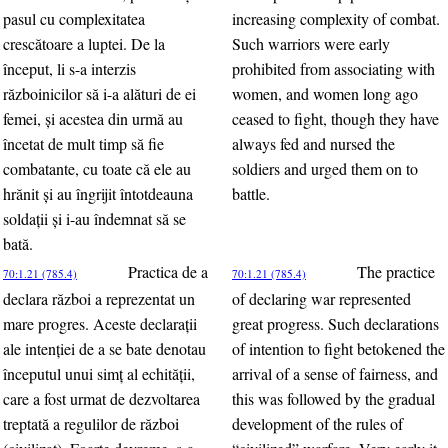
pasul cu complexitatea
increasing complexity of combat.
crescătoare a luptei. De la
Such warriors were early
început, li s-a interzis
prohibited from associating with
războinicilor să i-a alături de ei
women, and women long ago
femei, şi acestea din urmă au
ceased to fight, though they have
încetat de mult timp să fie
always fed and nursed the
combatante, cu toate că ele au
soldiers and urged them on to
hrănit şi au îngrijit întotdeauna
battle.
soldaţii şi i-au îndemnat să se
bată.
Practica de a
The practice
70:1.21 (785.4)
70:1.21 (785.4)
declara război a reprezentat un
of declaring war represented
mare progres. Aceste declaraţii
great progress. Such declarations
ale intenţiei de a se bate denotau
of intention to fight betokened the
începutul unui simţ al echităţii,
arrival of a sense of fairness, and
care a fost urmat de dezvoltarea
this was followed by the gradual
treptată a regulilor de război
development of the rules of