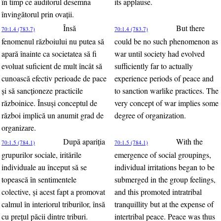
în timp ce auditorul desemna
its applause.
învingătorul prin ovaţii.
Însă
But there
70:1.4 (783.7)
70:1.4 (783.7)
fenomenul războiului nu putea să
could be no such phenomenon as
apară înainte ca societatea să fi
war until society had evolved
evoluat suficient de mult încât să
sufficiently far to actually
cunoască efectiv perioade de pace
experience periods of peace and
şi să sancţioneze practicile
to sanction warlike practices. The
războinice. Însuşi conceptul de
very concept of war implies some
război implică un anumit grad de
degree of organization.
organizare.
După apariţia
With the
70:1.5 (784.1)
70:1.5 (784.1)
grupurilor sociale, iritările
emergence of social groupings,
individuale au început să se
individual irritations began to be
topească în sentimentele
submerged in the group feelings,
colective, şi acest fapt a promovat
and this promoted intratribal
calmul în interiorul triburilor, însă
tranquillity but at the expense of
cu preţul păcii dintre triburi.
intertribal peace. Peace was thus