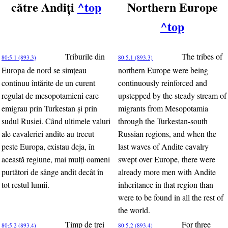
către Andiţi
^top
Northern Europe
^top
Triburile din
The tribes of
80:5.1 (893.3)
80:5.1 (893.3)
Europa de nord se simţeau
northern Europe were being
continuu întărite de un curent
continuously reinforced and
regulat de mesopotamieni care
upstepped by the steady stream of
emigrau prin Turkestan şi prin
migrants from Mesopotamia
sudul Rusiei. Când ultimele valuri
through the Turkestan-south
ale cavaleriei andite au trecut
Russian regions, and when the
peste Europa, existau deja, în
last waves of Andite cavalry
această regiune, mai mulţi oameni
swept over Europe, there were
purtători de sânge andit decât în
already more men with Andite
tot restul lumii.
inheritance in that region than
were to be found in all the rest of
the world.
Timp de trei
For three
80:5.2 (893.4)
80:5.2 (893.4)