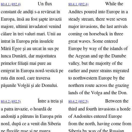
Un flux
While the
80:4.1 (892.4)
80:4.1 (892.4)
constant de andiţi s-a revărsat în
Andites poured into Europe in a
Europa, însă au fost şapte invazii
steady stream, there were seven
majore, ultimii invadatori venind
major invasions, the last arrivals
călare în trei valuri mari. Unii au
coming on horseback in three
intrat în Europa prin insulele
great waves. Some entered
Mării Egee şi au urcat în sus pe
Europe by way of the islands of
lunca Dunării, dar majoritatea
the Aegean and up the Danube
primelor filiaţii mai pure au
valley, but the majority of the
emigrat în Europa nord-vestică pe
earlier and purer strains migrated
ruta din nord, care traversa
to northwestern Europe by the
păşunile Volgăi şi ale Donului.
northern route across the grazing
lands of the Volga and the Don.
Între a treia şi
Between the
80:4.2 (892.5)
80:4.2 (892.5)
a patra invazie, o hoardă de
third and fourth invasions a horde
andoniţi a pătruns în Europa prin
of Andonites entered Europe
nord, după ce a venit din Siberia
from the north, having come from
pe fluviile ruse şi pe marea
Siberia by way of the Russian