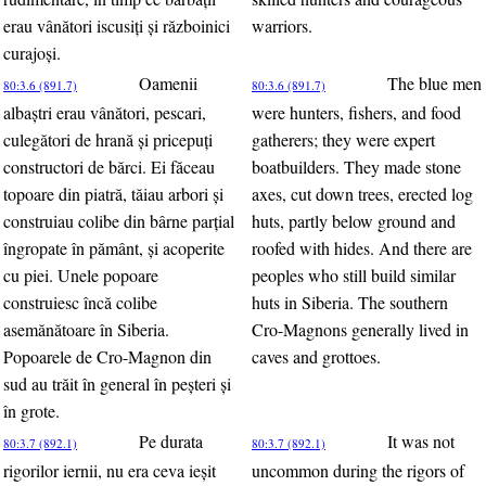
erau vânători iscusiţi şi războinici
warriors.
curajoşi.
Oamenii
The blue men
80:3.6 (891.7)
80:3.6 (891.7)
albaştri erau vânători, pescari,
were hunters, fishers, and food
culegători de hrană şi pricepuţi
gatherers; they were expert
constructori de bărci. Ei făceau
boatbuilders. They made stone
topoare din piatră, tăiau arbori şi
axes, cut down trees, erected log
construiau colibe din bârne parţial
huts, partly below ground and
îngropate în pământ, şi acoperite
roofed with hides. And there are
cu piei. Unele popoare
peoples who still build similar
construiesc încă colibe
huts in Siberia. The southern
asemănătoare în Siberia.
Cro-Magnons generally lived in
Popoarele de Cro-Magnon din
caves and grottoes.
sud au trăit în general în peşteri şi
în grote.
Pe durata
It was not
80:3.7 (892.1)
80:3.7 (892.1)
rigorilor iernii, nu era ceva ieşit
uncommon during the rigors of