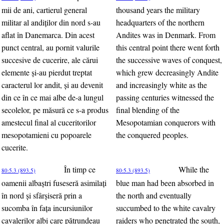
mii de ani, cartierul general
thousand years the military
militar al andiţilor din nord s-au
headquarters of the northern
aflat în Danemarca. Din acest
Andites was in Denmark. From
punct central, au pornit valurile
this central point there went forth
succesive de cucerire, ale cărui
the successive waves of conquest,
elemente şi-au pierdut treptat
which grew decreasingly Andite
caracterul lor andit, şi au devenit
and increasingly white as the
din ce în ce mai albe de-a lungul
passing centuries witnessed the
secolelor, pe măsură ce s-a produs
final blending of the
amestecul final al cuceritorilor
Mesopotamian conquerors with
mesopotamieni cu popoarele
the conquered peoples.
cucerite.
În timp ce
While the
80:5.3 (893.5)
80:5.3 (893.5)
oamenii albaştri fuseseră asimilaţi
blue man had been absorbed in
în nord şi sfârşiseră prin a
the north and eventually
sucomba în faţa incursiunilor
succumbed to the white cavalry
cavalerilor albi care pătrundeau
raiders who penetrated the south,