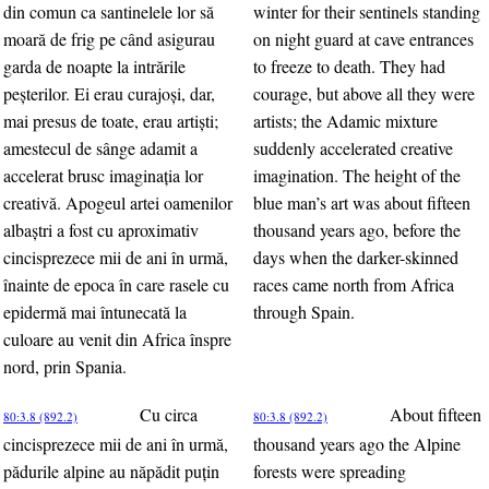
din comun ca santinelele lor să
winter for their sentinels standing
moară de frig pe când asigurau
on night guard at cave entrances
garda de noapte la intrările
to freeze to death. They had
peşterilor. Ei erau curajoşi, dar,
courage, but above all they were
mai presus de toate, erau artişti;
artists; the Adamic mixture
amestecul de sânge adamit a
suddenly accelerated creative
accelerat brusc imaginaţia lor
imagination. The height of the
creativă. Apogeul artei oamenilor
blue man’s art was about fifteen
albaştri a fost cu aproximativ
thousand years ago, before the
cincisprezece mii de ani în urmă,
days when the darker-skinned
înainte de epoca în care rasele cu
races came north from Africa
epidermă mai întunecată la
through Spain.
culoare au venit din Africa înspre
nord, prin Spania.
Cu circa
About fifteen
80:3.8 (892.2)
80:3.8 (892.2)
cincisprezece mii de ani în urmă,
thousand years ago the Alpine
pădurile alpine au năpădit puţin
forests were spreading