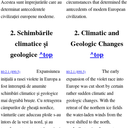
Acestea sunt împrejurările care au
circumstances that determined the
determinat antecedentele
antecedents of modern European
civilizaţiei europene moderne.
civilization.
2. Schimbările
2. Climatic and
climatice şi
Geologic Changes
geologice
^top
^top
Expansiunea
The early
80:2.1 (890.5)
80:2.1 (890.5)
iniţială a rasei violete în Europa a
expansion of the violet race into
fost întreruptă de anumite
Europe was cut short by certain
schimbări climatice şi geologice
rather sudden climatic and
mai degrabă bruşte. Cu retragerea
geologic changes. With the
câmpurilor de gheaţă nordice,
retreat of the northern ice fields
vânturile care aduceau ploile s-au
the water-laden winds from the
întors de la vest la nord, şi au
west shifted to the north,