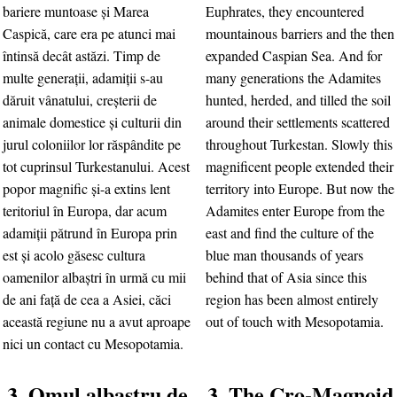
bariere muntoase şi Marea
Euphrates, they encountered
Caspică, care era pe atunci mai
mountainous barriers and the then
întinsă decât astăzi. Timp de
expanded Caspian Sea. And for
multe generaţii, adamiţii s-au
many generations the Adamites
dăruit vânatului, creşterii de
hunted, herded, and tilled the soil
animale domestice şi culturii din
around their settlements scattered
jurul coloniilor lor răspândite pe
throughout Turkestan. Slowly this
tot cuprinsul Turkestanului. Acest
magnificent people extended their
popor magnific şi-a extins lent
territory into Europe. But now the
teritoriul în Europa, dar acum
Adamites enter Europe from the
adamiţii pătrund în Europa prin
east and find the culture of the
est şi acolo găsesc cultura
blue man thousands of years
oamenilor albaştri în urmă cu mii
behind that of Asia since this
de ani faţă de cea a Asiei, căci
region has been almost entirely
această regiune nu a avut aproape
out of touch with Mesopotamia.
nici un contact cu Mesopotamia.
3. Omul albastru de
3. The Cro-Magnoid