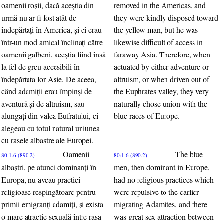
oamenii roşii, dacă aceştia din
removed in the Americas, and
urmă nu ar fi fost atât de
they were kindly disposed toward
îndepărtaţi în America, şi ei erau
the yellow man, but he was
într-un mod amical înclinaţi către
likewise difficult of access in
oamenii galbeni, aceştia fiind însă
faraway Asia. Therefore, when
la fel de greu accesibili în
actuated by either adventure or
îndepărtata lor Asie. De aceea,
altruism, or when driven out of
când adamiţii erau împinşi de
the Euphrates valley, they very
aventură şi de altruism, sau
naturally chose union with the
alungaţi din valea Eufratului, ei
blue races of Europe.
alegeau cu totul natural uniunea
cu rasele albastre ale Europei.
Oamenii
The blue
80:1.6 (890.2)
80:1.6 (890.2)
albaştri, pe atunci dominanţi în
men, then dominant in Europe,
Europa, nu aveau practici
had no religious practices which
religioase respingătoare pentru
were repulsive to the earlier
primii emigranţi adamiţi, şi exista
migrating Adamites, and there
o mare atracţie sexuală între rasa
was great sex attraction between