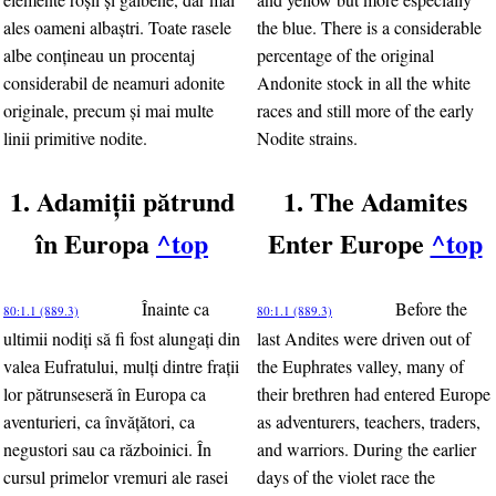
ales oameni albaştri. Toate rasele
the blue. There is a considerable
albe conţineau un procentaj
percentage of the original
considerabil de neamuri adonite
Andonite stock in all the white
originale, precum şi mai multe
races and still more of the early
linii primitive nodite.
Nodite strains.
1. Adamiţii pătrund
1. The Adamites
în Europa
^top
Enter Europe
^top
Înainte ca
Before the
80:1.1 (889.3)
80:1.1 (889.3)
ultimii nodiţi să fi fost alungaţi din
last Andites were driven out of
valea Eufratului, mulţi dintre fraţii
the Euphrates valley, many of
lor pătrunseseră în Europa ca
their brethren had entered Europe
aventurieri, ca învăţători, ca
as adventurers, teachers, traders,
negustori sau ca războinici. În
and warriors. During the earlier
cursul primelor vremuri ale rasei
days of the violet race the