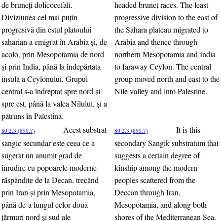
de bruneţi dolicocefali.
headed brunet races. The least
Diviziunea cel mai puţin
progressive division to the east of
progresivă din estul platoului
the Sahara plateau migrated to
saharian a emigrat în Arabia şi, de
Arabia and thence through
acolo, prin Mesopotamia de nord
northern Mesopotamia and India
şi prin India, până la îndepărtata
to faraway Ceylon. The central
insulă a Ceylonului. Grupul
group moved north and east to the
central s-a îndreptat spre nord şi
Nile valley and into Palestine.
spre est, până la valea Nilului, şi a
pătruns în Palestina.
Acest substrat
It is this
80:2.3 (890.7)
80:2.3 (890.7)
sangic secundar este ceea ce a
secondary Sangik substratum that
sugerat un anumit grad de
suggests a certain degree of
înrudire cu popoarele moderne
kinship among the modern
răspândite de la Decan, trecând
peoples scattered from the
prin Iran şi prin Mesopotamia,
Deccan through Iran,
până de-a lungul celor două
Mesopotamia, and along both
ţărmuri nord şi sud ale
shores of the Mediterranean Sea.