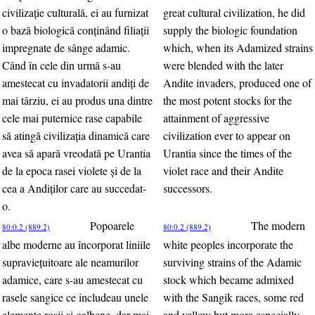
civilizaţie culturală, ei au furnizat
great cultural civilization, he did
o bază biologică conţinând filiaţii
supply the biologic foundation
impregnate de sânge adamic.
which, when its Adamized strains
Când în cele din urmă s-au
were blended with the later
amestecat cu invadatorii andiţi de
Andite invaders, produced one of
mai târziu, ei au produs una dintre
the most potent stocks for the
cele mai puternice rase capabile
attainment of aggressive
să atingă civilizaţia dinamică care
civilization ever to appear on
avea să apară vreodată pe Urantia
Urantia since the times of the
de la epoca rasei violete şi de la
violet race and their Andite
cea a Andiţilor care au succedat-
successors.
o.
Popoarele
The modern
80:0.2 (889.2)
80:0.2 (889.2)
albe moderne au încorporat liniile
white peoples incorporate the
supravieţuitoare ale neamurilor
surviving strains of the Adamic
adamice, care s-au amestecat cu
stock which became admixed
rasele sangice ce includeau unele
with the Sangik races, some red
elemente roşii şi galbene, dar mai
and yellow but more especially