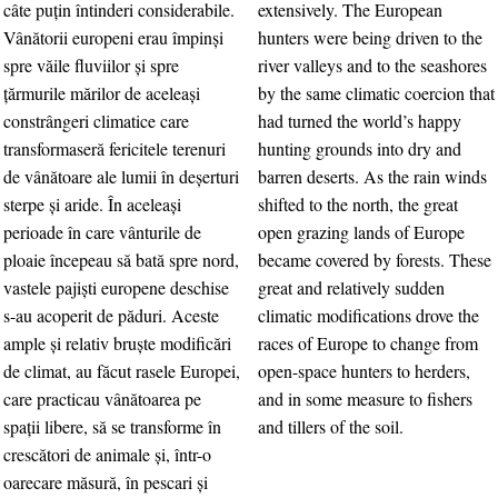
câte puţin întinderi considerabile.
extensively. The European
Vânătorii europeni erau împinşi
hunters were being driven to the
spre văile fluviilor şi spre
river valleys and to the seashores
ţărmurile mărilor de aceleaşi
by the same climatic coercion that
constrângeri climatice care
had turned the world’s happy
transformaseră fericitele terenuri
hunting grounds into dry and
de vânătoare ale lumii în deşerturi
barren deserts. As the rain winds
sterpe şi aride. În aceleaşi
shifted to the north, the great
perioade în care vânturile de
open grazing lands of Europe
ploaie începeau să bată spre nord,
became covered by forests. These
vastele pajişti europene deschise
great and relatively sudden
s-au acoperit de păduri. Aceste
climatic modifications drove the
ample şi relativ bruşte modificări
races of Europe to change from
de climat, au făcut rasele Europei,
open-space hunters to herders,
care practicau vânătoarea pe
and in some measure to fishers
spaţii libere, să se transforme în
and tillers of the soil.
crescători de animale şi, într-o
oarecare măsură, în pescari şi