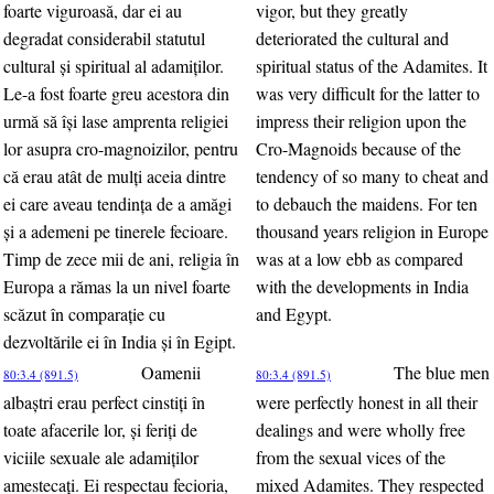
foarte viguroasă, dar ei au
vigor, but they greatly
degradat considerabil statutul
deteriorated the cultural and
cultural şi spiritual al adamiţilor.
spiritual status of the Adamites. It
Le-a fost foarte greu acestora din
was very difficult for the latter to
urmă să îşi lase amprenta religiei
impress their religion upon the
lor asupra cro-magnoizilor, pentru
Cro-Magnoids because of the
că erau atât de mulţi aceia dintre
tendency of so many to cheat and
ei care aveau tendinţa de a amăgi
to debauch the maidens. For ten
şi a ademeni pe tinerele fecioare.
thousand years religion in Europe
Timp de zece mii de ani, religia în
was at a low ebb as compared
Europa a rămas la un nivel foarte
with the developments in India
scăzut în comparaţie cu
and Egypt.
dezvoltările ei în India şi în Egipt.
Oamenii
The blue men
80:3.4 (891.5)
80:3.4 (891.5)
albaştri erau perfect cinstiţi în
were perfectly honest in all their
toate afacerile lor, şi feriţi de
dealings and were wholly free
viciile sexuale ale adamiţilor
from the sexual vices of the
amestecaţi. Ei respectau fecioria,
mixed Adamites. They respected