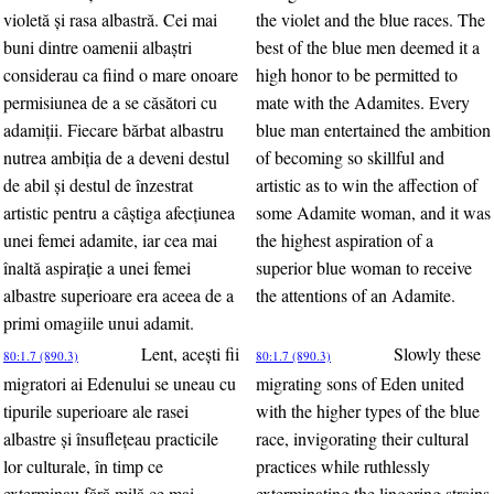
violetă şi rasa albastră. Cei mai
the violet and the blue races. The
buni dintre oamenii albaştri
best of the blue men deemed it a
considerau ca fiind o mare onoare
high honor to be permitted to
permisiunea de a se căsători cu
mate with the Adamites. Every
adamiţii. Fiecare bărbat albastru
blue man entertained the ambition
nutrea ambiţia de a deveni destul
of becoming so skillful and
de abil şi destul de înzestrat
artistic as to win the affection of
artistic pentru a câştiga afecţiunea
some Adamite woman, and it was
unei femei adamite, iar cea mai
the highest aspiration of a
înaltă aspiraţie a unei femei
superior blue woman to receive
albastre superioare era aceea de a
the attentions of an Adamite.
primi omagiile unui adamit.
Lent, aceşti fii
Slowly these
80:1.7 (890.3)
80:1.7 (890.3)
migratori ai Edenului se uneau cu
migrating sons of Eden united
tipurile superioare ale rasei
with the higher types of the blue
albastre şi însufleţeau practicile
race, invigorating their cultural
lor culturale, în timp ce
practices while ruthlessly
exterminau fără milă ce mai
exterminating the lingering strains