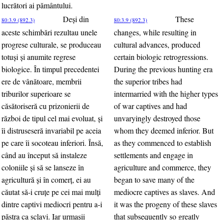
lucrători ai pământului.
Deşi din
These
80:3.9 (892.3)
80:3.9 (892.3)
aceste schimbări rezultau unele
changes, while resulting in
progrese culturale, se produceau
cultural advances, produced
totuşi şi anumite regrese
certain biologic retrogressions.
biologice. În timpul precedentei
During the previous hunting era
ere de vânătoare, membrii
the superior tribes had
triburilor superioare se
intermarried with the higher types
căsătoriseră cu prizonierii de
of war captives and had
război de tipul cel mai evoluat, şi
unvaryingly destroyed those
îi distruseseră invariabil pe aceia
whom they deemed inferior. But
pe care îi socoteau inferiori. Însă,
as they commenced to establish
când au început să instaleze
settlements and engage in
coloniile şi să se lanseze în
agriculture and commerce, they
agricultură şi în comerţ, ei au
began to save many of the
căutat să-i cruţe pe cei mai mulţi
mediocre captives as slaves. And
dintre captivi mediocri pentru a-i
it was the progeny of these slaves
păstra ca sclavi. Iar urmaşii
that subsequently so greatly