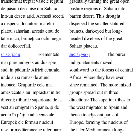
transformat treptat vastele regiuni
gradually turning the great open
de păşuni deschise din Sahara
pasture regions of Sahara into a
într-un deşert arid. Această secetă
barren desert. This drought
a dispersat locuitorii marelui
dispersed the smaller-statured
platou saharian; aceştia erau de
brunets, dark-eyed but long-
talie mică, bruneţi cu ochii negri,
headed dwellers of the great
dar dolicocefali.
Sahara plateau.
Elementele
The purer
80:2.2 (890.6)
80:2.2 (890.6)
mai pure indigo s-au dus spre
indigo elements moved
sud, în pădurile Africii centrale,
southward to the forests of central
unde au şi rămas de atunci
Africa, where they have ever
încoace. Grupurile cele mai
since remained. The more mixed
amestecate s-au împrăştiat în trei
groups spread out in three
direcţii; triburile superioare de la
directions: The superior tribes to
vest au emigrat în Spania, şi de
the west migrated to Spain and
acolo în părţile adiacente ale
thence to adjacent parts of
Europei; ele formau nucleul
Europe, forming the nucleus of
raselor mediteraneene ulterioare
the later Mediterranean long-