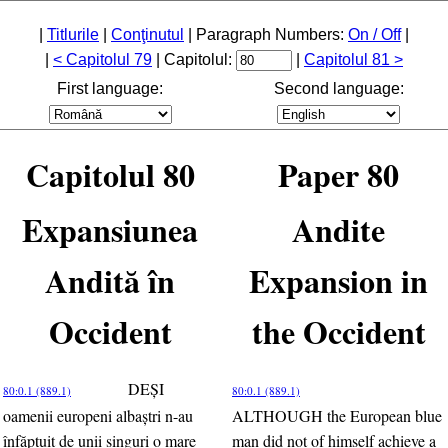
|
Titlurile
|
Conţinutul
| Paragraph Numbers:
On / Off
|
|
< Capitolul 79
| Capitolul:
|
Capitolul 81 >
First language:
Second language:
Capitolul 80
Paper 80
Expansiunea
Andite
Andită în
Expansion in
Occident
the Occident
DEŞI
80:0.1 (889.1)
80:0.1 (889.1)
oamenii europeni albaştri n-au
ALTHOUGH the European blue
înfăptuit de unii singuri o mare
man did not of himself achieve a