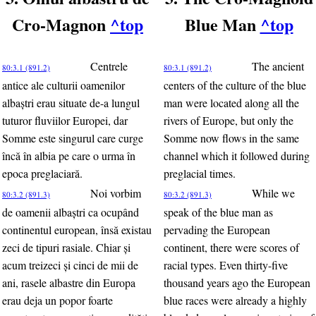
Cro-Magnon
^top
Blue Man
^top
Centrele
The ancient
80:3.1 (891.2)
80:3.1 (891.2)
antice ale culturii oamenilor
centers of the culture of the blue
albaştri erau situate de-a lungul
man were located along all the
tuturor fluviilor Europei, dar
rivers of Europe, but only the
Somme este singurul care curge
Somme now flows in the same
încă în albia pe care o urma în
channel which it followed during
epoca preglaciară.
preglacial times.
Noi vorbim
While we
80:3.2 (891.3)
80:3.2 (891.3)
de oamenii albaştri ca ocupând
speak of the blue man as
continentul european, însă existau
pervading the European
zeci de tipuri rasiale. Chiar şi
continent, there were scores of
acum treizeci şi cinci de mii de
racial types. Even thirty-five
ani, rasele albastre din Europa
thousand years ago the European
erau deja un popor foarte
blue races were already a highly