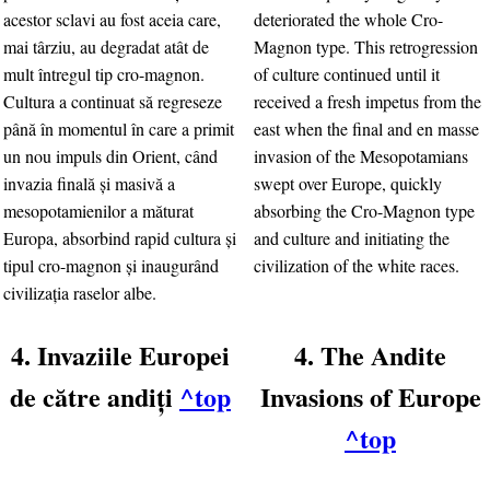
acestor sclavi au fost aceia care,
deteriorated the whole Cro-
mai târziu, au degradat atât de
Magnon type. This retrogression
mult întregul tip cro-magnon.
of culture continued until it
Cultura a continuat să regreseze
received a fresh impetus from the
până în momentul în care a primit
east when the final and en masse
un nou impuls din Orient, când
invasion of the Mesopotamians
invazia finală şi masivă a
swept over Europe, quickly
mesopotamienilor a măturat
absorbing the Cro-Magnon type
Europa, absorbind rapid cultura şi
and culture and initiating the
tipul cro-magnon şi inaugurând
civilization of the white races.
civilizaţia raselor albe.
4. Invaziile Europei
4. The Andite
de către andiţi
^top
Invasions of Europe
^top