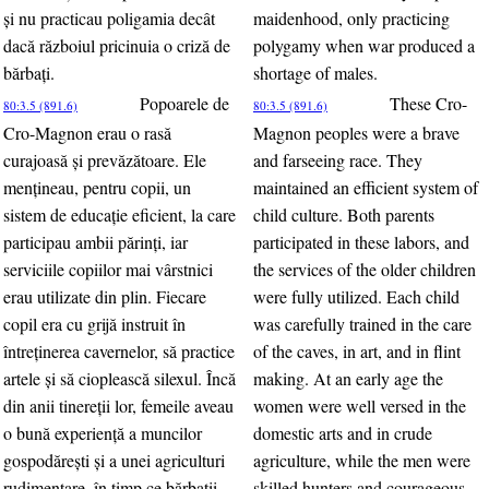
şi nu practicau poligamia decât
maidenhood, only practicing
dacă războiul pricinuia o criză de
polygamy when war produced a
bărbaţi.
shortage of males.
Popoarele de
These Cro-
80:3.5 (891.6)
80:3.5 (891.6)
Cro-Magnon erau o rasă
Magnon peoples were a brave
curajoasă şi prevăzătoare. Ele
and farseeing race. They
menţineau, pentru copii, un
maintained an efficient system of
sistem de educaţie eficient, la care
child culture. Both parents
participau ambii părinţi, iar
participated in these labors, and
serviciile copiilor mai vârstnici
the services of the older children
erau utilizate din plin. Fiecare
were fully utilized. Each child
copil era cu grijă instruit în
was carefully trained in the care
întreţinerea cavernelor, să practice
of the caves, in art, and in flint
artele şi să cioplească silexul. Încă
making. At an early age the
din anii tinereţii lor, femeile aveau
women were well versed in the
o bună experienţă a muncilor
domestic arts and in crude
gospodăreşti şi a unei agriculturi
agriculture, while the men were
rudimentare, în timp ce bărbaţii
skilled hunters and courageous