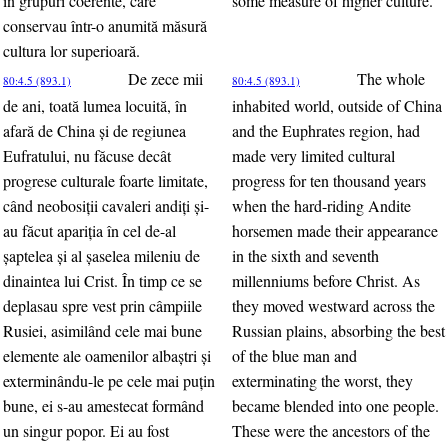
în grupuri coerente, care
some measure of higher culture.
conservau într-o anumită măsură
cultura lor superioară.
De zece mii
The whole
80:4.5 (893.1)
80:4.5 (893.1)
de ani, toată lumea locuită, în
inhabited world, outside of China
afară de China şi de regiunea
and the Euphrates region, had
Eufratului, nu făcuse decât
made very limited cultural
progrese culturale foarte limitate,
progress for ten thousand years
când neobosiţii cavaleri andiţi şi-
when the hard-riding Andite
au făcut apariţia în cel de-al
horsemen made their appearance
şaptelea şi al şaselea mileniu de
in the sixth and seventh
dinaintea lui Crist. În timp ce se
millenniums before Christ. As
deplasau spre vest prin câmpiile
they moved westward across the
Rusiei, asimilând cele mai bune
Russian plains, absorbing the best
elemente ale oamenilor albaştri şi
of the blue man and
exterminându-le pe cele mai puţin
exterminating the worst, they
bune, ei s-au amestecat formând
became blended into one people.
un singur popor. Ei au fost
These were the ancestors of the