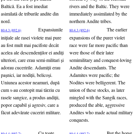
Baltică. Ea a fost imediat
rivers and the Baltic. They were
asimilată de triburile andite din
immediately assimilated by the
nord.
northern Andite tribes.
Expansiunile
The earlier
80:4.3 (892.6)
80:4.3 (892.6)
iniţiale ale rasei violete mai pure
expansions of the purer violet
au fost mult mai pacifiste decât
race were far more pacific than
acelea ale descendenţilor ei andiţi
were those of their later
ulteriori, care erau semi-militari şi
semimilitary and conquest-loving
adorau cuceririle. Adamiţii erau
Andite descendants. The
paşnici, iar nodiţii, belicoşi.
Adamites were pacific; the
Uniunea acestor neamuri, după
Nodites were belligerent. The
cum s-au contopit mai târziu cu
union of these stocks, as later
rasele sangice, a produs andiţii,
mingled with the Sangik races,
popor capabil şi agresiv, care a
produced the able, aggressive
făcut adevărate cuceriri militare.
Andites who made actual military
conquests.
Cu toate
But the horse
80:4.4 (892.7)
80:4.4 (892.7)