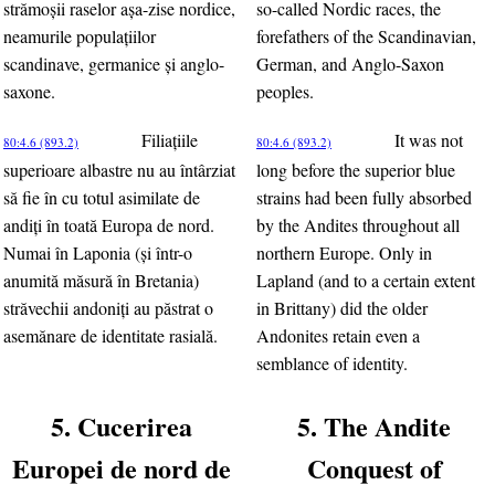
strămoşii raselor aşa-zise nordice,
so-called Nordic races, the
neamurile populaţiilor
forefathers of the Scandinavian,
scandinave, germanice şi anglo-
German, and Anglo-Saxon
saxone.
peoples.
Filiaţiile
It was not
80:4.6 (893.2)
80:4.6 (893.2)
superioare albastre nu au întârziat
long before the superior blue
să fie în cu totul asimilate de
strains had been fully absorbed
andiţi în toată Europa de nord.
by the Andites throughout all
Numai în Laponia (şi într-o
northern Europe. Only in
anumită măsură în Bretania)
Lapland (and to a certain extent
străvechii andoniţi au păstrat o
in Brittany) did the older
asemănare de identitate rasială.
Andonites retain even a
semblance of identity.
5. Cucerirea
5. The Andite
Europei de nord de
Conquest of