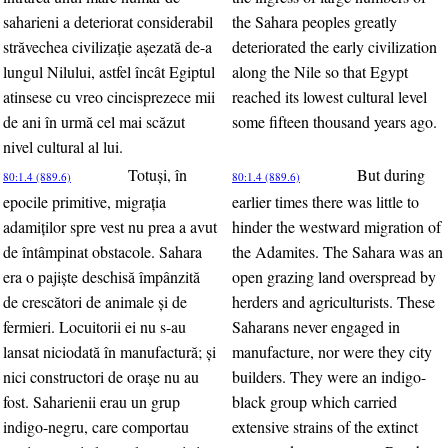
saharieni a deteriorat considerabil
the Sahara peoples greatly
străvechea civilizaţie aşezată de-a
deteriorated the early civilization
lungul Nilului, astfel încât Egiptul
along the Nile so that Egypt
atinsese cu vreo cincisprezece mii
reached its lowest cultural level
de ani în urmă cel mai scăzut
some fifteen thousand years ago.
nivel cultural al lui.
Totuşi, în
But during
80:1.4 (889.6)
80:1.4 (889.6)
epocile primitive, migraţia
earlier times there was little to
adamiţilor spre vest nu prea a avut
hinder the westward migration of
de întâmpinat obstacole. Sahara
the Adamites. The Sahara was an
era o pajişte deschisă împânzită
open grazing land overspread by
de crescători de animale şi de
herders and agriculturists. These
fermieri. Locuitorii ei nu s-au
Saharans never engaged in
lansat niciodată în manufactură; şi
manufacture, nor were they city
nici constructori de oraşe nu au
builders. They were an indigo-
fost. Saharienii erau un grup
black group which carried
indigo-negru, care comportau
extensive strains of the extinct