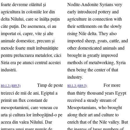
foarte devreme olăritul şi
Nodite-Andonite Syrians very
agricultura în coloniile lor din
early introduced pottery and
delta Nilului, care se înălţa puţin
agriculture in connection with
câte puţin. De asemenea, ei au
their settlements on the slowly
importat oi, capre, vite şi alte
rising Nile delta. They also
animale domestice, precum şi
imported sheep, goats, cattle, and
metode foarte mult îmbunătăţite
other domesticated animals and
pentru prelucrarea metalelor, căci
brought in greatly improved
Siria era pe atunci centrul acestei
methods of metalworking, Syria
industrii.
then being the center of that
industry.
Timp de peste
For more
80:1.3 (889.5)
80:1.3 (889.5)
treizeci de mii de ani, Egiptul a
than thirty thousand years Egypt
primit un flux constant de
received a steady stream of
mesopotamieni, care veneau cu
Mesopotamians, who brought
arta şi cultura lor îmbogăţind-o pe
along their art and culture to
aceea din valea Nilului. Dar
enrich that of the Nile valley. But
intrarea unui mare număr de
the ingress of large numbers of