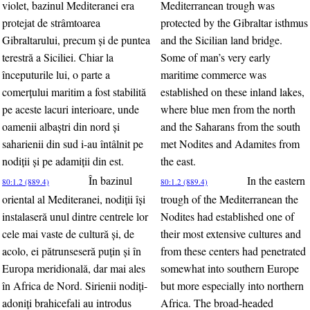
violet, bazinul Mediteranei era
Mediterranean trough was
protejat de strâmtoarea
protected by the Gibraltar isthmus
Gibraltarului, precum şi de puntea
and the Sicilian land bridge.
terestră a Siciliei. Chiar la
Some of man’s very early
începuturile lui, o parte a
maritime commerce was
comerţului maritim a fost stabilită
established on these inland lakes,
pe aceste lacuri interioare, unde
where blue men from the north
oamenii albaştri din nord şi
and the Saharans from the south
saharienii din sud i-au întâlnit pe
met Nodites and Adamites from
nodiţii şi pe adamiţii din est.
the east.
În bazinul
In the eastern
80:1.2 (889.4)
80:1.2 (889.4)
oriental al Mediteranei, nodiţii îşi
trough of the Mediterranean the
instalaseră unul dintre centrele lor
Nodites had established one of
cele mai vaste de cultură şi, de
their most extensive cultures and
acolo, ei pătrunseseră puţin şi în
from these centers had penetrated
Europa meridională, dar mai ales
somewhat into southern Europe
în Africa de Nord. Sirienii nodiţi-
but more especially into northern
adoniţi brahicefali au introdus
Africa. The broad-headed