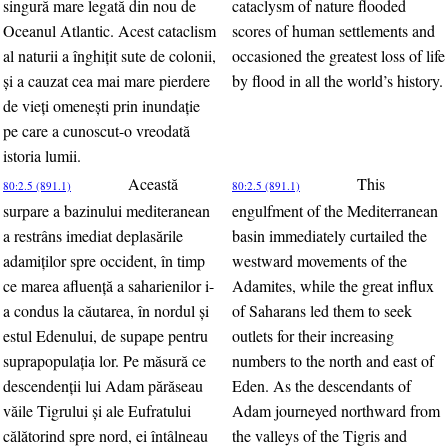
singură mare legată din nou de
cataclysm of nature flooded
Oceanul Atlantic. Acest cataclism
scores of human settlements and
al naturii a înghiţit sute de colonii,
occasioned the greatest loss of life
şi a cauzat cea mai mare pierdere
by flood in all the world’s history.
de vieţi omeneşti prin inundaţie
pe care a cunoscut-o vreodată
istoria lumii.
Această
This
80:2.5 (891.1)
80:2.5 (891.1)
surpare a bazinului mediteranean
engulfment of the Mediterranean
a restrâns imediat deplasările
basin immediately curtailed the
adamiţilor spre occident, în timp
westward movements of the
ce marea afluenţă a saharienilor i-
Adamites, while the great influx
a condus la căutarea, în nordul şi
of Saharans led them to seek
estul Edenului, de supape pentru
outlets for their increasing
suprapopulaţia lor. Pe măsură ce
numbers to the north and east of
descendenţii lui Adam părăseau
Eden. As the descendants of
văile Tigrului şi ale Eufratului
Adam journeyed northward from
călătorind spre nord, ei întâlneau
the valleys of the Tigris and