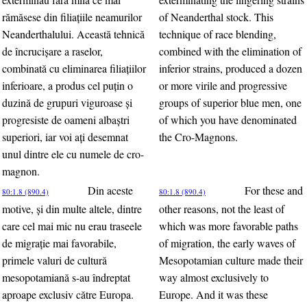
rămăsese din filiaţiile neamurilor
of Neanderthal stock. This
Neanderthalului. Această tehnică
technique of race blending,
de încrucişare a raselor,
combined with the elimination of
combinată cu eliminarea filiaţiilor
inferior strains, produced a dozen
inferioare, a produs cel puţin o
or more virile and progressive
duzină de grupuri viguroase şi
groups of superior blue men, one
progresiste de oameni albaştri
of which you have denominated
superiori, iar voi aţi desemnat
the Cro-Magnons.
unul dintre ele cu numele de cro-
magnon.
Din aceste
For these and
80:1.8 (890.4)
80:1.8 (890.4)
motive, şi din multe altele, dintre
other reasons, not the least of
care cel mai mic nu erau traseele
which was more favorable paths
de migraţie mai favorabile,
of migration, the early waves of
primele valuri de cultură
Mesopotamian culture made their
mesopotamiană s-au îndreptat
way almost exclusively to
aproape exclusiv către Europa.
Europe. And it was these