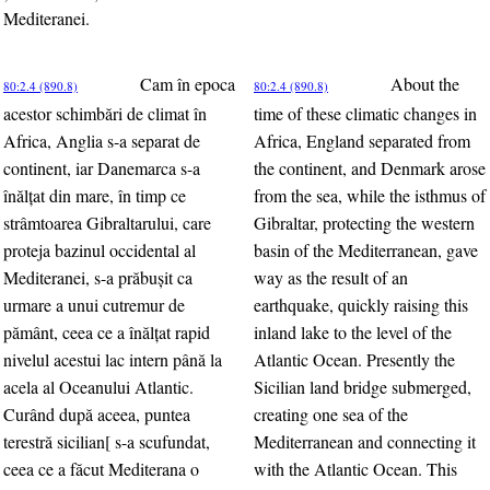
Mediteranei.
Cam în epoca
About the
80:2.4 (890.8)
80:2.4 (890.8)
acestor schimbări de climat în
time of these climatic changes in
Africa, Anglia s-a separat de
Africa, England separated from
continent, iar Danemarca s-a
the continent, and Denmark arose
înălţat din mare, în timp ce
from the sea, while the isthmus of
strâmtoarea Gibraltarului, care
Gibraltar, protecting the western
proteja bazinul occidental al
basin of the Mediterranean, gave
Mediteranei, s-a prăbuşit ca
way as the result of an
urmare a unui cutremur de
earthquake, quickly raising this
pământ, ceea ce a înălţat rapid
inland lake to the level of the
nivelul acestui lac intern până la
Atlantic Ocean. Presently the
acela al Oceanului Atlantic.
Sicilian land bridge submerged,
Curând după aceea, puntea
creating one sea of the
terestră sicilian[ s-a scufundat,
Mediterranean and connecting it
ceea ce a făcut Mediterana o
with the Atlantic Ocean. This