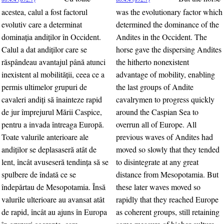
acestea, calul a fost factorul
was the evolutionary factor which
evolutiv care a determinat
determined the dominance of the
dominaţia andiţilor în Occident.
Andites in the Occident. The
Calul a dat andiţilor care se
horse gave the dispersing Andites
răspândeau avantajul până atunci
the hitherto nonexistent
inexistent al mobilităţii, ceea ce a
advantage of mobility, enabling
permis ultimelor grupuri de
the last groups of Andite
cavaleri andiţi să înainteze rapid
cavalrymen to progress quickly
de jur împrejurul Mării Caspice,
around the Caspian Sea to
pentru a invada întreaga Europă.
overrun all of Europe. All
Toate valurile anterioare ale
previous waves of Andites had
andiţilor se deplasaseră atât de
moved so slowly that they tended
lent, încât avuseseră tendinţa să se
to disintegrate at any great
spulbere de îndată ce se
distance from Mesopotamia. But
îndepărtau de Mesopotamia. Însă
these later waves moved so
valurile ulterioare au avansat atât
rapidly that they reached Europe
de rapid, încât au ajuns în Europa
as coherent groups, still retaining