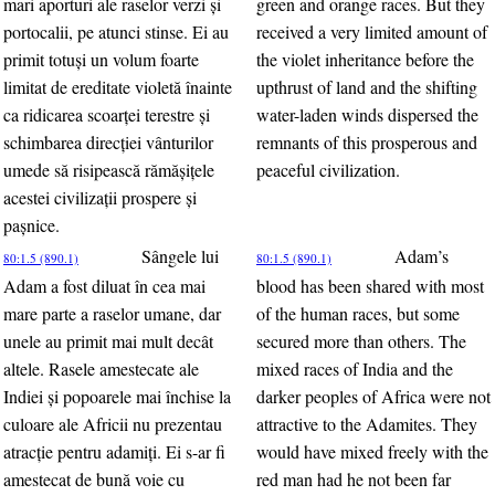
mari aporturi ale raselor verzi şi
green and orange races. But they
portocalii, pe atunci stinse. Ei au
received a very limited amount of
primit totuşi un volum foarte
the violet inheritance before the
limitat de ereditate violetă înainte
upthrust of land and the shifting
ca ridicarea scoarţei terestre şi
water-laden winds dispersed the
schimbarea direcţiei vânturilor
remnants of this prosperous and
umede să risipească rămăşiţele
peaceful civilization.
acestei civilizaţii prospere şi
paşnice.
Sângele lui
Adam’s
80:1.5 (890.1)
80:1.5 (890.1)
Adam a fost diluat în cea mai
blood has been shared with most
mare parte a raselor umane, dar
of the human races, but some
unele au primit mai mult decât
secured more than others. The
altele. Rasele amestecate ale
mixed races of India and the
Indiei şi popoarele mai închise la
darker peoples of Africa were not
culoare ale Africii nu prezentau
attractive to the Adamites. They
atracţie pentru adamiţi. Ei s-ar fi
would have mixed freely with the
amestecat de bună voie cu
red man had he not been far