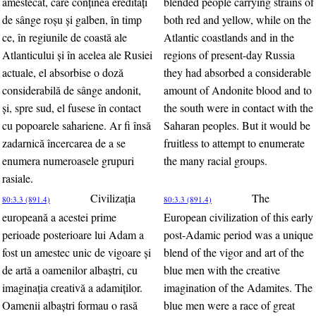
amestecat, care conţinea eredităţi
blended people carrying strains of
de sânge roşu şi galben, în timp
both red and yellow, while on the
ce, în regiunile de coastă ale
Atlantic coastlands and in the
Atlanticului şi în acelea ale Rusiei
regions of present-day Russia
actuale, el absorbise o doză
they had absorbed a considerable
considerabilă de sânge andonit,
amount of Andonite blood and to
şi, spre sud, el fusese în contact
the south were in contact with the
cu popoarele sahariene. Ar fi însă
Saharan peoples. But it would be
zadarnică încercarea de a se
fruitless to attempt to enumerate
enumera numeroasele grupuri
the many racial groups.
rasiale.
Civilizaţia
The
80:3.3 (891.4)
80:3.3 (891.4)
europeană a acestei prime
European civilization of this early
perioade posterioare lui Adam a
post-Adamic period was a unique
fost un amestec unic de vigoare şi
blend of the vigor and art of the
de artă a oamenilor albaştri, cu
blue men with the creative
imaginaţia creativă a adamiţilor.
imagination of the Adamites. The
Oamenii albaştri formau o rasă
blue men were a race of great