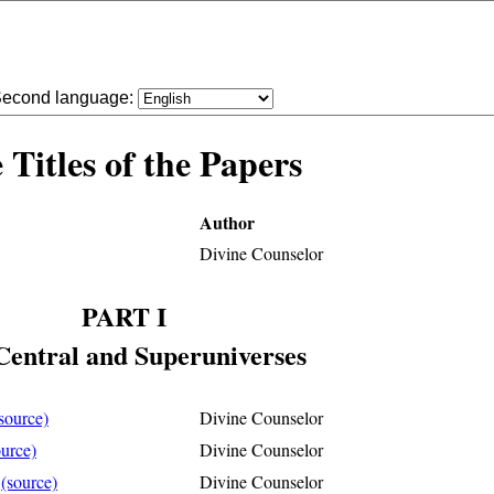
econd language:
 Titles of the Papers
Author
Divine Counselor
PART I
Central and Superuniverses
source)
Divine Counselor
ource)
Divine Counselor
d
(source)
Divine Counselor