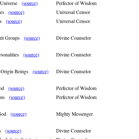
e Universe
(source)
Perfector of Wisdom
rses
(source)
Universal Censor
its
(source)
Universal Censor
irit Groups
(source)
Divine Counselor
rsonalities
(source)
Divine Counselor
ty-Origin Beings
(source)
Divine Counselor
 God
(source)
Perfector of Wisdom
Sons
(source)
Perfector of Wisdom
f God
(source)
Mighty Messenger
ers
(source)
Divine Counselor