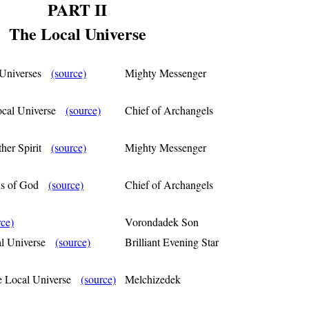
PART II
The Local Universe
l Universes
(source)
Mighty Messenger
Local Universe
(source)
Chief of Archangels
ther Spirit
(source)
Mighty Messenger
ons of God
(source)
Chief of Archangels
rce)
Vorondadek Son
ocal Universe
(source)
Brilliant Evening Star
the Local Universe
(source)
Melchizedek