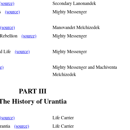
(source)
Secondary Lanonandek
chs
(source)
Mighty Messenger
(source)
Manovandet Melchizedek
r Rebellion
(source)
Mighty Messenger
and Life
(source)
Mighty Messenger
e)
Mighty Messenger and Machiventa
Melchizedek
PART III
The History of Urantia
(source)
Life Carrier
 Urantia
(source)
Life Carrier