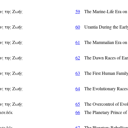
ς της Ζωής
59
The Marine-Life Era o
ς της Ζωής
60
Urantia During the Ear
ς της Ζωής
61
The Mammalian Era o
ς της Ζωής
62
The Dawn Races of E
ς της Ζωής
63
The First Human Fam
ς της Ζωής
64
The Evolutionary Race
ς της Ζωής
65
The Overcontrol of Ev
ισεδέκ
66
The Planetary Prince o
ισεδέκ
67
The Planetary Rebelli