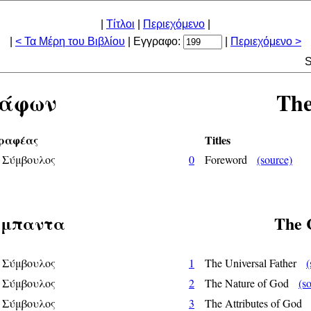
|
Τίτλοι
|
Περιεχόμενο
|
|
< Τα Μέρη του Βιβλίου
| Εγγραφο:
|
Περιεχόμενο >
S
ράφων
The
ραφέας
Titles
 Σύμβουλος
0
Foreword
(source)
σύμπαντα
The 
 Σύμβουλος
1
The Universal Father
(
 Σύμβουλος
2
The Nature of God
(s
 Σύμβουλος
3
The Attributes of Go