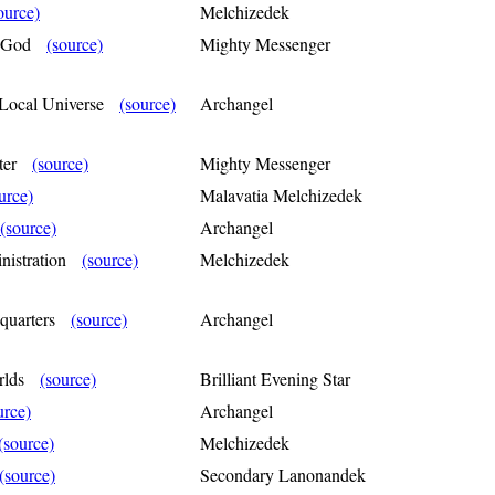
ource)
Melchizedek
of God
(source)
Mighty Messenger
e Local Universe
(source)
Archangel
tter
(source)
Mighty Messenger
urce)
Malavatia Melchizedek
(source)
Archangel
inistration
(source)
Melchizedek
dquarters
(source)
Archangel
orlds
(source)
Brilliant Evening Star
urce)
Archangel
(source)
Melchizedek
(source)
Secondary Lanonandek