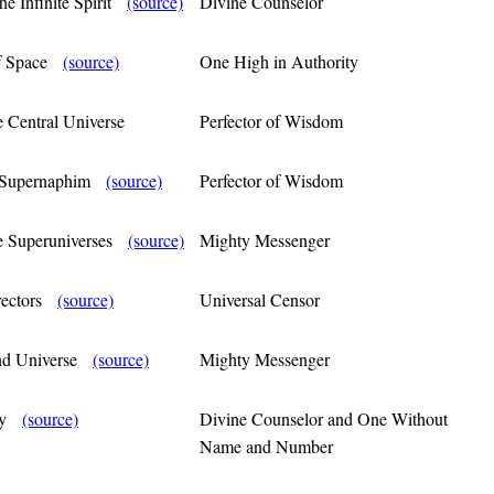
the Infinite Spirit
(source)
Divine Counselor
of Space
(source)
One High in Authority
he Central Universe
Perfector of Wisdom
ry Supernaphim
(source)
Perfector of Wisdom
the Superuniverses
(source)
Mighty Messenger
irectors
(source)
Universal Censor
rand Universe
(source)
Mighty Messenger
ity
(source)
Divine Counselor and One Without
Name and Number