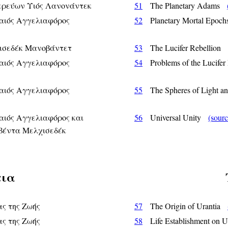
ερεύων Υιός Λανονάντεκ
51
The Planetary Adams
αιός Αγγελιαφόρος
52
Planetary Mortal Epo
ισεδέκ Μανοβάντετ
53
The Lucifer Rebellion
αιός Αγγελιαφόρος
54
Problems of the Lucife
αιός Αγγελιαφόρος
55
The Spheres of Light 
ιός Αγγελιαφόρος και
56
Universal Unity
(sourc
βέντα Μελχισεδέκ
τια
ς της Ζωής
57
The Origin of Urantia
ς της Ζωής
58
Life Establishment on