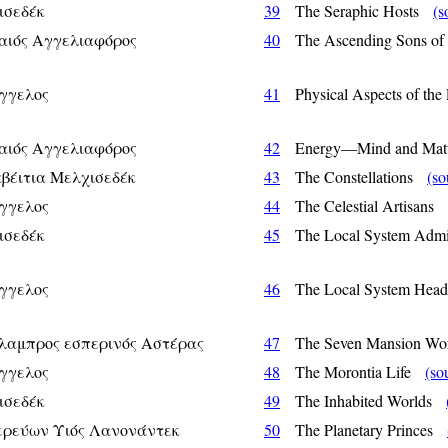
ισεδέκ
39
The Seraphic Hosts
(s
αιός Αγγελιαφόρος
40
The Ascending Sons 
γγελος
41
Physical Aspects of th
αιός Αγγελιαφόρος
42
Energy—Mind and Ma
βέιτια Μελχισεδέκ
43
The Constellations
(so
γγελος
44
The Celestial Artisans
ισεδέκ
45
The Local System Adm
γγελος
46
The Local System Hea
λαμπρος εσπερινός Αστέρας
47
The Seven Mansion W
γγελος
48
The Morontia Life
(so
ισεδέκ
49
The Inhabited Worlds
ερεύων Υιός Λανονάντεκ
50
The Planetary Princes