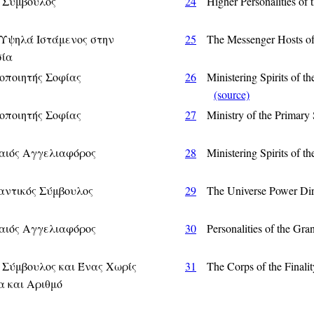
 Σύμβουλος
24
Higher Personalities of 
Υψηλά Ιστάμενος στην
25
The Messenger Hosts 
σία
οποιητής Σοφίας
26
Ministering Spirits of t
(source)
οποιητής Σοφίας
27
Ministry of the Prima
αιός Αγγελιαφόρος
28
Ministering Spirits of 
αντικός Σύμβουλος
29
The Universe Power D
αιός Αγγελιαφόρος
30
Personalities of the G
 Σύμβουλος και Ένας Χωρίς
31
The Corps of the Final
 και Αριθμό